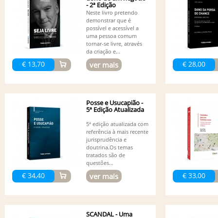
- 2ª Edição
Neste livro pretendo
demonstrar que é
possível e acessível a
uma pessoa comum
tornar-se livre, através
da criação e...
€ 13,70
€ 28,00
ver mais
Posse e Usucapião -
5ª Edição Atualizada
5ª edição atualizada com
referência à mais recente
jurisprudência e
doutrina.Os temas
tratados são de
questões...
€ 34,40
€ 33,00
ver mais
SCANDAL - Uma