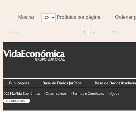
Mostrar
Produtos por página
Ordenar 
...
« Anterior
1
2
3
20
Publicações
Base de Dados Jurídica
Base de Dados Insolvên
©2014::Vida Económica
> Quem somos
> Termos e Condições
> Ajuda
> Contactos