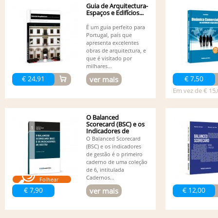
Guia de Arquitectura-
Espaços e Edifícios...
É um guia perfeito para
Portugal, país que
apresenta excelentes
obras de arquitectura, e
que é visitado por
milhares...
€ 24,91
€ 7,50
ver mais
Em vez de € 15,
O Balanced
Scorecard (BSC) e os
Indicadores de
Gestão
O Balanced Scorecard
(BSC) e os indicadores
de gestão é o primeiro
caderno de uma coleção
de 6, intitulada
Cadernos...
Folhear
€ 7,90
€ 12,00
ver mais