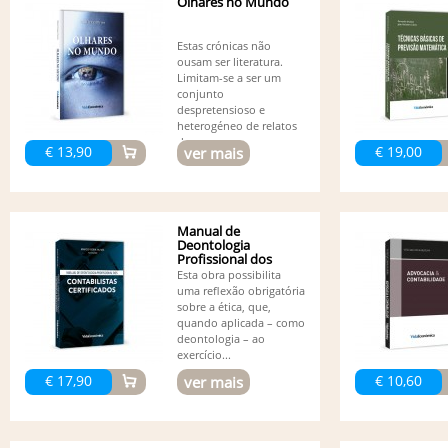
Olhares no Mundo
Estas crónicas não
ousam ser literatura.
Limitam-se a ser um
conjunto
despretensioso e
heterogéneo de relatos
de...
€ 13,90
€ 19,00
ver mais
Manual de
Deontologia
Profissional dos
Contabilistas...
Esta obra possibilita
uma reflexão obrigatória
sobre a ética, que,
quando aplicada – como
deontologia – ao
exercício...
€ 17,90
€ 10,60
ver mais