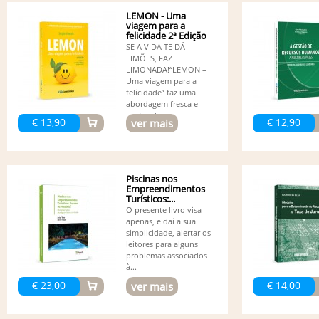
LEMON - Uma
viagem para a
felicidade 2ª Edição
SE A VIDA TE DÁ
LIMÕES, FAZ
LIMONADA!“LEMON –
Uma viagem para a
felicidade” faz uma
abordagem fresca e
profunda...
€ 13,90
€ 12,90
ver mais
Piscinas nos
Empreendimentos
Turísticos:...
O presente livro visa
apenas, e daí a sua
simplicidade, alertar os
leitores para alguns
problemas associados
à...
€ 23,00
€ 14,00
ver mais