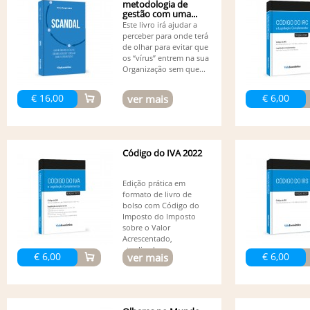
metodologia de
gestão com uma...
Este livro irá ajudar a
perceber para onde terá
de olhar para evitar que
os “vírus” entrem na sua
Organização sem que...
€ 16,00
€ 6,00
ver mais
Código do IVA 2022
Edição prática em
formato de livro de
bolso com Código do
Imposto do Imposto
sobre o Valor
Acrescentado,
atualizado...
€ 6,00
€ 6,00
ver mais