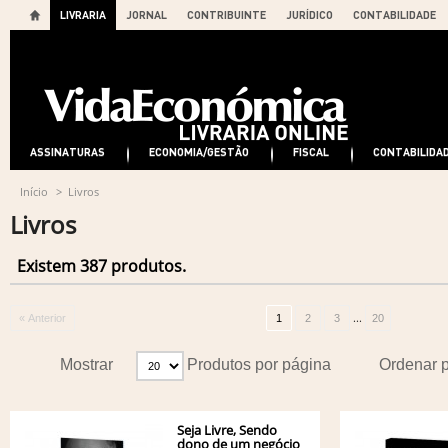
LIVRARIA
JORNAL
CONTRIBUINTE
JURÍDICO
CONTABILIDADE
ASSINATURAS
ECONOMIA/GESTÃO
FISCAL
CONTABILIDA
Início
>
Livros
Livros
Existem 387 produtos.
...
« Anterior
1
2
3
20
Mostrar
Produtos por página
Ordenar 
Seja Livre, Sendo
dono de um negócio