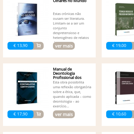
Olhares no Mundo
Estas crónicas não
ousam ser literatura.
Limitam-se a ser um
conjunto
despretensioso e
heterogéneo de relatos
de...
€ 13,90
€ 19,00
ver mais
Manual de
Deontologia
Profissional dos
Contabilistas...
Esta obra possibilita
uma reflexão obrigatória
sobre a ética, que,
quando aplicada – como
deontologia – ao
exercício...
€ 17,90
€ 10,60
ver mais