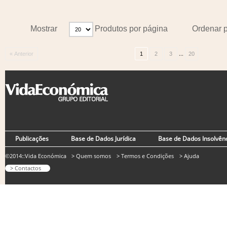
Mostrar
Produtos por página
Ordenar 
...
« Anterior
1
2
3
20
Publicações
Base de Dados Jurídica
Base de Dados Insolvên
©2014::Vida Económica
> Quem somos
> Termos e Condições
> Ajuda
> Contactos