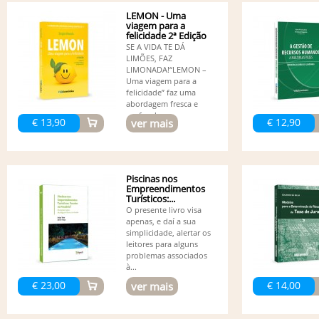
LEMON - Uma
viagem para a
felicidade 2ª Edição
SE A VIDA TE DÁ
LIMÕES, FAZ
LIMONADA!“LEMON –
Uma viagem para a
felicidade” faz uma
abordagem fresca e
profunda...
€ 13,90
€ 12,90
ver mais
Piscinas nos
Empreendimentos
Turísticos:...
O presente livro visa
apenas, e daí a sua
simplicidade, alertar os
leitores para alguns
problemas associados
à...
€ 23,00
€ 14,00
ver mais