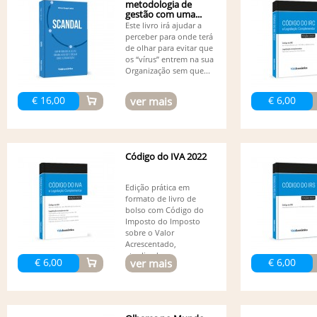
metodologia de
gestão com uma...
Este livro irá ajudar a
perceber para onde terá
de olhar para evitar que
os “vírus” entrem na sua
Organização sem que...
€ 16,00
€ 6,00
ver mais
Código do IVA 2022
Edição prática em
formato de livro de
bolso com Código do
Imposto do Imposto
sobre o Valor
Acrescentado,
atualizado...
€ 6,00
€ 6,00
ver mais