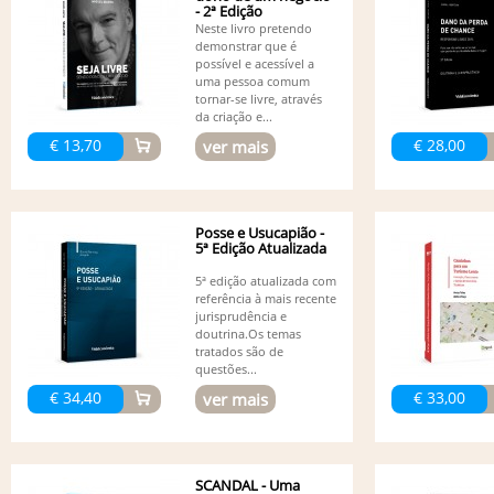
- 2ª Edição
Neste livro pretendo
demonstrar que é
possível e acessível a
uma pessoa comum
tornar-se livre, através
da criação e...
€ 13,70
€ 28,00
ver mais
Posse e Usucapião -
5ª Edição Atualizada
5ª edição atualizada com
referência à mais recente
jurisprudência e
doutrina.Os temas
tratados são de
questões...
€ 34,40
€ 33,00
ver mais
SCANDAL - Uma