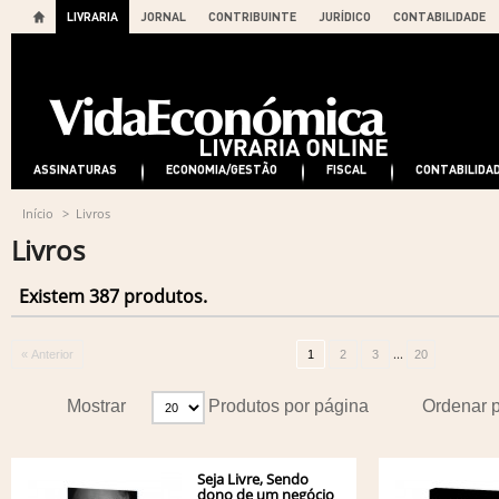
LIVRARIA
JORNAL
CONTRIBUINTE
JURÍDICO
CONTABILIDADE
ASSINATURAS
ECONOMIA/GESTÃO
FISCAL
CONTABILIDA
Início
>
Livros
Livros
Existem 387 produtos.
...
« Anterior
1
2
3
20
Mostrar
Produtos por página
Ordenar 
Seja Livre, Sendo
dono de um negócio