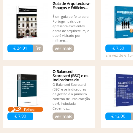
Guia de Arquitectura-
Espaços e Edifícios...
É um guia perfeito para
Portugal, país que
apresenta excelentes
obras de arquitectura, e
que é visitado por
milhares...
€ 24,91
€ 7,50
ver mais
Em vez de € 15,
O Balanced
Scorecard (BSC) e os
Indicadores de
Gestão
O Balanced Scorecard
(BSC) e os indicadores
de gestão é o primeiro
caderno de uma coleção
de 6, intitulada
Cadernos...
Folhear
€ 7,90
€ 12,00
ver mais