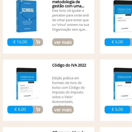
metodologia de
gestão com uma...
Este livro irá ajudar a
perceber para onde terá
de olhar para evitar que
os “vírus” entrem na sua
Organização sem que...
€ 16,00
€ 6,00
ver mais
Código do IVA 2022
Edição prática em
formato de livro de
bolso com Código do
Imposto do Imposto
sobre o Valor
Acrescentado,
atualizado...
€ 6,00
€ 6,00
ver mais