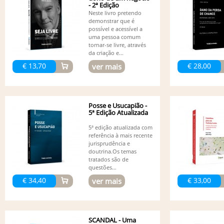
- 2ª Edição
Neste livro pretendo
demonstrar que é
possível e acessível a
uma pessoa comum
tornar-se livre, através
da criação e...
€ 13,70
€ 28,00
ver mais
Posse e Usucapião -
5ª Edição Atualizada
5ª edição atualizada com
referência à mais recente
jurisprudência e
doutrina.Os temas
tratados são de
questões...
€ 34,40
€ 33,00
ver mais
SCANDAL - Uma