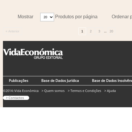
Mostrar
Produtos por página
Ordenar 
...
« Anterior
1
2
3
20
Publicações
Base de Dados Jurídica
Base de Dados Insolvên
©2014::Vida Económica
> Quem somos
> Termos e Condições
> Ajuda
> Contactos