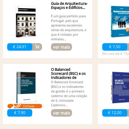
Guia de Arquitectura-
Espaços e Edifícios...
É um guia perfeito para
Portugal, país que
apresenta excelentes
obras de arquitectura, e
que é visitado por
milhares...
€ 24,91
€ 7,50
ver mais
Em vez de € 15,
O Balanced
Scorecard (BSC) e os
Indicadores de
Gestão
O Balanced Scorecard
(BSC) e os indicadores
de gestão é o primeiro
caderno de uma coleção
de 6, intitulada
Cadernos...
Folhear
€ 7,90
€ 12,00
ver mais