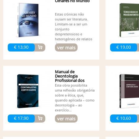
Olhares no Mundo
Estas crónicas não
ousam ser literatura.
Limitam-se a ser um
conjunto
despretensioso e
heterogéneo de relatos
de...
€ 13,90
€ 19,00
ver mais
Manual de
Deontologia
Profissional dos
Contabilistas...
Esta obra possibilita
uma reflexão obrigatória
sobre a ética, que,
quando aplicada – como
deontologia – ao
exercício...
€ 17,90
€ 10,60
ver mais