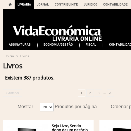
LIVRARIA
JORNAL
CONTRIBUINTE
JURÍDICO
CONTABILIDADE
ASSINATURAS
ECONOMIA/GESTÃO
FISCAL
CONTABILIDA
Início
>
Livros
Livros
Existem 387 produtos.
...
« Anterior
1
2
3
20
Mostrar
Produtos por página
Ordenar 
Seja Livre, Sendo
dono de um negócio