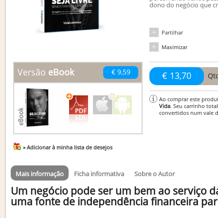
dono do negócio que cr
Partilhar
Maximizar
Versão
eBook
€ 9,59
€ 13,70
Qt
Ao comprar este produ
Vida
. Seu carrinho tota
convertidos num vale 
» Adicionar à minha lista de desejos
Mais informação
Ficha informativa
Sobre o Autor
Um negócio pode ser um bem ao serviço 
uma fonte de independência financeira par