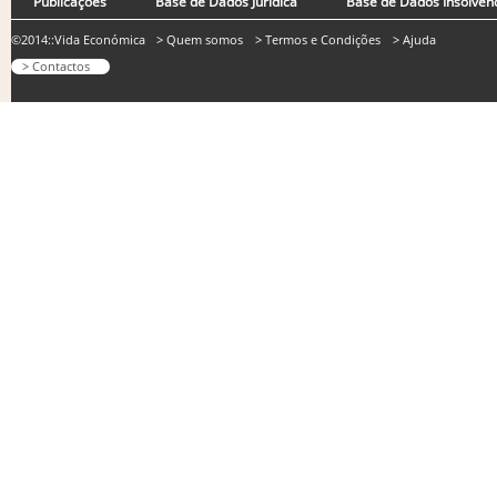
Publicações
Base de Dados Jurídica
Base de Dados Insolvên
©2014::Vida Económica
> Quem somos
> Termos e Condições
> Ajuda
> Contactos