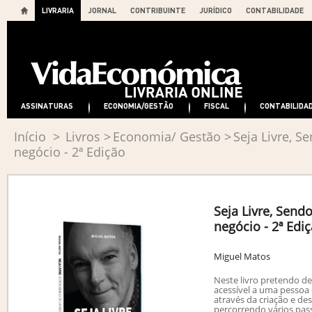
LIVRARIA
JORNAL
CONTRIBUINTE
JURÍDICO
CONTABILIDADE
ASSINATURAS
ECONOMIA/GESTÃO
FISCAL
CONTABILIDA
Início
>
Livros
>
Economia/ Gestão
>
Seja Livre, 
negócio - 2ª Edição
Seja Livre, Sen
negócio - 2ª Edi
Miguel Matos
Neste livro pretendo de
acessível a uma pessoa 
através da criação e d
percorrendo vários pass