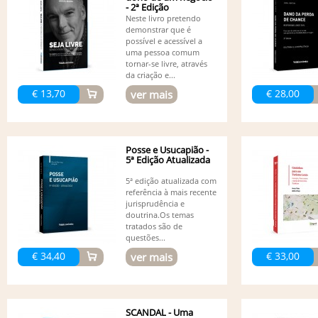
- 2ª Edição
Neste livro pretendo
demonstrar que é
possível e acessível a
uma pessoa comum
tornar-se livre, através
da criação e...
€ 13,70
€ 28,00
ver mais
Posse e Usucapião -
5ª Edição Atualizada
5ª edição atualizada com
referência à mais recente
jurisprudência e
doutrina.Os temas
tratados são de
questões...
€ 34,40
€ 33,00
ver mais
SCANDAL - Uma