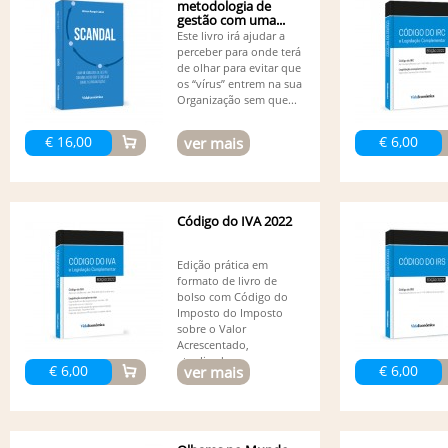
metodologia de
gestão com uma...
Este livro irá ajudar a
perceber para onde terá
de olhar para evitar que
os “vírus” entrem na sua
Organização sem que...
€ 16,00
€ 6,00
ver mais
Código do IVA 2022
Edição prática em
formato de livro de
bolso com Código do
Imposto do Imposto
sobre o Valor
Acrescentado,
atualizado...
€ 6,00
€ 6,00
ver mais