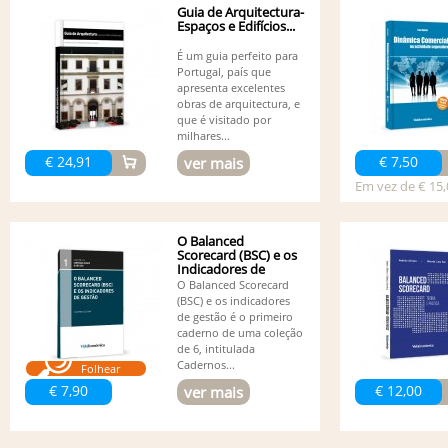
Guia de Arquitectura-
Espaços e Edifícios...
É um guia perfeito para
Portugal, país que
apresenta excelentes
obras de arquitectura, e
que é visitado por
milhares...
€ 24,91
€ 7,50
ver mais
Em vez de € 15,
O Balanced
Scorecard (BSC) e os
Indicadores de
Gestão
O Balanced Scorecard
(BSC) e os indicadores
de gestão é o primeiro
caderno de uma coleção
de 6, intitulada
Cadernos...
Folhear
€ 7,90
€ 12,00
ver mais