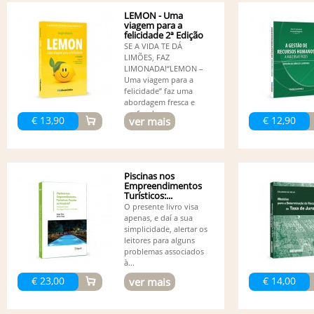
LEMON - Uma
viagem para a
felicidade 2ª Edição
SE A VIDA TE DÁ
LIMÕES, FAZ
LIMONADA!“LEMON –
Uma viagem para a
felicidade” faz uma
abordagem fresca e
profunda...
€ 13,90
€ 12,90
ver mais
Piscinas nos
Empreendimentos
Turísticos:...
O presente livro visa
apenas, e daí a sua
simplicidade, alertar os
leitores para alguns
problemas associados
à...
€ 23,00
€ 14,00
ver mais