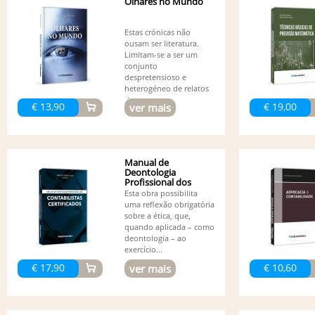
Olhares no Mundo
Estas crónicas não
ousam ser literatura.
Limitam-se a ser um
conjunto
despretensioso e
heterogéneo de relatos
de...
€ 13,90
€ 19,00
ver mais
Manual de
Deontologia
Profissional dos
Contabilistas...
Esta obra possibilita
uma reflexão obrigatória
sobre a ética, que,
quando aplicada – como
deontologia – ao
exercício...
€ 17,90
€ 10,60
ver mais