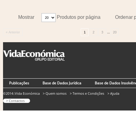
Mostrar
Produtos por página
Ordenar 
...
« Anterior
1
2
3
20
Publicações
Base de Dados Jurídica
Base de Dados Insolvên
©2014::Vida Económica
> Quem somos
> Termos e Condições
> Ajuda
> Contactos