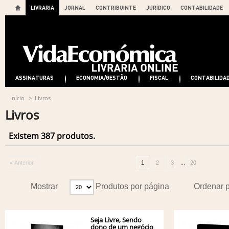
LIVRARIA
JORNAL
CONTRIBUINTE
JURÍDICO
CONTABILIDADE
ASSINATURAS
ECONOMIA/GESTÃO
FISCAL
CONTABILIDA
Início
>
Livros
Livros
Existem 387 produtos.
...
« Anterior
1
2
3
20
Mostrar
Produtos por página
Ordenar 
Seja Livre, Sendo
dono de um negócio