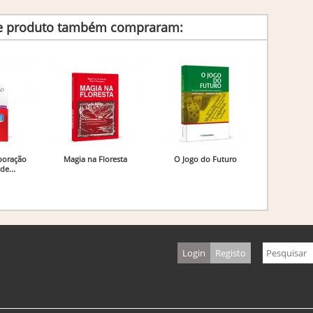
te produto também compraram:
boração
Magia na Floresta
O Jogo do Futuro
de...
Login
Registo