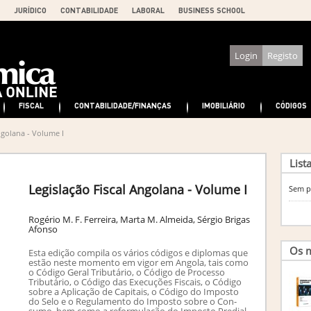
JURÍDICO
CONTABILIDADE
LABORAL
BUSINESS SCHOOL
Login
Registo
FISCAL
CONTABILIDADE/FINANÇAS
IMOBILIÁRIO
CÓDIGOS
ngolana - Volume I
List
Legislação Fiscal Angolana - Volume I
Sem p
Rogério M. F. Ferreira, Marta M. Almeida, Sérgio Brigas
Afonso
Os m
Esta edição compila os vários códigos e diplomas que
estão neste momento em vigor em Angola, tais como
o Código Geral Tributário, o Código de Processo
Tributário, o Código das Execuções Fiscais, o Código
sobre a Aplicação de Capitais, o Código do Imposto
do Selo e o Regulamento do Imposto sobre o Con­