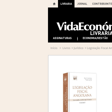
LIVRARIA
JORNAL
CONTRIBUINTE
ASSINATURAS
ECONOMIA/GESTÃO
Início
>
Livros
>
Jurídico
>
Legislação Fiscal A