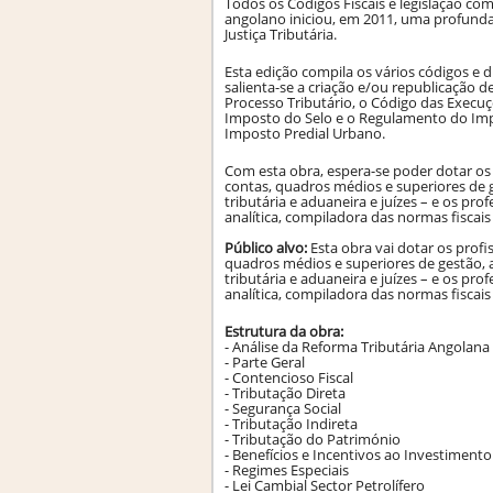
Todos os Códigos Fiscais e legislação 
angolano iniciou, em 2011, uma profunda
Justiça Tributária.
Esta edição compila os vários códigos 
salienta-se a criação e/ou republicação 
Processo Tributário, o Código das Execuçõ
Imposto do Selo e o Regulamento do Im
Imposto Predial Urbano.
Com esta obra, espera-se poder dotar os p
contas, quadros médios e superiores de g
tributária e aduaneira e juízes – e os pr
analítica, compiladora das normas fiscai
Público alvo:
Esta obra vai dotar os profis
quadros médios e superiores de gestão, a
tributária e aduaneira e juízes – e os pr
analítica, compiladora das normas fiscai
Estrutura da obra:
- Análise da Reforma Tributária Angolana
- Parte Geral
- Contencioso Fiscal
- Tributação Direta
- Segurança Social
- Tributação Indireta
- Tributação do Património
- Benefícios e Incentivos ao Investiment
- Regimes Especiais
- Lei Cambial Sector Petrolífero