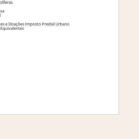
olíferas
esa
l
ões e Doações Imposto Predial Urbano
 Equivalentes