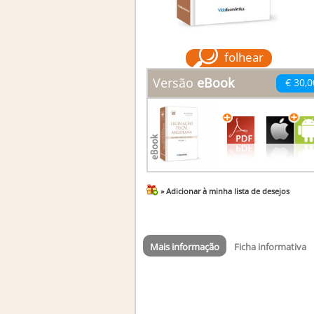
folhear
Versão
eBook
€ 30,0
» Adicionar à minha lista de desejos
Mais informação
Ficha informativa