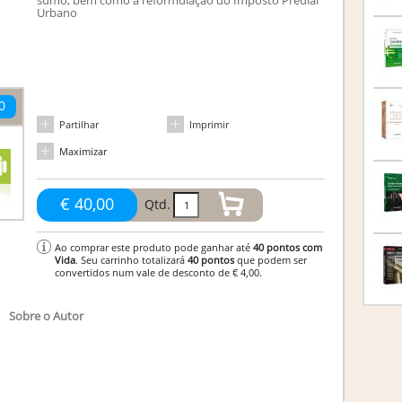
sumo, bem como a reformulação do Imposto Predial
Urbano
0
Partilhar
Imprimir
Maximizar
€ 40,00
Qtd.
Ao comprar este produto pode ganhar até
40
pontos com
Vida
. Seu carrinho totalizará
40
pontos
que podem ser
convertidos num vale de desconto de
€ 4,00
.
Sobre o Autor