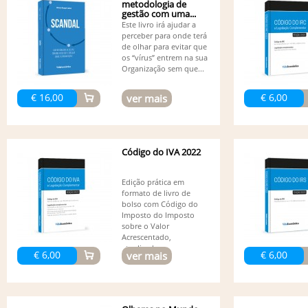
metodologia de
gestão com uma...
Este livro irá ajudar a
perceber para onde terá
de olhar para evitar que
os “vírus” entrem na sua
Organização sem que...
€ 16,00
€ 6,00
ver mais
Código do IVA 2022
Edição prática em
formato de livro de
bolso com Código do
Imposto do Imposto
sobre o Valor
Acrescentado,
atualizado...
€ 6,00
€ 6,00
ver mais