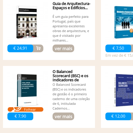
Guia de Arquitectura-
Espaços e Edifícios...
É um guia perfeito para
Portugal, país que
apresenta excelentes
obras de arquitectura, e
que é visitado por
milhares...
€ 24,91
€ 7,50
ver mais
Em vez de € 15,
O Balanced
Scorecard (BSC) e os
Indicadores de
Gestão
O Balanced Scorecard
(BSC) e os indicadores
de gestão é o primeiro
caderno de uma coleção
de 6, intitulada
Cadernos...
Folhear
€ 7,90
€ 12,00
ver mais