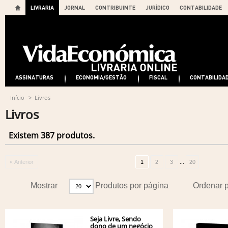
LIVRARIA
JORNAL
CONTRIBUINTE
JURÍDICO
CONTABILIDADE
ASSINATURAS
ECONOMIA/GESTÃO
FISCAL
CONTABILIDA
Início
>
Livros
Livros
Existem 387 produtos.
...
« Anterior
1
2
3
20
Mostrar
Produtos por página
Ordenar 
Seja Livre, Sendo
dono de um negócio