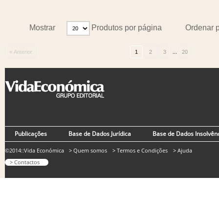
Mostrar
Produtos por página
Ordenar 
...
« Anterior
1
2
3
20
Publicações
Base de Dados Jurídica
Base de Dados Insolvên
©2014::Vida Económica
> Quem somos
> Termos e Condições
> Ajuda
> Contactos