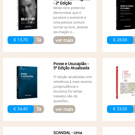
- 2ª Edição
Neste livro pretendo
demonstrar que é
possível e acessível a
uma pessoa comum
tornar-se livre, através
da criação e...
€ 13,70
€ 28,00
ver mais
Posse e Usucapião -
5ª Edição Atualizada
5ª edição atualizada com
referência à mais recente
jurisprudência e
doutrina.Os temas
tratados são de
questões...
€ 34,40
€ 33,00
ver mais
SCANDAL - Uma