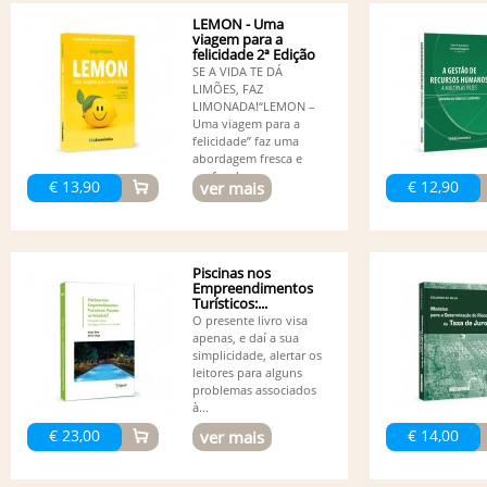
LEMON - Uma
viagem para a
felicidade 2ª Edição
SE A VIDA TE DÁ
LIMÕES, FAZ
LIMONADA!“LEMON –
Uma viagem para a
felicidade” faz uma
abordagem fresca e
profunda...
€ 13,90
€ 12,90
ver mais
Piscinas nos
Empreendimentos
Turísticos:...
O presente livro visa
apenas, e daí a sua
simplicidade, alertar os
leitores para alguns
problemas associados
à...
€ 23,00
€ 14,00
ver mais