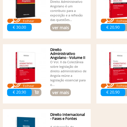
Direito Administrativo
Angolano é um
contributo para a
exposição e a reflexão
das questões...
Folhear
Folhea
€ 30,00
€ 20,90
ver mais
Direito
Administrativo
Angolano - Volume II
- Garantias
O Vol. II da Colectânea
sobre legislação de
direito administrativo de
Angola reúne a
legislação essencial para
o...
Folhear
Folhea
€ 20,90
€ 20,90
ver mais
Direito Internacional
- Fases e Fontes
A elaboração do