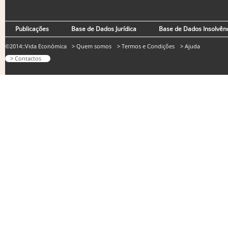
Publicações
Base de Dados Jurídica
Base de Dados Insolvên
©2014::Vida Económica
> Quem somos
> Termos e Condições
> Ajuda
> Contactos