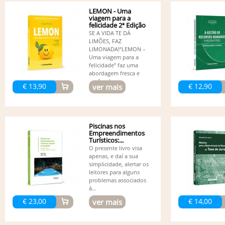
LEMON - Uma
viagem para a
felicidade 2ª Edição
SE A VIDA TE DÁ
LIMÕES, FAZ
LIMONADA!“LEMON –
Uma viagem para a
felicidade” faz uma
abordagem fresca e
profunda...
€ 13,90
€ 12,90
ver mais
Piscinas nos
Empreendimentos
Turísticos:...
O presente livro visa
apenas, e daí a sua
simplicidade, alertar os
leitores para alguns
problemas associados
à...
€ 23,00
€ 14,00
ver mais