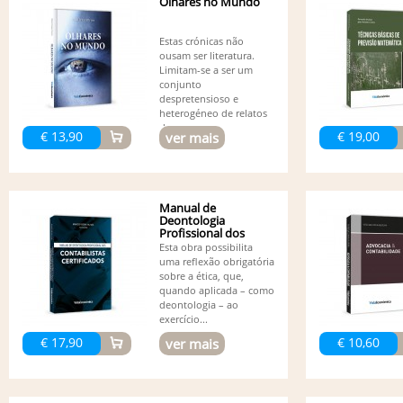
Olhares no Mundo
Estas crónicas não
ousam ser literatura.
Limitam-se a ser um
conjunto
despretensioso e
heterogéneo de relatos
de...
€ 13,90
€ 19,00
ver mais
Manual de
Deontologia
Profissional dos
Contabilistas...
Esta obra possibilita
uma reflexão obrigatória
sobre a ética, que,
quando aplicada – como
deontologia – ao
exercício...
€ 17,90
€ 10,60
ver mais