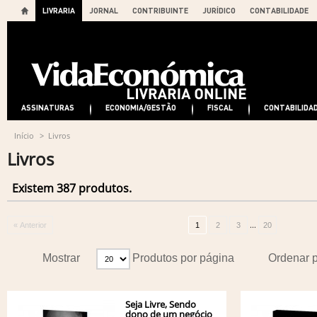
LIVRARIA
JORNAL
CONTRIBUINTE
JURÍDICO
CONTABILIDADE
ASSINATURAS
ECONOMIA/GESTÃO
FISCAL
CONTABILIDA
Início
>
Livros
Livros
Existem 387 produtos.
...
« Anterior
1
2
3
20
Mostrar
Produtos por página
Ordenar 
Seja Livre, Sendo
dono de um negócio