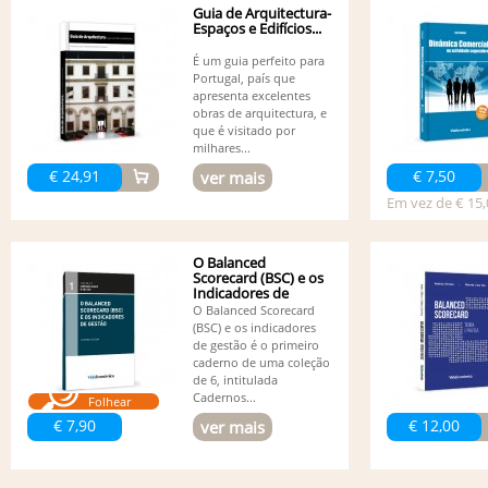
Guia de Arquitectura-
Espaços e Edifícios...
É um guia perfeito para
Portugal, país que
apresenta excelentes
obras de arquitectura, e
que é visitado por
milhares...
€ 24,91
€ 7,50
ver mais
Em vez de € 15,
O Balanced
Scorecard (BSC) e os
Indicadores de
Gestão
O Balanced Scorecard
(BSC) e os indicadores
de gestão é o primeiro
caderno de uma coleção
de 6, intitulada
Cadernos...
Folhear
€ 7,90
€ 12,00
ver mais