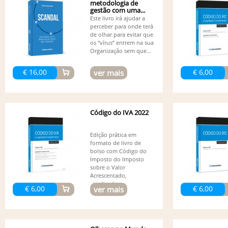
metodologia de
gestão com uma...
Este livro irá ajudar a
perceber para onde terá
de olhar para evitar que
os “vírus” entrem na sua
Organização sem que...
€ 16,00
€ 6,00
ver mais
Código do IVA 2022
Edição prática em
formato de livro de
bolso com Código do
Imposto do Imposto
sobre o Valor
Acrescentado,
atualizado...
€ 6,00
€ 6,00
ver mais