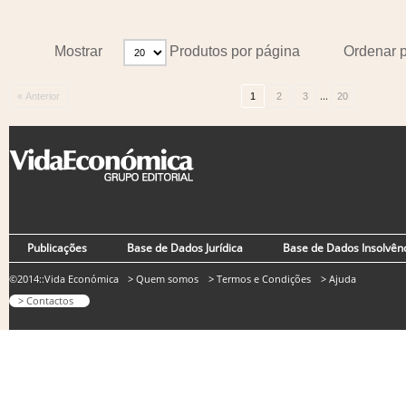
Mostrar
Produtos por página
Ordenar 
...
« Anterior
1
2
3
20
Publicações
Base de Dados Jurídica
Base de Dados Insolvên
©2014::Vida Económica
> Quem somos
> Termos e Condições
> Ajuda
> Contactos