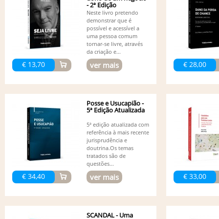
- 2ª Edição
Neste livro pretendo
demonstrar que é
possível e acessível a
uma pessoa comum
tornar-se livre, através
da criação e...
€ 13,70
€ 28,00
ver mais
Posse e Usucapião -
5ª Edição Atualizada
5ª edição atualizada com
referência à mais recente
jurisprudência e
doutrina.Os temas
tratados são de
questões...
€ 34,40
€ 33,00
ver mais
SCANDAL - Uma