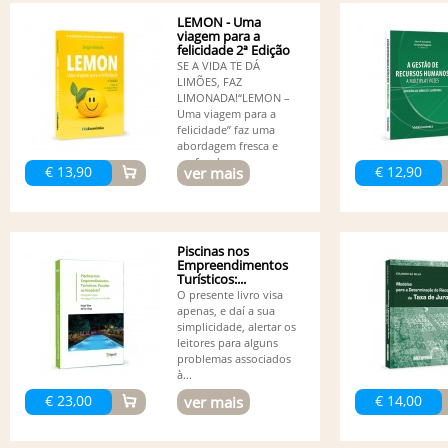
LEMON - Uma
viagem para a
felicidade 2ª Edição
SE A VIDA TE DÁ
LIMÕES, FAZ
LIMONADA!“LEMON –
Uma viagem para a
felicidade” faz uma
abordagem fresca e
profunda...
€ 13,90
€ 12,90
ver mais
Piscinas nos
Empreendimentos
Turísticos:...
O presente livro visa
apenas, e daí a sua
simplicidade, alertar os
leitores para alguns
problemas associados
à...
€ 23,00
€ 14,00
ver mais