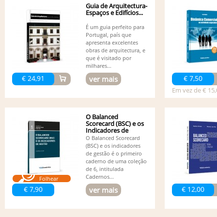
Guia de Arquitectura-
Espaços e Edifícios...
É um guia perfeito para
Portugal, país que
apresenta excelentes
obras de arquitectura, e
que é visitado por
milhares...
€ 24,91
€ 7,50
ver mais
Em vez de € 15,
O Balanced
Scorecard (BSC) e os
Indicadores de
Gestão
O Balanced Scorecard
(BSC) e os indicadores
de gestão é o primeiro
caderno de uma coleção
de 6, intitulada
Cadernos...
Folhear
€ 7,90
€ 12,00
ver mais