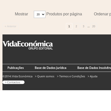
Mostrar
Produtos por página
Ordenar 
...
« Anterior
1
2
3
20
Publicações
Base de Dados Jurídica
Base de Dados Insolvên
©2014::Vida Económica
> Quem somos
> Termos e Condições
> Ajuda
> Contactos