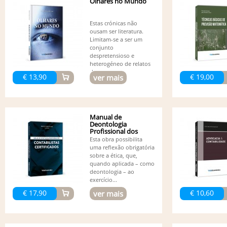
Olhares no Mundo
Estas crónicas não
ousam ser literatura.
Limitam-se a ser um
conjunto
despretensioso e
heterogéneo de relatos
de...
€ 13,90
€ 19,00
ver mais
Manual de
Deontologia
Profissional dos
Contabilistas...
Esta obra possibilita
uma reflexão obrigatória
sobre a ética, que,
quando aplicada – como
deontologia – ao
exercício...
€ 17,90
€ 10,60
ver mais