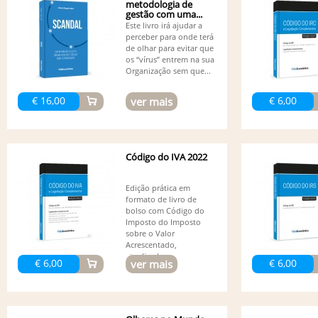
metodologia de
gestão com uma...
Este livro irá ajudar a
perceber para onde terá
de olhar para evitar que
os “vírus” entrem na sua
Organização sem que...
€ 16,00
€ 6,00
ver mais
Código do IVA 2022
Edição prática em
formato de livro de
bolso com Código do
Imposto do Imposto
sobre o Valor
Acrescentado,
atualizado...
€ 6,00
€ 6,00
ver mais