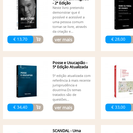
- 2ª Edição
Neste livro pretendo
demonstrar que é
possível e acessível a
uma pessoa comum
tornar-se livre, através
da criação e...
€ 13,70
€ 28,00
ver mais
Posse e Usucapião -
5ª Edição Atualizada
5ª edição atualizada com
referência à mais recente
jurisprudência e
doutrina.Os temas
tratados são de
questões...
€ 34,40
€ 33,00
ver mais
SCANDAL - Uma