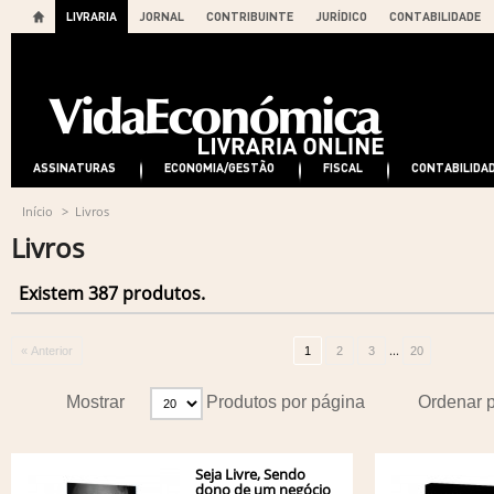
LIVRARIA
JORNAL
CONTRIBUINTE
JURÍDICO
CONTABILIDADE
ASSINATURAS
ECONOMIA/GESTÃO
FISCAL
CONTABILIDA
Início
>
Livros
Livros
Existem 387 produtos.
...
« Anterior
1
2
3
20
Mostrar
Produtos por página
Ordenar 
Seja Livre, Sendo
dono de um negócio