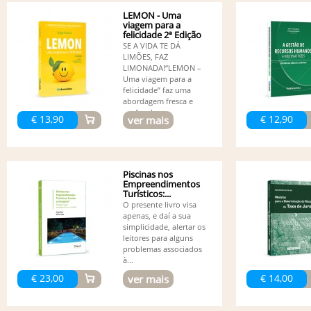
LEMON - Uma
viagem para a
felicidade 2ª Edição
SE A VIDA TE DÁ
LIMÕES, FAZ
LIMONADA!“LEMON –
Uma viagem para a
felicidade” faz uma
abordagem fresca e
profunda...
€ 13,90
€ 12,90
ver mais
Piscinas nos
Empreendimentos
Turísticos:...
O presente livro visa
apenas, e daí a sua
simplicidade, alertar os
leitores para alguns
problemas associados
à...
€ 23,00
€ 14,00
ver mais