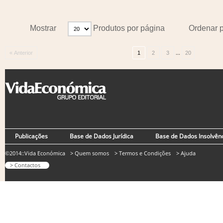
Mostrar
Produtos por página
Ordenar 
...
« Anterior
1
2
3
20
Publicações
Base de Dados Jurídica
Base de Dados Insolvên
©2014::Vida Económica
> Quem somos
> Termos e Condições
> Ajuda
> Contactos