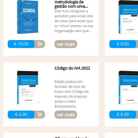
metodologia de
gestão com uma...
Este livro irá ajudar a
perceber para onde terá
de olhar para evitar que
os “vírus” entrem na sua
Organização sem que...
€ 16,00
€ 6,00
ver mais
Código do IVA 2022
Edição prática em
formato de livro de
bolso com Código do
Imposto do Imposto
sobre o Valor
Acrescentado,
atualizado...
€ 6,00
€ 6,00
ver mais