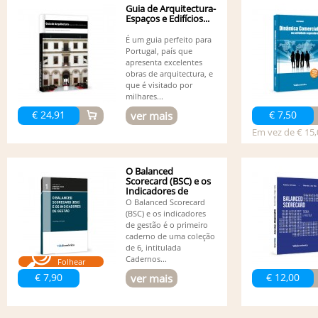
Guia de Arquitectura-
Espaços e Edifícios...
É um guia perfeito para
Portugal, país que
apresenta excelentes
obras de arquitectura, e
que é visitado por
milhares...
€ 24,91
€ 7,50
ver mais
Em vez de € 15,
O Balanced
Scorecard (BSC) e os
Indicadores de
Gestão
O Balanced Scorecard
(BSC) e os indicadores
de gestão é o primeiro
caderno de uma coleção
de 6, intitulada
Cadernos...
Folhear
€ 7,90
€ 12,00
ver mais