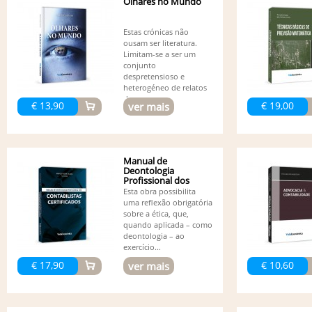
Olhares no Mundo
Estas crónicas não
ousam ser literatura.
Limitam-se a ser um
conjunto
despretensioso e
heterogéneo de relatos
de...
€ 13,90
€ 19,00
ver mais
Manual de
Deontologia
Profissional dos
Contabilistas...
Esta obra possibilita
uma reflexão obrigatória
sobre a ética, que,
quando aplicada – como
deontologia – ao
exercício...
€ 17,90
€ 10,60
ver mais