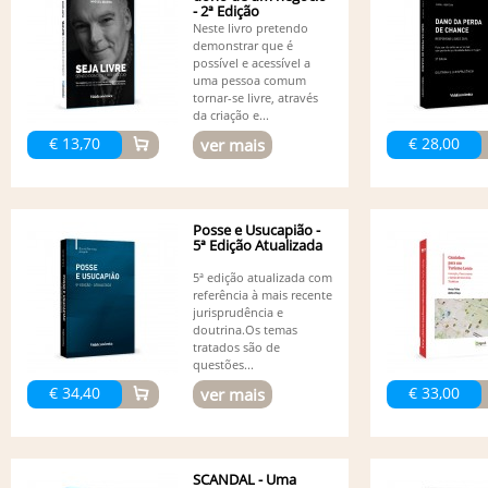
- 2ª Edição
Neste livro pretendo
demonstrar que é
possível e acessível a
uma pessoa comum
tornar-se livre, através
da criação e...
€ 13,70
€ 28,00
ver mais
Posse e Usucapião -
5ª Edição Atualizada
5ª edição atualizada com
referência à mais recente
jurisprudência e
doutrina.Os temas
tratados são de
questões...
€ 34,40
€ 33,00
ver mais
SCANDAL - Uma