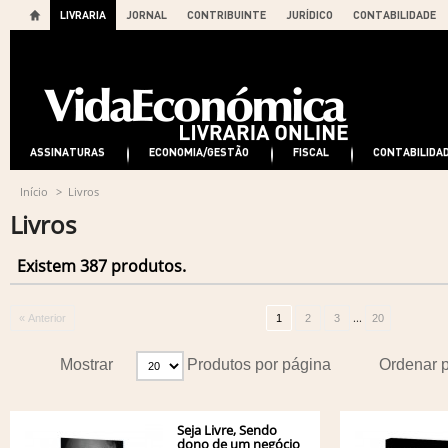
LIVRARIA
JORNAL
CONTRIBUINTE
JURÍDICO
CONTABILIDADE
ASSINATURAS
ECONOMIA/GESTÃO
FISCAL
CONTABILIDA
Início
>
Livros
Livros
Existem 387 produtos.
...
« Anterior
1
2
3
20
Mostrar
Produtos por página
Ordenar 
Seja Livre, Sendo
dono de um negócio