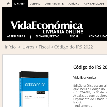
LIVRARIA
JORNAL
CONTRIBUINTE
JURÍDICO
CONTABILIDADE
ASSINATURAS
ECONOMIA/GESTÃO
FISCAL
CONTABILIDA
Início
>
Livros
>
Fiscal
>
Código do IRS 2022
Código do IRS 2
Vida Económica
Edição prática essencia
que inclui o Código do 
n.º 442-A/88, de 30 de 
Atualizada com as alter
Orçamento do Estado 202
Inclui:
- Índice geral.