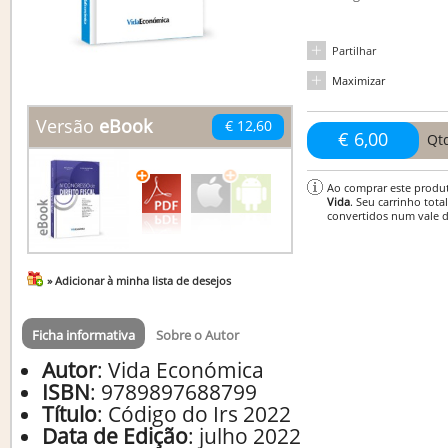
Partilhar
Maximizar
Versão
eBook
€ 12,60
€ 6,00
Qt
Ao comprar este produ
Vida
. Seu carrinho tota
convertidos num vale 
» Adicionar à minha lista de desejos
Ficha informativa
Sobre o Autor
Autor
: Vida Económica
ISBN
: 9789897688799
Título
:
Código do Irs 2022
Data de Edição
:
julho 2022