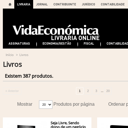
LIVRARIA
JORNAL
CONTRIBUINTE
JURÍDICO
CONTABILIDADE
ASSINATURAS
ECONOMIA/GESTÃO
FISCAL
CONTABILIDA
Início
>
Livros
Livros
Existem 387 produtos.
...
« Anterior
1
2
3
20
Mostrar
Produtos por página
Ordenar 
Seja Livre, Sendo
dono de um negócio