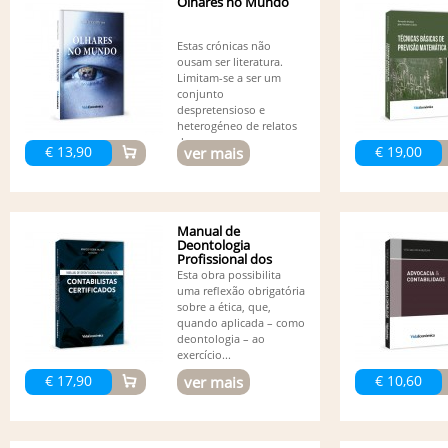
Olhares no Mundo
Estas crónicas não
ousam ser literatura.
Limitam-se a ser um
conjunto
despretensioso e
heterogéneo de relatos
de...
€ 13,90
€ 19,00
ver mais
Manual de
Deontologia
Profissional dos
Contabilistas...
Esta obra possibilita
uma reflexão obrigatória
sobre a ética, que,
quando aplicada – como
deontologia – ao
exercício...
€ 17,90
€ 10,60
ver mais