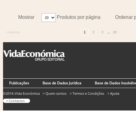
Mostrar
Produtos por página
Ordenar 
...
« Anterior
1
2
3
20
Publicações
Base de Dados Jurídica
Base de Dados Insolvên
©2014::Vida Económica
> Quem somos
> Termos e Condições
> Ajuda
> Contactos