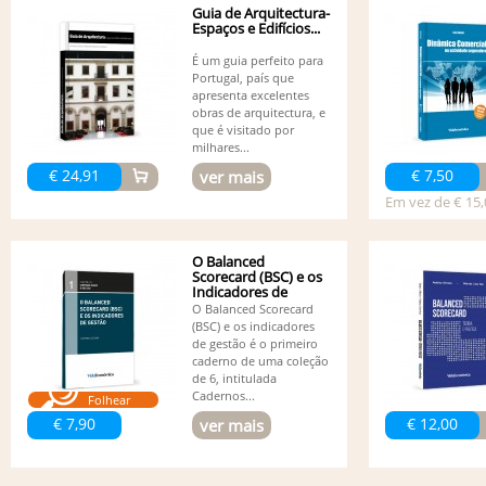
Guia de Arquitectura-
Espaços e Edifícios...
É um guia perfeito para
Portugal, país que
apresenta excelentes
obras de arquitectura, e
que é visitado por
milhares...
€ 24,91
€ 7,50
ver mais
Em vez de € 15,
O Balanced
Scorecard (BSC) e os
Indicadores de
Gestão
O Balanced Scorecard
(BSC) e os indicadores
de gestão é o primeiro
caderno de uma coleção
de 6, intitulada
Cadernos...
Folhear
€ 7,90
€ 12,00
ver mais