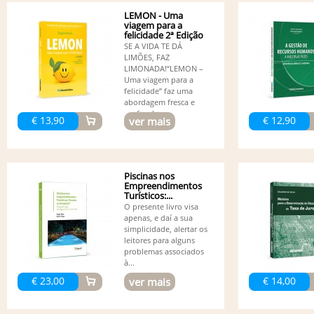
LEMON - Uma
viagem para a
felicidade 2ª Edição
SE A VIDA TE DÁ
LIMÕES, FAZ
LIMONADA!“LEMON –
Uma viagem para a
felicidade” faz uma
abordagem fresca e
profunda...
€ 13,90
€ 12,90
ver mais
Piscinas nos
Empreendimentos
Turísticos:...
O presente livro visa
apenas, e daí a sua
simplicidade, alertar os
leitores para alguns
problemas associados
à...
€ 23,00
€ 14,00
ver mais