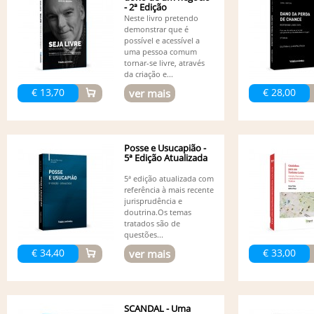
- 2ª Edição
Neste livro pretendo
demonstrar que é
possível e acessível a
uma pessoa comum
tornar-se livre, através
da criação e...
€ 13,70
€ 28,00
ver mais
Posse e Usucapião -
5ª Edição Atualizada
5ª edição atualizada com
referência à mais recente
jurisprudência e
doutrina.Os temas
tratados são de
questões...
€ 34,40
€ 33,00
ver mais
SCANDAL - Uma