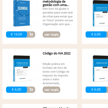
metodologia de
gestão com uma...
Este livro irá ajudar a
perceber para onde terá
de olhar para evitar que
os “vírus” entrem na sua
Organização sem que...
€ 16,00
€ 6,00
ver mais
Código do IVA 2022
Edição prática em
formato de livro de
bolso com Código do
Imposto do Imposto
sobre o Valor
Acrescentado,
atualizado...
€ 6,00
€ 6,00
ver mais