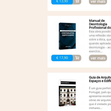
€ 13,90
ver mais
Manual de
Deontologia
Profissional d
Contabilistas...
Esta obra possibi
uma reflexão obr
sobre a ética, qu
quando aplicada
deontologia – ao
exercício...
€ 17,90
ver mais
Guia de Arquit
Espaços e Edifíc
É um guia perfei
Portugal, país qu
apresenta excele
obras de arquitec
que é visitado po
milhares...