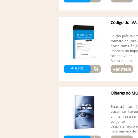
Código do IVA
Edição prática e
formato de livro
bolso com Códig
Imposto do Impo
sobre o Valor
Acrescentado,
atualizado...
€ 6,00
ver mais
Olhares no M
Estas crónicas nã
ousam ser literat
Limitam-se a ser
conjunto
despretensioso e
heterogéneo de r
de...