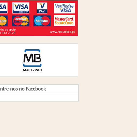
uno Marques
(1)
uno Mestre
(1)
rlos Alberto Santos
(1)
rlos Ferreira Gomes
(1)
rlos Lopez Navaza
(1)
rlos Lopez Navaza E Ma. Angeles Lopez
cos
(1)
rlos Navaza,Angel Soteras E Antonio Costa
(1)
rlos Pereira da Cruz
(1)
rlos Rodrigues,Antonio Oliveira E Nuno
da
(1)
tarina Bastos Neves
(1)
ara Sarmento e Sandra Ribeiro
(1)
ordenação de Rui Rosa Dias, Joana Carvalho
so
(1)
ordenação de vários
(1)
ntre-nos no Facebook
ordenação Lúcio Miguel Correia e Rosalía
 Pradill
(1)
ordenação Paula Peres, Anabela Mesquita,
 Pimenta
(1)
ordenação: Clara Sarmento
(2)
ordenação: Sónia Monteiro, Suzana Costa e
a Pereira
(1)
ordenadores - Rui Rosa Dias e Jorge Alas
(1)
ordenadores Nuno Cerejeira Namora e Nuno
so
(1)