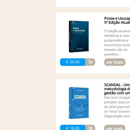
Posse e Usucap
5ª Edição Atua
5ª edição atuali
referência à mais
jurisprudência e
doutrina.Os tem
tratados são de
questões...
€ 34,40
ver mais
SCANDAL - Um
metodologia d
gestão com uma
Este livro irá aju
perceber para on
de olhar para evi
os “vírus” entrem
Organização sem 
€ 16,00
ver mais