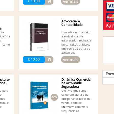
€ 19,00
ver mais
Br
Br
Ca
Ca
Advocacia &
Ca
Contabilidade
Ca
os
Cabar
lita
Uma obra num escrito
Ca
igatória
acessível, claro e
Ca
e,
esclarecedor, recheada
Ca
 – como
de conceitos práticos,
Miran
que serve de porta de
Ca
acesso ao...
Cl
€ 10,60
ver mais
Co
Afon
Co
Enco
Co
Ortega
ectura-
Dinâmica Comercial
ios...
na Actividade
Co
Seguradora
Pedro
to para
Um livro que surge
Co
e
como um alerta para
Co
-50%
ntes
disciplinar as redes de
Lilian
tura, e
venda, a fim de
Co
r
utilizarem com mais
Co
frequência as...
Barro