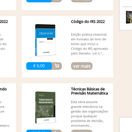
Pereir
An
An
Mota 
 2022
Código do IRS 2022
An
An
m
Edição prática essencial
An
 de
em formato de livro de
An
o do
bolso que inclui o
An
sto
Código do IRS aprovado
An
pelo Decreto- Lei n.º...
An
An
€ 6,00
ver mais
An
An
An
An
undo
Técnicas Básicas de
An
Previsão Matemática
Ar
Ar
o
Esta obra assume
(1)
ura.
grande relevância na
As
 um
gestão das organizações
Au
porque qualquer
Carva
problema de decisão,
AV
elatos
envolvendo...
(1)