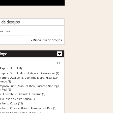
a de desejos
rodutos
» Minha lista de desejos
logo
 Raposo Subtil
(4)
 Raposo Subtil, Matos Esteves E Associados
(1)
Martins, A.Oliveira, Deolinda Meira, H.Salazar,
evedo
(1)
Raposo Subtil,Manuel Ilheu,J.Ricardo Nobrega E
e-Real
(2)
el Carvalho e Orlando Lima Rua
(1)
ílio José da Costa Sousa
(1)
alberto Costa
(12)
alberto Costa e Alcindo Ferreira dos Reis
(1)
alberto Costa e Vítor Ribeiro
(1)