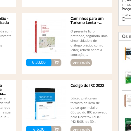
Af
Preço
Ag
Interv
Peres
ião -
Caminhos para um
Al
lizada
Turismo Lento –...
Ál
Al
zada com
O presente livro
(1)
Os m
 recente
pretende, seguindo uma
Ál
simplicidade e de
as
diálogo prático com o
Am
leitor, refletir sobre a
An
conceção,...
Marlen
An
€ 33,00
ver mais
An
An
An
An
a
Código do IRC 2022
Vivia
e
An
...
An
dar a
Edição prática em
de terá
formato de livro de
An
tar que
bolso que inclui o
An
 na sua
Código do IRC aprovado
An
que...
pelo Decreto- Lei n.º
An
442-B/88, de 30...
An
€ 6,00
ver mais
An