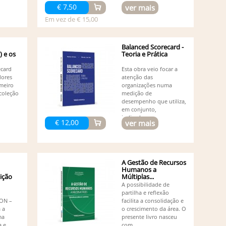
Co
€ 7,50
ver mais
Olivei
Em vez de € 15,00
Co
Co
(1)
Balanced Scorecard -
Cr
) e os
Teoria e Prática
´Ana 
Cr
ecard
Esta obra veio focar a
Da
dores
atenção das
Da
imeiro
organizações numa
De
coleção
medição de
(1)
desempenho que utiliza,
De
em conjunto,
indicadores...
Du
€ 12,00
ver mais
Novai
Du
Du
Ed
(1)
A Gestão de Recursos
Humanos a
Ed
dição
Múltiplas...
Ed
A possibilidade de
Ed
partilha e reflexão
Ed
ON –
facilita a consolidação e
Ed
 a
o crescimento da área. O
Ed
ma
presente livro nasceu
a e
com...