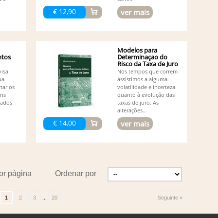
Ed
Ed
€ 12,90
ver mais
Ed
Adalm
Ed
Resen
Modelos para
Ed
tos
Determinaçao do
El
Risco da Taxa de Juro
El
visa
Nos tempos que correm
El
ua
assistimos a alguma
Fe
rtar os
volatilidade e incerteza
uns
quanto à evolução das
Fe
iados
taxas de juro. As
Fe
alterações...
Eduar
Fi
€ 14,00
ver mais
Fi
Fi
Fr
Redin
Fr
Amanc
or página
Ordenar por
Fr
Fr
Fu
...
1
2
3
20
Seguinte »
Gi
Gl