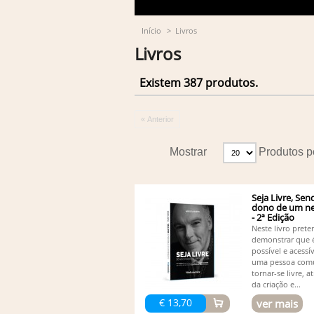
Início
>
Livros
Livros
Existem 387 produtos.
« Anterior
Mostrar
Produtos p
Seja Livre, Sen
dono de um ne
- 2ª Edição
Neste livro pret
demonstrar que 
possível e acessív
uma pessoa co
tornar-se livre, a
da criação e...
€ 13,70
ver mais