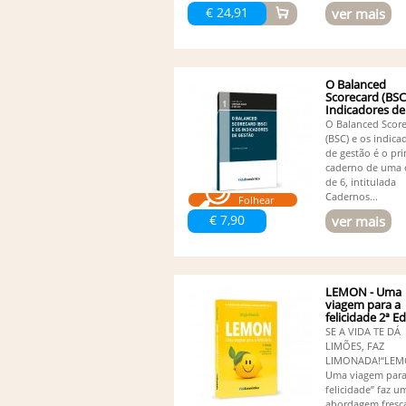
€ 24,91
ver mais
O Balanced
Scorecard (BSC
Indicadores de
Gestão
O Balanced Scor
(BSC) e os indica
de gestão é o pr
caderno de uma 
de 6, intitulada
Cadernos...
Folhear
€ 7,90
ver mais
LEMON - Uma
viagem para a
felicidade 2ª E
SE A VIDA TE DÁ
LIMÕES, FAZ
LIMONADA!“LEM
Uma viagem para
felicidade” faz u
abordagem fresc