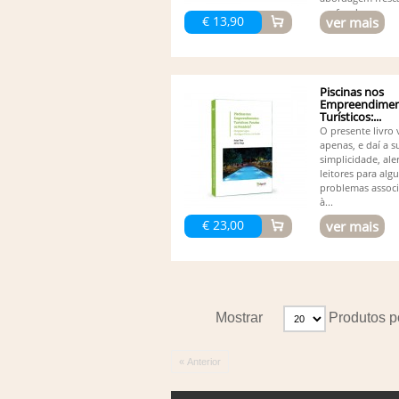
profunda...
€ 13,90
ver mais
Piscinas nos
Empreendimen
Turísticos:...
O presente livro 
apenas, e daí a s
simplicidade, ale
leitores para alg
problemas assoc
à...
€ 23,00
ver mais
Mostrar
Produtos p
« Anterior