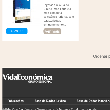
Esgotado O Guia do
Direito Imobiliário é a
mais completa
colectânea jurídica, com
características
eminentemente...
€ 28,00
ver mais
Ordenar 
Publicações
Base de Dados Jurídica
Base de Dados Insolvên
©2014::Vida Económica
> Quem somos
> Termos e Condições
> Ajuda