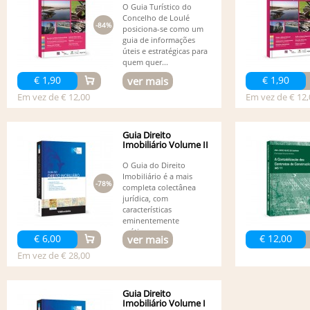
O Guia Turístico do
Concelho de Loulé
-84%
posiciona-se como um
guia de informações
úteis e estratégicas para
quem quer...
€ 1,90
€ 1,90
ver mais
Em vez de € 12,00
Em vez de € 12,
Guia Direito
Imobiliário Volume II
O Guia do Direito
Imobiliário é a mais
-78%
completa colectânea
jurídica, com
características
eminentemente
práticas,...
€ 6,00
€ 12,00
ver mais
Em vez de € 28,00
Guia Direito
Imobiliário Volume I