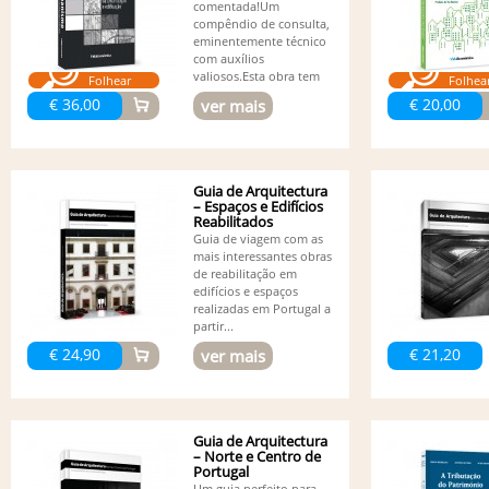
comentada!Um
compêndio de consulta,
eminentemente técnico
com auxílios
valiosos.Esta obra tem
Folhear
Folhea
a...
€ 36,00
€ 20,00
ver mais
Guia de Arquitectura
– Espaços e Edifícios
Reabilitados
Guia de viagem com as
mais interessantes obras
de reabilitação em
edifícios e espaços
realizadas em Portugal a
partir...
€ 24,90
€ 21,20
ver mais
Guia de Arquitectura
– Norte e Centro de
Portugal
Um guia perfeito para