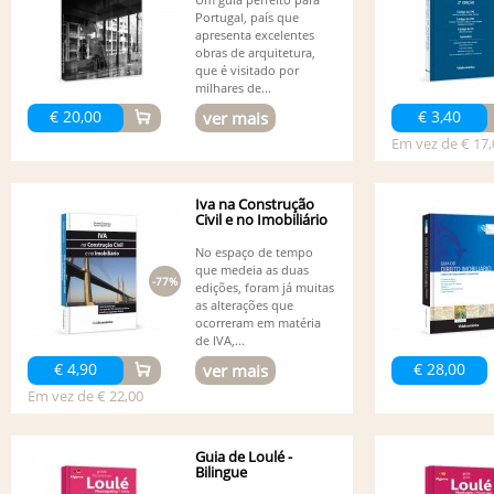
Portugal, país que
apresenta excelentes
obras de arquitetura,
que é visitado por
milhares de...
€ 20,00
€ 3,40
ver mais
Em vez de € 17,
Iva na Construção
Civil e no Imobiliário
No espaço de tempo
que medeia as duas
-77%
edições, foram já muitas
as alterações que
ocorreram em matéria
de IVA,...
€ 4,90
€ 28,00
ver mais
Em vez de € 22,00
Guia de Loulé -
Bilingue