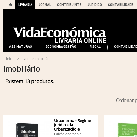
LIVRARIA
JORNAL
CONTRIBUINTE
JURÍDICO
CONTABILIDADE
ASSINATURAS
ECONOMIA/GESTÃO
FISCAL
CONTABILIDA
Início
>
Livros
>
Imobiliário
Imobiliário
Existem 13 produtos.
Ordenar 
Urbanismo - Regime
jurídico da
urbanização e
edificação
Edição anotada e