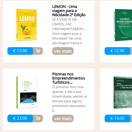
LEMON - Uma
viagem para a
felicidade 2ª Edição
SE A VIDA TE DÁ
LIMÕES, FAZ
LIMONADA!“LEMON –
Uma viagem para a
felicidade” faz uma
abordagem fresca e
profunda...
€ 13,90
€ 12,90
ver mais
Piscinas nos
Empreendimentos
Turísticos:...
O presente livro visa
apenas, e daí a sua
simplicidade, alertar os
leitores para alguns
problemas associados
à...
€ 23,00
€ 14,00
ver mais