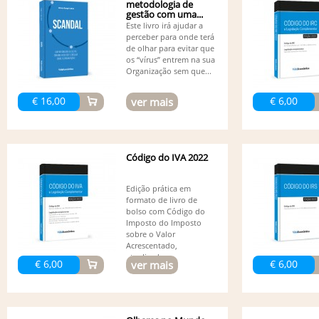
metodologia de
gestão com uma...
Este livro irá ajudar a
perceber para onde terá
de olhar para evitar que
os “vírus” entrem na sua
Organização sem que...
€ 16,00
€ 6,00
ver mais
Código do IVA 2022
Edição prática em
formato de livro de
bolso com Código do
Imposto do Imposto
sobre o Valor
Acrescentado,
atualizado...
€ 6,00
€ 6,00
ver mais