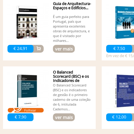
Guia de Arquitectura-
Espaços e Edifícios...
É um guia perfeito para
Portugal, país que
apresenta excelentes
obras de arquitectura, e
que é visitado por
milhares...
€ 24,91
€ 7,50
ver mais
Em vez de € 15,
O Balanced
Scorecard (BSC) e os
Indicadores de
Gestão
O Balanced Scorecard
(BSC) e os indicadores
de gestão é o primeiro
caderno de uma coleção
de 6, intitulada
Cadernos...
Folhear
€ 7,90
€ 12,00
ver mais