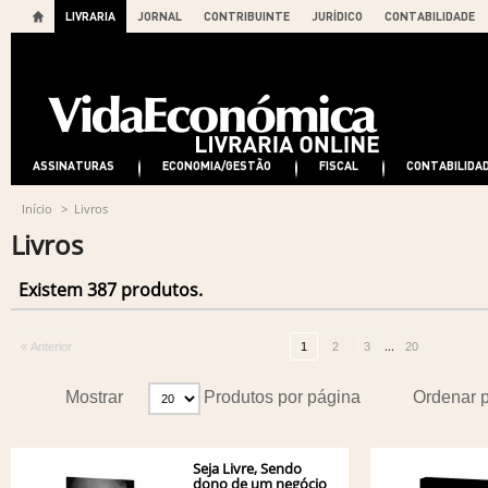
LIVRARIA
JORNAL
CONTRIBUINTE
JURÍDICO
CONTABILIDADE
ASSINATURAS
ECONOMIA/GESTÃO
FISCAL
CONTABILIDA
Início
>
Livros
Livros
Existem 387 produtos.
...
« Anterior
1
2
3
20
Mostrar
Produtos por página
Ordenar 
Seja Livre, Sendo
dono de um negócio