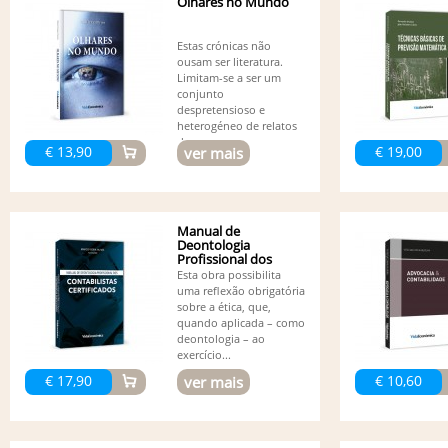
Olhares no Mundo
Estas crónicas não
ousam ser literatura.
Limitam-se a ser um
conjunto
despretensioso e
heterogéneo de relatos
de...
€ 13,90
€ 19,00
ver mais
Manual de
Deontologia
Profissional dos
Contabilistas...
Esta obra possibilita
uma reflexão obrigatória
sobre a ética, que,
quando aplicada – como
deontologia – ao
exercício...
€ 17,90
€ 10,60
ver mais