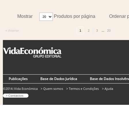
Mostrar
Produtos por página
Ordenar 
...
« Anterior
1
2
3
20
Publicações
Base de Dados Jurídica
Base de Dados Insolvên
©2014::Vida Económica
> Quem somos
> Termos e Condições
> Ajuda
> Contactos