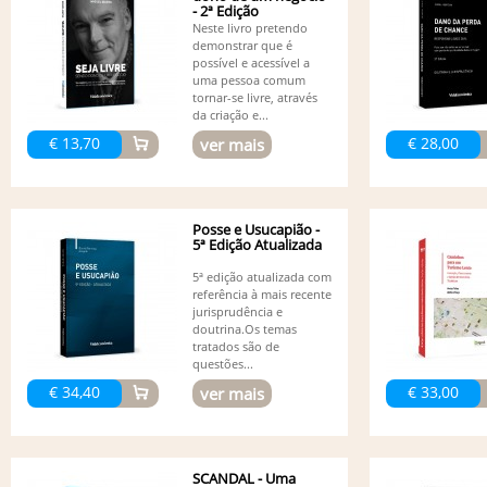
- 2ª Edição
Neste livro pretendo
demonstrar que é
possível e acessível a
uma pessoa comum
tornar-se livre, através
da criação e...
€ 13,70
€ 28,00
ver mais
Posse e Usucapião -
5ª Edição Atualizada
5ª edição atualizada com
referência à mais recente
jurisprudência e
doutrina.Os temas
tratados são de
questões...
€ 34,40
€ 33,00
ver mais
SCANDAL - Uma