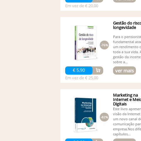
Em vez de € 20,00
Gestão do risc
longevidade
Para o pensionis
fundamental ass
-76%
um rendimento 
toda a sua vida. 
gestão da incerte
sobre a...
€ 5,90
ver mais
Em vez de € 25,00
Marketing na
Internet e Mei
Digitais
Este livro apres
visão da Interne
-82%
um novo canal d
comunicação par
empresa.Nos dife
capítulos...