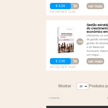
€ 6,00
ver mais
Em vez de € 12,00
Gestão estraté
do cresciment
económico em
Portugal
Utilizando os con
de gestão estraté
-75%
gestão de dese
e do Balanced
Scorecard, elabo
um mapa...
€ 3,90
ver mais
Em vez de € 16,00
Mostrar
Produtos p
« Anterior