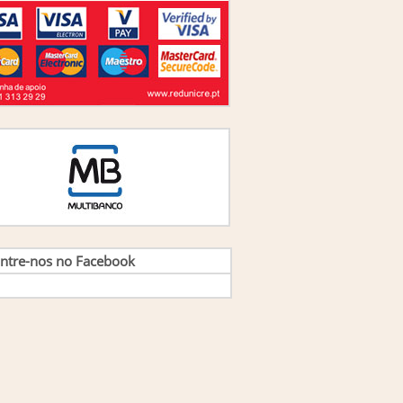
uno Marques
(1)
uno Mestre
(1)
rlos Alberto Santos
(1)
rlos Ferreira Gomes
(1)
rlos Lopez Navaza
(1)
rlos Lopez Navaza E Ma. Angeles Lopez
cos
(1)
rlos Navaza,Angel Soteras E Antonio Costa
(1)
rlos Pereira da Cruz
(1)
rlos Rodrigues,Antonio Oliveira E Nuno
da
(1)
tarina Bastos Neves
(1)
ara Sarmento e Sandra Ribeiro
(1)
ordenação de Rui Rosa Dias, Joana Carvalho
so
(1)
ordenação de vários
(1)
ntre-nos no Facebook
ordenação Lúcio Miguel Correia e Rosalía
 Pradill
(1)
ordenação Paula Peres, Anabela Mesquita,
 Pimenta
(1)
ordenação: Clara Sarmento
(2)
ordenação: Sónia Monteiro, Suzana Costa e
a Pereira
(1)
ordenadores - Rui Rosa Dias e Jorge Alas
(1)
ordenadores Nuno Cerejeira Namora e Nuno
so
(1)