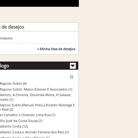
a de desejos
rodutos
» Minha lista de desejos
logo
 Raposo Subtil
(4)
 Raposo Subtil, Matos Esteves E Associados
(1)
Martins, A.Oliveira, Deolinda Meira, H.Salazar,
evedo
(1)
Raposo Subtil,Manuel Ilheu,J.Ricardo Nobrega E
e-Real
(2)
el Carvalho e Orlando Lima Rua
(1)
ílio José da Costa Sousa
(1)
alberto Costa
(12)
alberto Costa e Alcindo Ferreira dos Reis
(1)
alberto Costa e Vítor Ribeiro
(1)