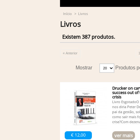
Início
>
Livros
Livros
Existem 387 produtos.
« Anterior
Mostrar
Produtos p
Drucker on car
success out of
crisis
Livro EsgotadoO
nos diria Peter D
pai da gestão, so
como sair mais f
crise?Com dezena
€ 12,00
ver mais