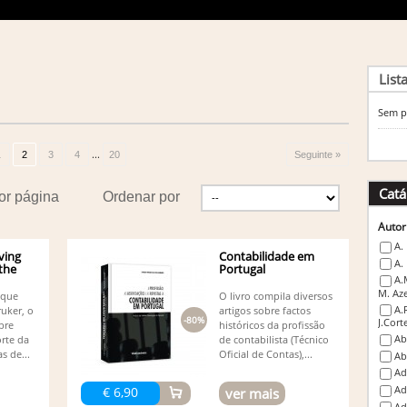
List
Sem p
...
1
2
3
4
20
Seguinte »
Catá
or página
Ordenar por
Autor
A.
ving
Contabilidade em
A.
 the
Portugal
A.
M. Az
 que
O livro compila diversos
A.
ruker, o
artigos sobre factos
-80%
J.Cort
bre
históricos da profissão
Ab
orte da
de contabilista (Técnico
s de...
Oficial de Contas),...
Ab
Ad
Ad
€ 6,90
ver mais
Ad