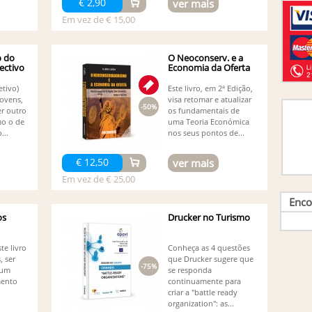
€ 2,90
ver mais
Br
Em vez de € 15,00
Br
Ca
Ca
o do
O Neoconserv. e a
Ca
ectivo
Economia da Oferta
Ca
Cabar
etivo)
Este livro, em 2ª Edição,
Ca
jovens,
visa retomar e atualizar
Ca
-50%
r outro
os fundamentais de
Ca
mo o de
uma Teoria Económica
Miran
...
nos seus pontos de...
Ca
Cl
€ 12,50
ver mais
Co
Afon
Em vez de € 25,00
Co
Enco
Co
Ortega
os
Drucker no Turismo
Co
Pedro
te livro
Conheça as 4 questões
Co
, ser
que Drucker sugere que
Co
-75%
 um
se responda
Lilian
mento
continuamente para
Co
criar a "battle ready
Co
organization": as...
Barro