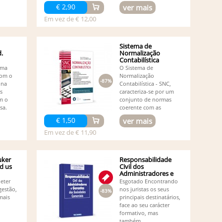
Co
€ 2,90
ver mais
Olivei
Em vez de € 12,00
Co
Co
(1)
Sistema de
Cr
.
Normalização
´Ana 
Contabilística
Cr
Uma
O Sistema de
Da
com o
Normalização
-87%
Da
 na
Contabilística - SNC,
De
s
caracteriza-se por um
(1)
m o
conjunto de normas
De
ssa.
coerente com as
normas...
Du
€ 1,50
ver mais
Novai
Em vez de € 11,90
Du
Du
Ed
(1)
uker
Responsabilidade
d us
Civil dos
Ed
Administradores e
Ed
Gerentes das...
Peter
Esgotado Encontrando
Ed
gestão,
nos juristas os seus
-83%
Ed
mais
principais destinatários,
Ed
face ao seu carácter
Ed
formativo, mas
também...