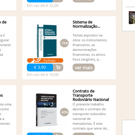
Pereir
Em vez de € 22,00
An
An
Mota 
o de
Sistema de
An
Normalização...
An
ta é
Temas expostos na
An
egurar
obra: os instrumentos
An
-75%
durante
financeiros, as
An
A
demonstrações
An
za
financeiras, os ativos
An
fixos tangíveis, a...
Folhear
An
€ 3,90
ver mais
An
Em vez de € 16,00
An
An
An
Contrato de
An
os
Transporte
Ar
Rodoviário Nacional
Ar
de Mercadorias
enta uma
O presente trabalho
(1)
t como
aborda o contrato de
-80%
As
e
transporte rodoviário
Au
a a
nacional de
Carva
rentes
mercadorias. É este
AV
contrato que serve de...
(1)