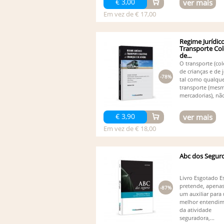
€ 3,00
ver mais
Em vez de € 17,00
Regime Jurídic
Transporte Col
de...
O transporte (col
de crianças e de 
-78%
tal como qualque
transporte (mes
mercadorias), não
€ 3,90
ver mais
Em vez de € 18,00
Abc dos Segur
Livro Esgotado Es
pretende, apenas
-87%
um auxiliar para
melhor entendi
da atividade
seguradora,...