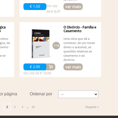
Ed
Ed
Em vez
€ 1,50
ver mais
Ed
de € 8,97
Adalm
Ed
Resen
gica
O Divórcio - Família e
Ed
o
Casamento
El
El
ceitos
Uma obra que dá a
El
gica, de
conhecer, de um modo
-71%
Fe
mpenho
direto e acessível, as
questões relativas ao
Fe
ra-se
casamento e ao
Fe
divórcio.
Eduar
Fi
€ 2,90
ver mais
Fi
Em vez de € 10,00
Fi
Fr
Redin
Fr
Amanc
or página
Ordenar por
Fr
Fr
Fu
...
1
2
3
4
20
Seguinte »
Gi
Gl