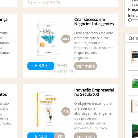
Em vez de € 36,00
Af
Preço
Ag
Interv
Peres
ança
Criar sucesso em
Al
Negócios Inteligentes
Ál
Al
tugal,
Livro Esgotado Este livro
(1)
Os m
or
pretende que o leitor
-80%
Ál
tradas
seja um gestor de
ra
Projetos de Sucesso, isto
Am
evadas
é, que os seus
An
negócios...
Marlen
An
Em vez
€ 3,90
ver mais
An
de € 19,90
An
An
An
Inovação Empresarial
Vivia
tos
no Século XXI
An
An
mensão
O objetivo deste livro é
os em
oferecer uma
An
-77%
s
abordagem abrangente
An
ses de
dos processos
An
oração,
relacionados com a
An
inovação e um novo...
An
€ 4,90
ver mais
An