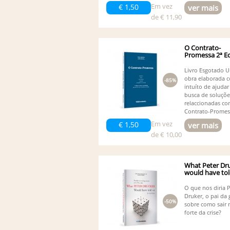
Em vez
€ 1,50
ver mais
de € 11,90
O Contrato-
Promessa 2ª Ed
Livro Esgotado 
obra elaborada 
-85%
intuíto de ajudar
busca de soluçõe
relaccionadas co
Contrato-Prome
Em vez
€ 1,50
ver mais
de € 10,00
What Peter Dr
would have tol
O que nos diria 
Druker, o pai da 
-50%
sobre como sair 
forte da crise?