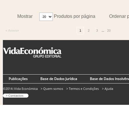
Mostrar
Produtos por página
Ordenar 
...
« Anterior
1
2
3
20
Publicações
Base de Dados Jurídica
Base de Dados Insolvên
©2014::Vida Económica
> Quem somos
> Termos e Condições
> Ajuda
> Contactos