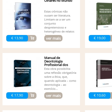
Olhares no Mundo
Estas crónicas não
ousam ser literatura.
Limitam-se a ser um
conjunto
despretensioso e
heterogéneo de relatos
de...
€ 13,90
€ 19,00
ver mais
Manual de
Deontologia
Profissional dos
Contabilistas...
Esta obra possibilita
uma reflexão obrigatória
sobre a ética, que,
quando aplicada – como
deontologia – ao
exercício...
€ 17,90
€ 10,60
ver mais