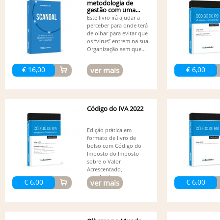
metodologia de
gestão com uma...
Este livro irá ajudar a
perceber para onde terá
de olhar para evitar que
os “vírus” entrem na sua
Organização sem que...
€ 16,00
€ 6,00
ver mais
Código do IVA 2022
Edição prática em
formato de livro de
bolso com Código do
Imposto do Imposto
sobre o Valor
Acrescentado,
atualizado...
€ 6,00
€ 6,00
ver mais