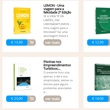
LEMON - Uma
viagem para a
felicidade 2ª Edição
SE A VIDA TE DÁ
LIMÕES, FAZ
LIMONADA!“LEMON –
Uma viagem para a
felicidade” faz uma
abordagem fresca e
profunda...
€ 13,90
€ 12,90
ver mais
Piscinas nos
Empreendimentos
Turísticos:...
O presente livro visa
apenas, e daí a sua
simplicidade, alertar os
leitores para alguns
problemas associados
à...
€ 23,00
€ 14,00
ver mais