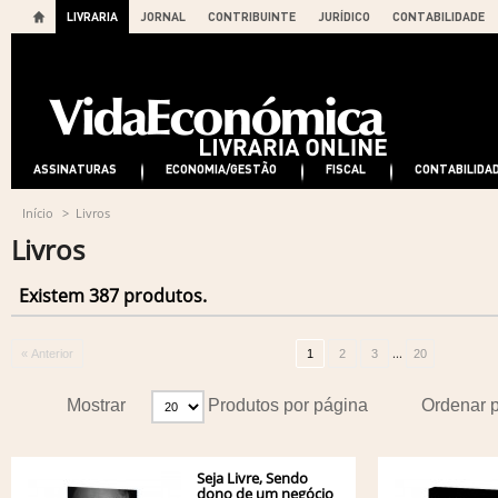
LIVRARIA
JORNAL
CONTRIBUINTE
JURÍDICO
CONTABILIDADE
ASSINATURAS
ECONOMIA/GESTÃO
FISCAL
CONTABILIDA
Início
>
Livros
Livros
Existem 387 produtos.
...
« Anterior
1
2
3
20
Mostrar
Produtos por página
Ordenar 
Seja Livre, Sendo
dono de um negócio