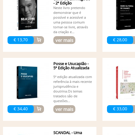
- 2ª Edição
Neste livro pretendo
demonstrar que é
possível e acessível a
uma pessoa comum
tornar-se livre, através
da criação e...
€ 13,70
€ 28,00
ver mais
Posse e Usucapião -
5ª Edição Atualizada
5ª edição atualizada com
referência à mais recente
jurisprudência e
doutrina.Os temas
tratados são de
questões...
€ 34,40
€ 33,00
ver mais
SCANDAL - Uma