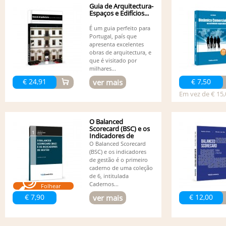
Guia de Arquitectura-
Espaços e Edifícios...
É um guia perfeito para
Portugal, país que
apresenta excelentes
obras de arquitectura, e
que é visitado por
milhares...
€ 24,91
€ 7,50
ver mais
Em vez de € 15,
O Balanced
Scorecard (BSC) e os
Indicadores de
Gestão
O Balanced Scorecard
(BSC) e os indicadores
de gestão é o primeiro
caderno de uma coleção
de 6, intitulada
Cadernos...
Folhear
€ 7,90
€ 12,00
ver mais