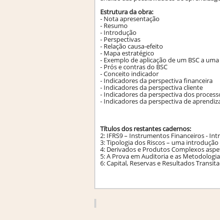
Estrutura da obra:
- Nota apresentação
- Resumo
- Introdução
- Perspectivas
- Relação causa-efeito
- Mapa estratégico
- Exemplo de aplicação de um BSC a um
- Prós e contras do BSC
- Conceito indicador
- Indicadores da perspectiva financeira
- Indicadores da perspectiva cliente
- Indicadores da perspectiva dos process
- Indicadores da perspectiva de aprendi
Títulos dos restantes cadernos:
2: IFRS9 – Instrumentos Financeiros - I
3: Tipologia dos Riscos – uma introdução
4: Derivados e Produtos Complexos aspet
5: A Prova em Auditoria e as Metodolog
6: Capital, Reservas e Resultados Transit