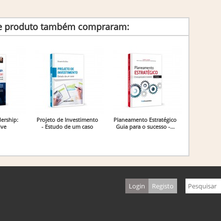
te produto também compraram:
dership:
Projeto de Investimento
Planeamento Estratégico
ive
- Estudo de um caso
Guia para o sucesso -...
Login
Registo