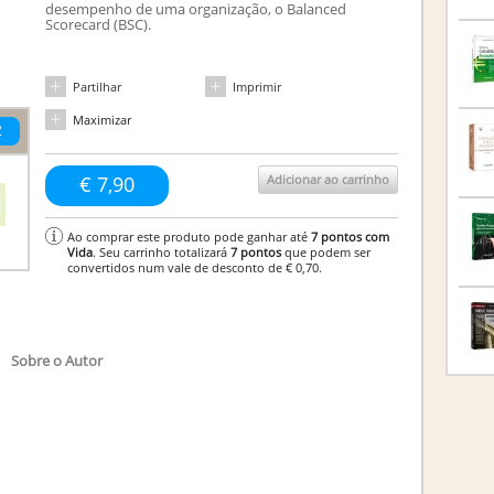
desempenho de uma organização, o Balanced
Scorecard (BSC).
Partilhar
Imprimir
Maximizar
2
€ 7,90
Adicionar ao carrinho
Ao comprar este produto pode ganhar até
7
pontos com
Vida
. Seu carrinho totalizará
7
pontos
que podem ser
convertidos num vale de desconto de
€ 0,70
.
Sobre o Autor