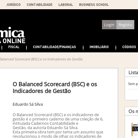
JURÍDICO
CONTABILIDADE
LABORAL
BUSINESS SCHOOL
Login
Registo
FISCAL
CONTABILIDADE/FINANÇAS
IMOBILIÁRIO
CÓDIGOS
Balanced Scorecard (BSC) e os Indicadores de Gestão
List
O Balanced Scorecard (BSC) e os
Sem p
Indicadores de Gestão
Eduardo Sá Silva
Os m
O Balanced Scorecard (BSC) e os indicadores de
gestão é o primeiro caderno de uma coleção de 6,
intitulada Cadernos Contabilidade e
Gestão, da autoria Eduardo Sá Silva.
Esta primeira obra tem por tema um assunto que
revolucionou o modo de olhar os indicadores de