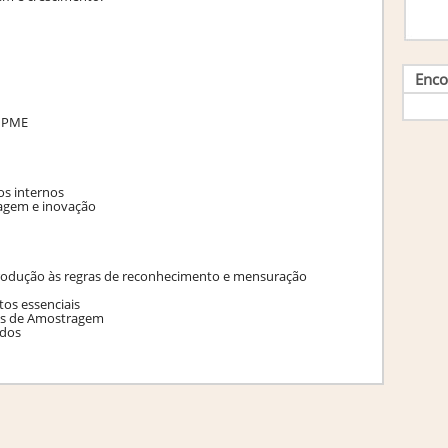
Enco
a PME
os internos
zagem e inovação
ntrodução às regras de reconhecimento e mensuração
os essenciais
ias de Amostragem
ados