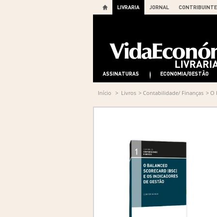
LIVRARIA
JORNAL
CONTRIBUINTE
ASSINATURAS
ECONOMIA/GESTÃO
Início
>
Livros
>
Contabilidade/ Finanças
>
O 