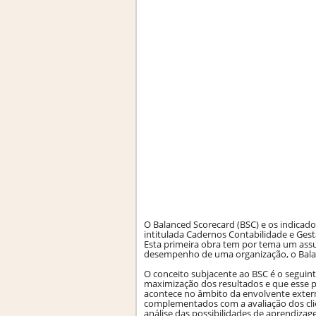
O Balanced Scorecard (BSC) e os indicado
intitulada Cadernos Contabilidade e Gest
Esta primeira obra tem por tema um ass
desempenho de uma organização, o Balan
O conceito subjacente ao BSC é o seguint
maximização dos resultados e que esse p
acontece no âmbito da envolvente extern
complementados com a avaliação dos clie
análise das possibilidades de aprendizag