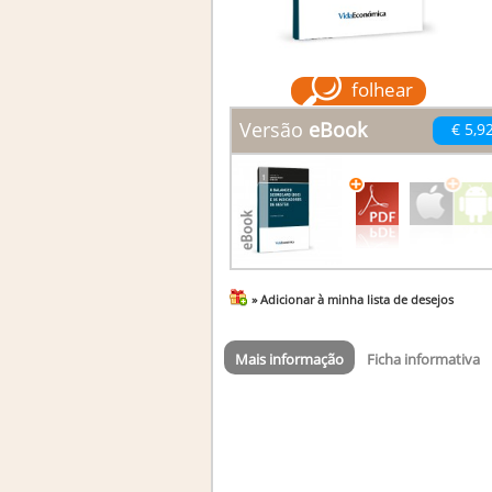
folhear
Versão
eBook
€ 5,9
» Adicionar à minha lista de desejos
Mais informação
Ficha informativa