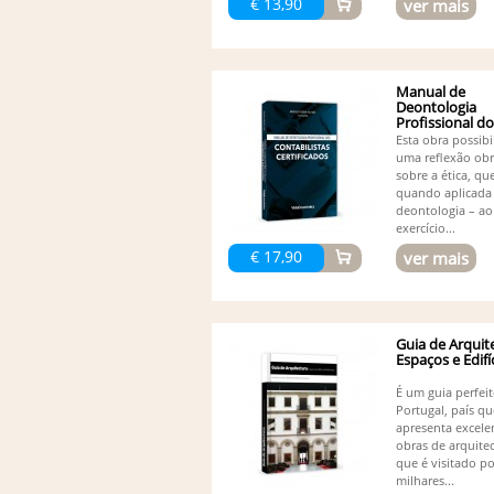
€ 13,90
ver mais
Manual de
Deontologia
Profissional d
Contabilistas...
Esta obra possibi
uma reflexão obr
sobre a ética, qu
quando aplicada
deontologia – ao
exercício...
€ 17,90
ver mais
Guia de Arquit
Espaços e Edifíc
É um guia perfei
Portugal, país qu
apresenta excele
obras de arquitec
que é visitado po
milhares...