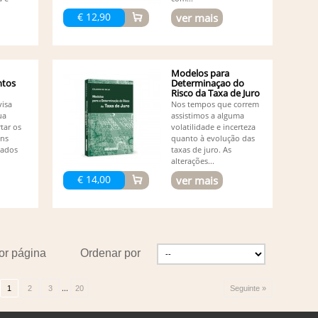
Ed
Ed
€ 12,90
ver mais
Ed
Adalm
Ed
Resen
Modelos para
Ed
tos
Determinaçao do
El
Risco da Taxa de Juro
El
visa
Nos tempos que correm
El
ua
assistimos a alguma
Fe
rtar os
volatilidade e incerteza
uns
quanto à evolução das
Fe
iados
taxas de juro. As
Fe
alterações...
Eduar
Fi
€ 14,00
ver mais
Fi
Fi
Fr
Redin
Fr
Amanc
or página
Ordenar por
Fr
Fr
Fu
...
1
2
3
20
Seguinte »
Gi
Gl