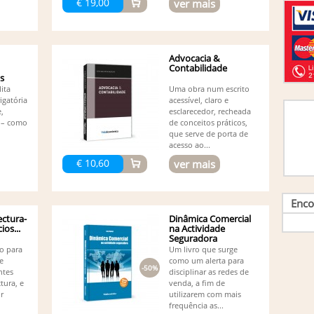
€ 19,00
ver mais
Br
Br
Ca
Ca
Advocacia &
Ca
Contabilidade
Ca
os
Cabar
lita
Uma obra num escrito
Ca
igatória
acessível, claro e
Ca
e,
esclarecedor, recheada
Ca
 – como
de conceitos práticos,
Miran
que serve de porta de
Ca
acesso ao...
Cl
€ 10,60
ver mais
Co
Afon
Co
Enco
Co
Ortega
ectura-
Dinâmica Comercial
ios...
na Actividade
Co
Seguradora
Pedro
to para
Um livro que surge
Co
e
como um alerta para
Co
-50%
ntes
disciplinar as redes de
Lilian
tura, e
venda, a fim de
Co
r
utilizarem com mais
Co
frequência as...
Barro