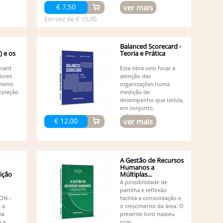
Co
€ 7,50
ver mais
Olivei
Em vez de € 15,00
Co
Co
(1)
Balanced Scorecard -
Cr
) e os
Teoria e Prática
´Ana 
Cr
ecard
Esta obra veio focar a
Da
dores
atenção das
Da
imeiro
organizações numa
De
coleção
medição de
(1)
desempenho que utiliza,
De
em conjunto,
indicadores...
Du
€ 12,00
ver mais
Novai
Du
Du
Ed
(1)
A Gestão de Recursos
Humanos a
Ed
dição
Múltiplas...
Ed
A possibilidade de
Ed
partilha e reflexão
Ed
ON –
facilita a consolidação e
Ed
 a
o crescimento da área. O
Ed
ma
presente livro nasceu
a e
com...