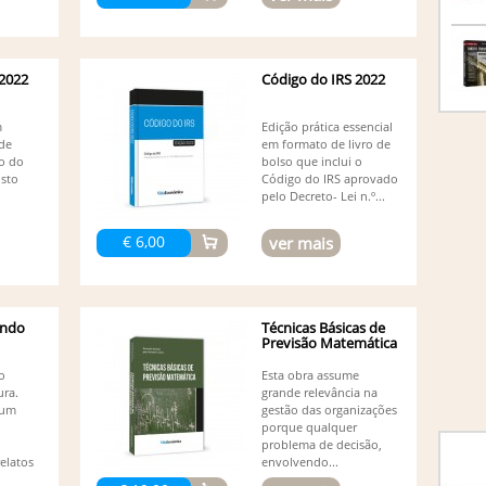
Pereir
An
An
Mota 
 2022
Código do IRS 2022
An
An
m
Edição prática essencial
An
 de
em formato de livro de
An
o do
bolso que inclui o
An
sto
Código do IRS aprovado
An
pelo Decreto- Lei n.º...
An
An
€ 6,00
ver mais
An
An
An
An
undo
Técnicas Básicas de
An
Previsão Matemática
Ar
Ar
o
Esta obra assume
(1)
ura.
grande relevância na
As
 um
gestão das organizações
Au
porque qualquer
Carva
problema de decisão,
AV
elatos
envolvendo...
(1)