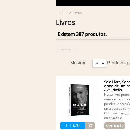
Início
>
Livros
Livros
Existem 387 produtos.
« Anterior
Mostrar
Produtos p
Seja Livre, Sen
dono de um ne
- 2ª Edição
Neste livro pret
demonstrar que 
possível e acessív
uma pessoa co
tornar-se livre, a
da criação e...
€ 13,70
ver mais