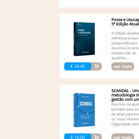
Posse e Usucap
5ª Edição Atua
5ª edição atuali
referência à mais
jurisprudência e
doutrina.Os tem
tratados são de
questões...
€ 34,40
ver mais
SCANDAL - Um
metodologia d
gestão com uma
Este livro irá aju
perceber para on
de olhar para evi
os “vírus” entrem
Organização sem 
€ 16,00
ver mais