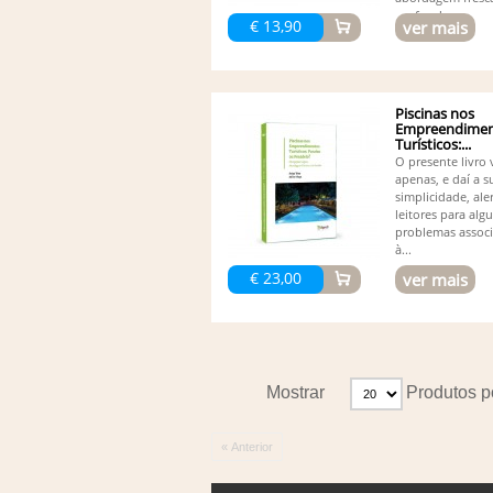
profunda...
€ 13,90
ver mais
Piscinas nos
Empreendimen
Turísticos:...
O presente livro 
apenas, e daí a s
simplicidade, ale
leitores para alg
problemas assoc
à...
€ 23,00
ver mais
Mostrar
Produtos p
« Anterior