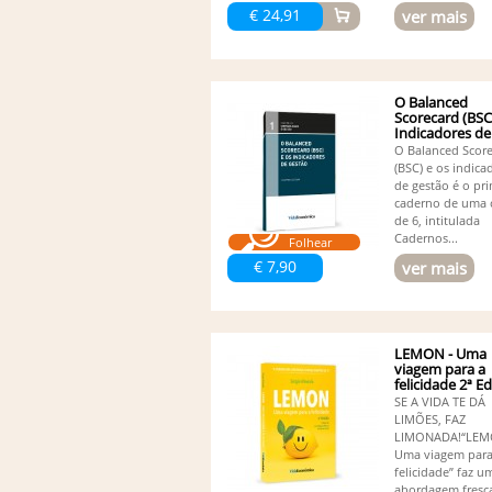
€ 24,91
ver mais
O Balanced
Scorecard (BSC
Indicadores de
Gestão
O Balanced Scor
(BSC) e os indica
de gestão é o pr
caderno de uma 
de 6, intitulada
Cadernos...
Folhear
€ 7,90
ver mais
LEMON - Uma
viagem para a
felicidade 2ª E
SE A VIDA TE DÁ
LIMÕES, FAZ
LIMONADA!“LEM
Uma viagem para
felicidade” faz u
abordagem fresc