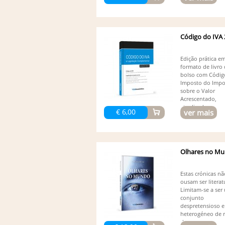
Código do IVA
Edição prática e
formato de livro
bolso com Códig
Imposto do Impo
sobre o Valor
Acrescentado,
atualizado...
€ 6,00
ver mais
Olhares no M
Estas crónicas nã
ousam ser literat
Limitam-se a ser
conjunto
despretensioso e
heterogéneo de r
de...