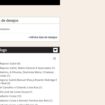
a de desejos
rodutos
» Minha lista de desejos
logo
 Raposo Subtil
(4)
 Raposo Subtil, Matos Esteves E Associados
(1)
Martins, A.Oliveira, Deolinda Meira, H.Salazar,
evedo
(1)
Raposo Subtil,Manuel Ilheu,J.Ricardo Nobrega E
e-Real
(2)
el Carvalho e Orlando Lima Rua
(1)
ílio José da Costa Sousa
(1)
alberto Costa
(12)
alberto Costa e Alcindo Ferreira dos Reis
(1)
alberto Costa e Vítor Ribeiro
(1)