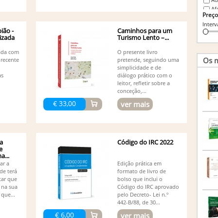
Af
Preço
Ag
Interv
Peres
ião -
Caminhos para um
Al
lizada
Turismo Lento –...
Ál
Al
zada com
O presente livro
(1)
Os m
 recente
pretende, seguindo uma
Ál
simplicidade e de
as
diálogo prático com o
Am
leitor, refletir sobre a
An
conceção,...
Marlen
An
€ 33,00
ver mais
An
An
An
An
a
Código do IRC 2022
Vivia
e
An
...
An
dar a
Edição prática em
de terá
formato de livro de
An
tar que
bolso que inclui o
An
 na sua
Código do IRC aprovado
An
que...
pelo Decreto- Lei n.º
An
442-B/88, de 30...
An
€ 6,00
ver mais
An