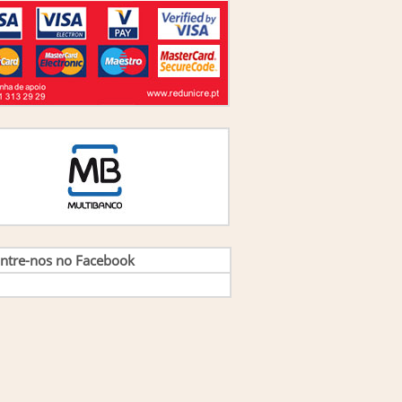
uno Marques
(1)
uno Mestre
(1)
rlos Alberto Santos
(1)
rlos Ferreira Gomes
(1)
rlos Lopez Navaza
(1)
rlos Lopez Navaza E Ma. Angeles Lopez
cos
(1)
rlos Navaza,Angel Soteras E Antonio Costa
(1)
rlos Pereira da Cruz
(1)
rlos Rodrigues,Antonio Oliveira E Nuno
da
(1)
tarina Bastos Neves
(1)
ara Sarmento e Sandra Ribeiro
(1)
ordenação de Rui Rosa Dias, Joana Carvalho
so
(1)
ordenação de vários
(1)
ntre-nos no Facebook
ordenação Lúcio Miguel Correia e Rosalía
 Pradill
(1)
ordenação Paula Peres, Anabela Mesquita,
 Pimenta
(1)
ordenação: Clara Sarmento
(2)
ordenação: Sónia Monteiro, Suzana Costa e
a Pereira
(1)
ordenadores - Rui Rosa Dias e Jorge Alas
(1)
ordenadores Nuno Cerejeira Namora e Nuno
so
(1)