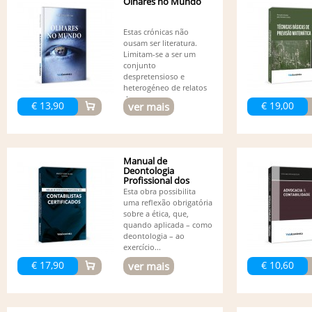
Olhares no Mundo
Estas crónicas não
ousam ser literatura.
Limitam-se a ser um
conjunto
despretensioso e
heterogéneo de relatos
de...
€ 13,90
€ 19,00
ver mais
Manual de
Deontologia
Profissional dos
Contabilistas...
Esta obra possibilita
uma reflexão obrigatória
sobre a ética, que,
quando aplicada – como
deontologia – ao
exercício...
€ 17,90
€ 10,60
ver mais