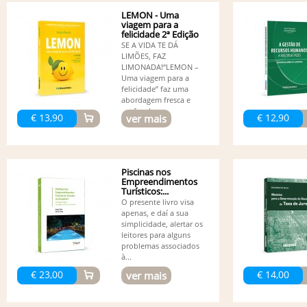
LEMON - Uma
viagem para a
felicidade 2ª Edição
SE A VIDA TE DÁ
LIMÕES, FAZ
LIMONADA!“LEMON –
Uma viagem para a
felicidade” faz uma
abordagem fresca e
profunda...
€ 13,90
€ 12,90
ver mais
Piscinas nos
Empreendimentos
Turísticos:...
O presente livro visa
apenas, e daí a sua
simplicidade, alertar os
leitores para alguns
problemas associados
à...
€ 23,00
€ 14,00
ver mais