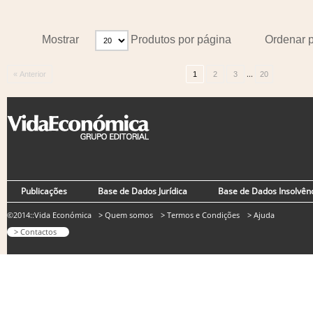
Mostrar
Produtos por página
Ordenar 
...
« Anterior
1
2
3
20
Publicações
Base de Dados Jurídica
Base de Dados Insolvên
©2014::Vida Económica
> Quem somos
> Termos e Condições
> Ajuda
> Contactos