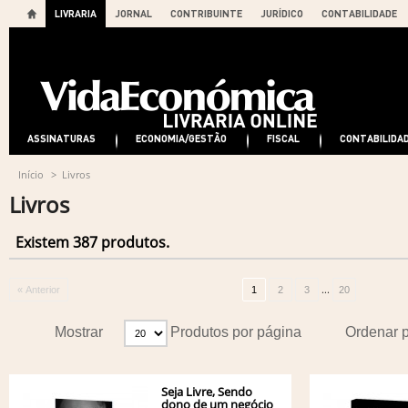
LIVRARIA
JORNAL
CONTRIBUINTE
JURÍDICO
CONTABILIDADE
ASSINATURAS
ECONOMIA/GESTÃO
FISCAL
CONTABILIDA
Início
>
Livros
Livros
Existem 387 produtos.
...
« Anterior
1
2
3
20
Mostrar
Produtos por página
Ordenar 
Seja Livre, Sendo
dono de um negócio