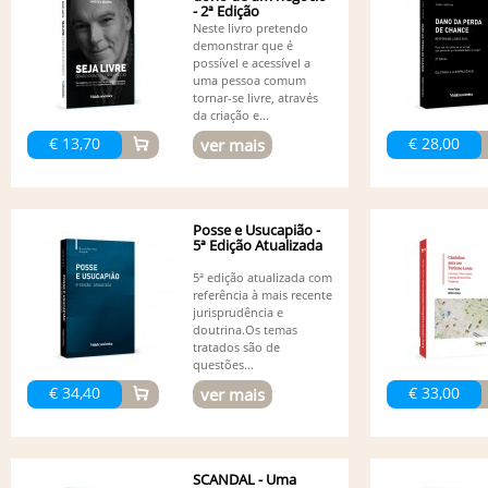
- 2ª Edição
Neste livro pretendo
demonstrar que é
possível e acessível a
uma pessoa comum
tornar-se livre, através
da criação e...
€ 13,70
€ 28,00
ver mais
Posse e Usucapião -
5ª Edição Atualizada
5ª edição atualizada com
referência à mais recente
jurisprudência e
doutrina.Os temas
tratados são de
questões...
€ 34,40
€ 33,00
ver mais
SCANDAL - Uma