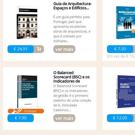
Guia de Arquitectura-
Espaços e Edifícios...
É um guia perfeito para
Portugal, país que
apresenta excelentes
obras de arquitectura, e
que é visitado por
milhares...
€ 24,91
€ 7,50
ver mais
Em vez de € 15,
O Balanced
Scorecard (BSC) e os
Indicadores de
Gestão
O Balanced Scorecard
(BSC) e os indicadores
de gestão é o primeiro
caderno de uma coleção
de 6, intitulada
Cadernos...
Folhear
€ 7,90
€ 12,00
ver mais