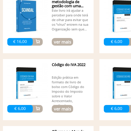
metodologia de
gestão com uma...
Este livro irá ajudar a
perceber para onde terá
de olhar para evitar que
os “vírus” entrem na sua
Organização sem que...
€ 16,00
€ 6,00
ver mais
Código do IVA 2022
Edição prática em
formato de livro de
bolso com Código do
Imposto do Imposto
sobre o Valor
Acrescentado,
atualizado...
€ 6,00
€ 6,00
ver mais