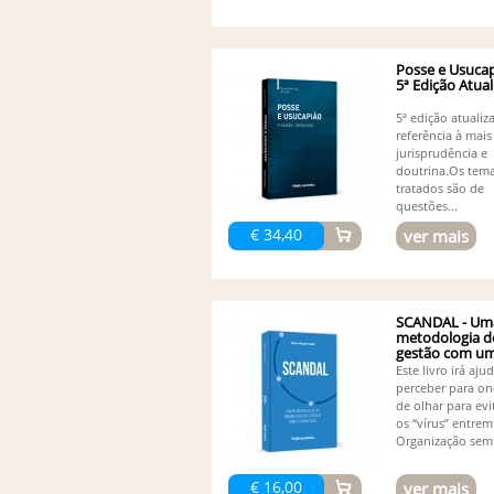
Posse e Usucap
5ª Edição Atua
5ª edição atuali
referência à mais
jurisprudência e
doutrina.Os tem
tratados são de
questões...
€ 34,40
ver mais
SCANDAL - Um
metodologia d
gestão com uma
Este livro irá aju
perceber para on
de olhar para evi
os “vírus” entrem
Organização sem 
€ 16,00
ver mais