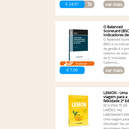
€ 24,91
ver mais
O Balanced
Scorecard (BSC
Indicadores de
Gestão
O Balanced Scor
(BSC) e os indica
de gestão é o pr
caderno de uma 
de 6, intitulada
Cadernos...
Folhear
€ 7,90
ver mais
LEMON - Uma
viagem para a
felicidade 2ª E
SE A VIDA TE DÁ
LIMÕES, FAZ
LIMONADA!“LEM
Uma viagem para
felicidade” faz u
abordagem fresc