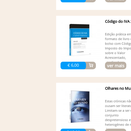
Código do IVA
Edição prática e
formato de livro
bolso com Códig
Imposto do Impo
sobre o Valor
Acrescentado,
atualizado...
€ 6,00
ver mais
Olhares no M
Estas crónicas nã
ousam ser literat
Limitam-se a ser
conjunto
despretensioso e
heterogéneo de r
de...