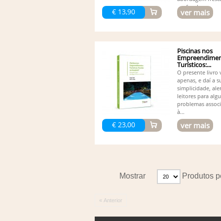
profunda...
€ 13,90
ver mais
Piscinas nos
Empreendimen
Turísticos:...
O presente livro 
apenas, e daí a s
simplicidade, ale
leitores para alg
problemas assoc
à...
€ 23,00
ver mais
Mostrar
Produtos p
« Anterior