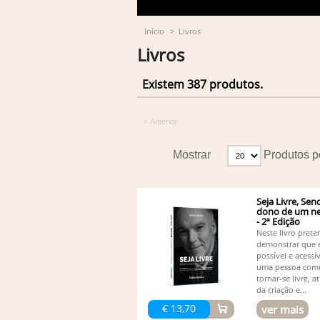
Início
>
Livros
Livros
Existem 387 produtos.
« Anterior
Mostrar
Produtos p
Seja Livre, Sen
dono de um ne
- 2ª Edição
Neste livro pret
demonstrar que 
possível e acessív
uma pessoa co
tornar-se livre, a
da criação e...
€ 13,70
ver mais