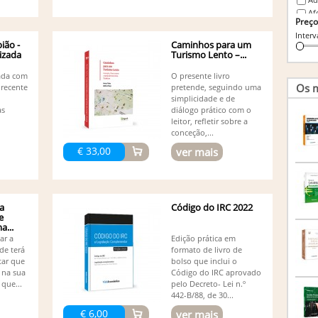
Af
Preço
Ag
Interv
Peres
ião -
Caminhos para um
Al
lizada
Turismo Lento –...
Ál
Al
zada com
O presente livro
(1)
Os m
 recente
pretende, seguindo uma
Ál
simplicidade e de
as
diálogo prático com o
Am
leitor, refletir sobre a
An
conceção,...
Marlen
An
€ 33,00
ver mais
An
An
An
An
a
Código do IRC 2022
Vivia
e
An
...
An
dar a
Edição prática em
de terá
formato de livro de
An
tar que
bolso que inclui o
An
 na sua
Código do IRC aprovado
An
que...
pelo Decreto- Lei n.º
An
442-B/88, de 30...
An
€ 6,00
ver mais
An