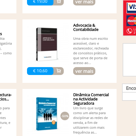
€ 19,00
ver mais
Br
Br
Ca
Ca
Advocacia &
Ca
Contabilidade
Ca
os
Cabar
lita
Uma obra num escrito
Ca
igatória
acessível, claro e
Ca
e,
esclarecedor, recheada
Ca
 – como
de conceitos práticos,
Miran
que serve de porta de
Ca
acesso ao...
Cl
€ 10,60
ver mais
Co
Afon
Co
Enco
Co
Ortega
ectura-
Dinâmica Comercial
ios...
na Actividade
Co
Seguradora
Pedro
to para
Um livro que surge
Co
e
como um alerta para
Co
-50%
ntes
disciplinar as redes de
Lilian
tura, e
venda, a fim de
Co
r
utilizarem com mais
Co
frequência as...
Barro