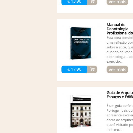
€ 13,90
ver mais
Manual de
Deontologia
Profissional d
Contabilistas...
Esta obra possibi
uma reflexão obr
sobre a ética, qu
quando aplicada
deontologia – ao
exercício...
€ 17,90
ver mais
Guia de Arquit
Espaços e Edifíc
É um guia perfei
Portugal, país qu
apresenta excele
obras de arquitec
que é visitado po
milhares...