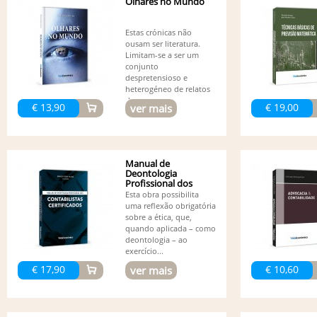
Olhares no Mundo
Estas crónicas não
ousam ser literatura.
Limitam-se a ser um
conjunto
despretensioso e
heterogéneo de relatos
de...
€ 13,90
€ 19,00
ver mais
Manual de
Deontologia
Profissional dos
Contabilistas...
Esta obra possibilita
uma reflexão obrigatória
sobre a ética, que,
quando aplicada – como
deontologia – ao
exercício...
€ 17,90
€ 10,60
ver mais