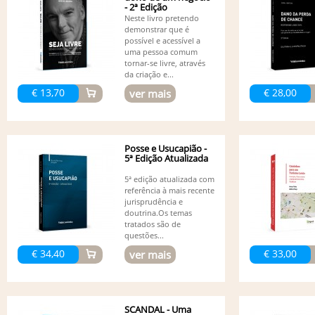
- 2ª Edição
Neste livro pretendo
demonstrar que é
possível e acessível a
uma pessoa comum
tornar-se livre, através
da criação e...
€ 13,70
€ 28,00
ver mais
Posse e Usucapião -
5ª Edição Atualizada
5ª edição atualizada com
referência à mais recente
jurisprudência e
doutrina.Os temas
tratados são de
questões...
€ 34,40
€ 33,00
ver mais
SCANDAL - Uma