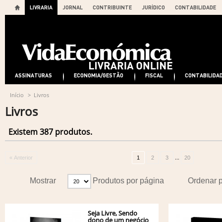
LIVRARIA
JORNAL
CONTRIBUINTE
JURÍDICO
CONTABILIDADE
ASSINATURAS
ECONOMIA/GESTÃO
FISCAL
CONTABILIDA
Início
>
Livros
Livros
Existem 387 produtos.
...
« Anterior
1
2
3
20
Mostrar
Produtos por página
Ordenar 
Seja Livre, Sendo
dono de um negócio