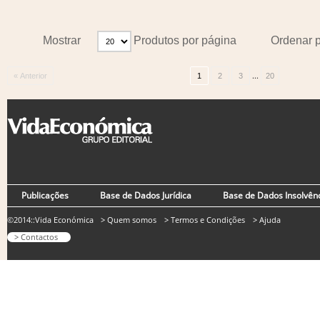
Mostrar
Produtos por página
Ordenar 
...
« Anterior
1
2
3
20
Publicações
Base de Dados Jurídica
Base de Dados Insolvên
©2014::Vida Económica
> Quem somos
> Termos e Condições
> Ajuda
> Contactos