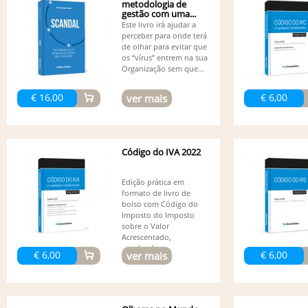
metodologia de
gestão com uma...
Este livro irá ajudar a
perceber para onde terá
de olhar para evitar que
os “vírus” entrem na sua
Organização sem que...
€ 16,00
€ 6,00
ver mais
Código do IVA 2022
Edição prática em
formato de livro de
bolso com Código do
Imposto do Imposto
sobre o Valor
Acrescentado,
atualizado...
€ 6,00
€ 6,00
ver mais