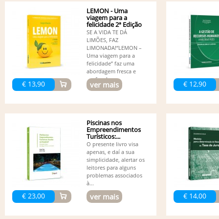
LEMON - Uma
viagem para a
felicidade 2ª Edição
SE A VIDA TE DÁ
LIMÕES, FAZ
LIMONADA!“LEMON –
Uma viagem para a
felicidade” faz uma
abordagem fresca e
profunda...
€ 13,90
€ 12,90
ver mais
Piscinas nos
Empreendimentos
Turísticos:...
O presente livro visa
apenas, e daí a sua
simplicidade, alertar os
leitores para alguns
problemas associados
à...
€ 23,00
€ 14,00
ver mais