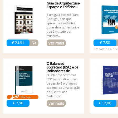
Guia de Arquitectura-
Espaços e Edifícios...
É um guia perfeito para
Portugal, país que
apresenta excelentes
obras de arquitectura, e
que é visitado por
milhares...
€ 24,91
€ 7,50
ver mais
Em vez de € 15,
O Balanced
Scorecard (BSC) e os
Indicadores de
Gestão
O Balanced Scorecard
(BSC) e os indicadores
de gestão é o primeiro
caderno de uma coleção
de 6, intitulada
Cadernos...
Folhear
€ 7,90
€ 12,00
ver mais