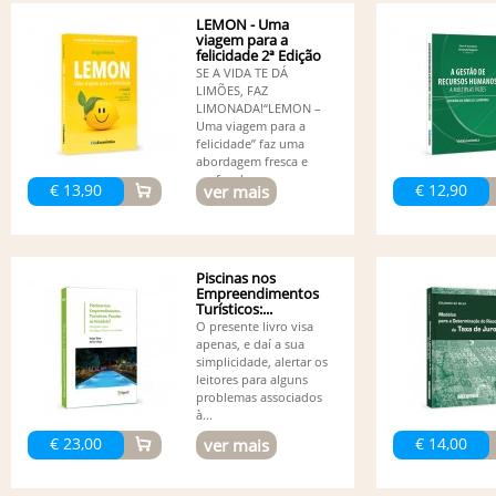
LEMON - Uma
viagem para a
felicidade 2ª Edição
SE A VIDA TE DÁ
LIMÕES, FAZ
LIMONADA!“LEMON –
Uma viagem para a
felicidade” faz uma
abordagem fresca e
profunda...
€ 13,90
€ 12,90
ver mais
Piscinas nos
Empreendimentos
Turísticos:...
O presente livro visa
apenas, e daí a sua
simplicidade, alertar os
leitores para alguns
problemas associados
à...
€ 23,00
€ 14,00
ver mais