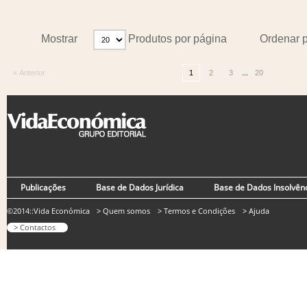
Mostrar
Produtos por página
Ordenar 
...
« Anterior
1
2
3
20
Publicações
Base de Dados Jurídica
Base de Dados Insolvên
©2014::Vida Económica
> Quem somos
> Termos e Condições
> Ajuda
> Contactos