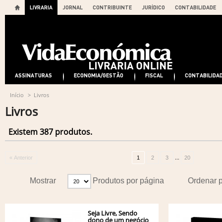
LIVRARIA
JORNAL
CONTRIBUINTE
JURÍDICO
CONTABILIDADE
ASSINATURAS
ECONOMIA/GESTÃO
FISCAL
CONTABILIDA
Início
>
Livros
Livros
Existem 387 produtos.
...
« Anterior
1
2
3
20
Mostrar
Produtos por página
Ordenar 
Seja Livre, Sendo
dono de um negócio