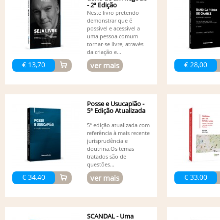
- 2ª Edição
Neste livro pretendo
demonstrar que é
possível e acessível a
uma pessoa comum
tornar-se livre, através
da criação e...
€ 13,70
€ 28,00
ver mais
Posse e Usucapião -
5ª Edição Atualizada
5ª edição atualizada com
referência à mais recente
jurisprudência e
doutrina.Os temas
tratados são de
questões...
€ 34,40
€ 33,00
ver mais
SCANDAL - Uma