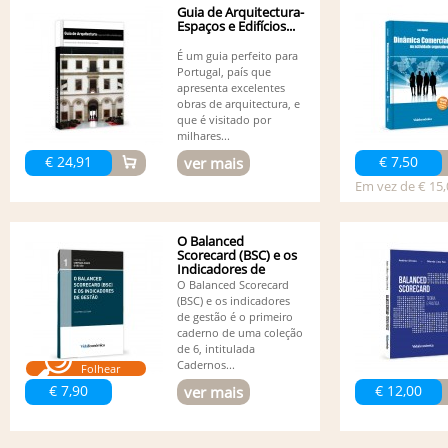
Guia de Arquitectura-
Espaços e Edifícios...
É um guia perfeito para
Portugal, país que
apresenta excelentes
obras de arquitectura, e
que é visitado por
milhares...
€ 24,91
€ 7,50
ver mais
Em vez de € 15,
O Balanced
Scorecard (BSC) e os
Indicadores de
Gestão
O Balanced Scorecard
(BSC) e os indicadores
de gestão é o primeiro
caderno de uma coleção
de 6, intitulada
Cadernos...
Folhear
€ 7,90
€ 12,00
ver mais