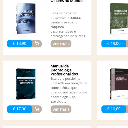
Olhares no Mundo
Estas crónicas não
ousam ser literatura.
Limitam-se a ser um
conjunto
despretensioso e
heterogéneo de relatos
de...
€ 13,90
€ 19,00
ver mais
Manual de
Deontologia
Profissional dos
Contabilistas...
Esta obra possibilita
uma reflexão obrigatória
sobre a ética, que,
quando aplicada – como
deontologia – ao
exercício...
€ 17,90
€ 10,60
ver mais