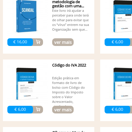
metodologia de
gestão com uma...
Este livro irá ajudar a
perceber para onde terá
de olhar para evitar que
os “vírus” entrem na sua
Organização sem que...
€ 16,00
€ 6,00
ver mais
Código do IVA 2022
Edição prática em
formato de livro de
bolso com Código do
Imposto do Imposto
sobre o Valor
Acrescentado,
atualizado...
€ 6,00
€ 6,00
ver mais