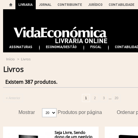
LIVRARIA
JORNAL
CONTRIBUINTE
JURÍDICO
CONTABILIDADE
ASSINATURAS
ECONOMIA/GESTÃO
FISCAL
CONTABILIDA
Início
>
Livros
Livros
Existem 387 produtos.
...
« Anterior
1
2
3
20
Mostrar
Produtos por página
Ordenar 
Seja Livre, Sendo
dono de um negócio