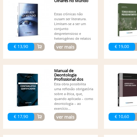
Olhares no Mundo
Estas crónicas não
ousam ser literatura.
Limitam-se a ser um
conjunto
despretensioso e
heterogéneo de relatos
de...
€ 13,90
€ 19,00
ver mais
Manual de
Deontologia
Profissional dos
Contabilistas...
Esta obra possibilita
uma reflexão obrigatória
sobre a ética, que,
quando aplicada – como
deontologia – ao
exercício...
€ 17,90
€ 10,60
ver mais