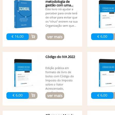
metodologia de
gestão com uma...
Este livro irá ajudar a
perceber para onde terá
de olhar para evitar que
os “vírus” entrem na sua
Organização sem que...
€ 16,00
€ 6,00
ver mais
Código do IVA 2022
Edição prática em
formato de livro de
bolso com Código do
Imposto do Imposto
sobre o Valor
Acrescentado,
atualizado...
€ 6,00
€ 6,00
ver mais