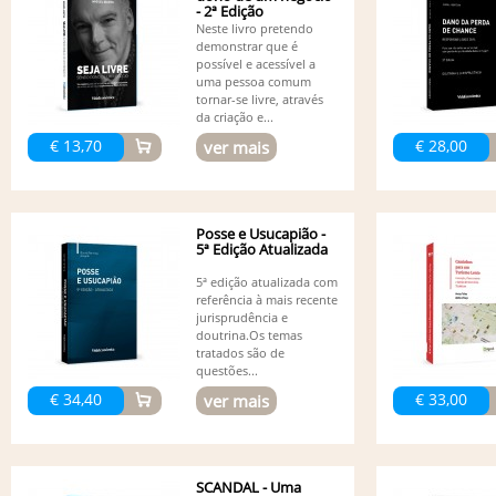
- 2ª Edição
Neste livro pretendo
demonstrar que é
possível e acessível a
uma pessoa comum
tornar-se livre, através
da criação e...
€ 13,70
€ 28,00
ver mais
Posse e Usucapião -
5ª Edição Atualizada
5ª edição atualizada com
referência à mais recente
jurisprudência e
doutrina.Os temas
tratados são de
questões...
€ 34,40
€ 33,00
ver mais
SCANDAL - Uma