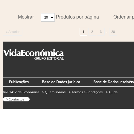
Mostrar
Produtos por página
Ordenar 
...
« Anterior
1
2
3
20
Publicações
Base de Dados Jurídica
Base de Dados Insolvên
©2014::Vida Económica
> Quem somos
> Termos e Condições
> Ajuda
> Contactos