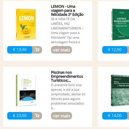
LEMON - Uma
viagem para a
felicidade 2ª Edição
SE A VIDA TE DÁ
LIMÕES, FAZ
LIMONADA!“LEMON –
Uma viagem para a
felicidade” faz uma
abordagem fresca e
profunda...
€ 13,90
€ 12,90
ver mais
Piscinas nos
Empreendimentos
Turísticos:...
O presente livro visa
apenas, e daí a sua
simplicidade, alertar os
leitores para alguns
problemas associados
à...
€ 23,00
€ 14,00
ver mais