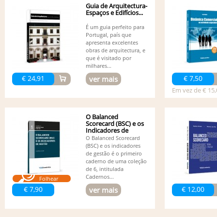
Guia de Arquitectura-
Espaços e Edifícios...
É um guia perfeito para
Portugal, país que
apresenta excelentes
obras de arquitectura, e
que é visitado por
milhares...
€ 24,91
€ 7,50
ver mais
Em vez de € 15,
O Balanced
Scorecard (BSC) e os
Indicadores de
Gestão
O Balanced Scorecard
(BSC) e os indicadores
de gestão é o primeiro
caderno de uma coleção
de 6, intitulada
Cadernos...
Folhear
€ 7,90
€ 12,00
ver mais