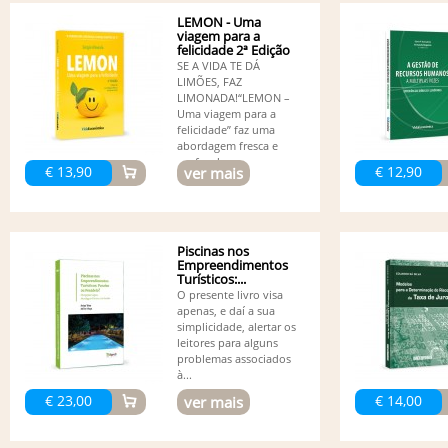
LEMON - Uma
viagem para a
felicidade 2ª Edição
SE A VIDA TE DÁ
LIMÕES, FAZ
LIMONADA!“LEMON –
Uma viagem para a
felicidade” faz uma
abordagem fresca e
profunda...
€ 13,90
€ 12,90
ver mais
Piscinas nos
Empreendimentos
Turísticos:...
O presente livro visa
apenas, e daí a sua
simplicidade, alertar os
leitores para alguns
problemas associados
à...
€ 23,00
€ 14,00
ver mais