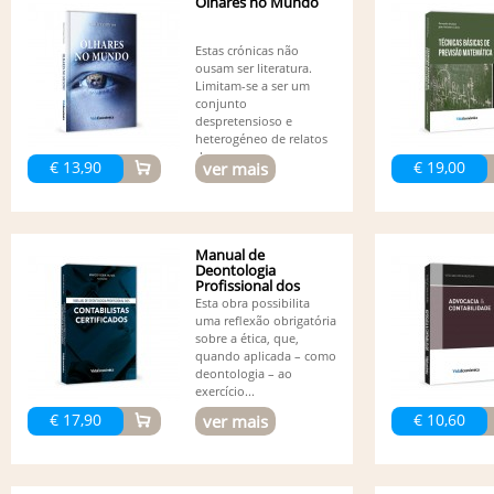
Olhares no Mundo
Estas crónicas não
ousam ser literatura.
Limitam-se a ser um
conjunto
despretensioso e
heterogéneo de relatos
de...
€ 13,90
€ 19,00
ver mais
Manual de
Deontologia
Profissional dos
Contabilistas...
Esta obra possibilita
uma reflexão obrigatória
sobre a ética, que,
quando aplicada – como
deontologia – ao
exercício...
€ 17,90
€ 10,60
ver mais