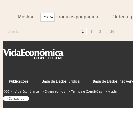
Mostrar
Produtos por página
Ordenar 
...
« Anterior
1
2
3
20
Publicações
Base de Dados Jurídica
Base de Dados Insolvên
©2014::Vida Económica
> Quem somos
> Termos e Condições
> Ajuda
> Contactos