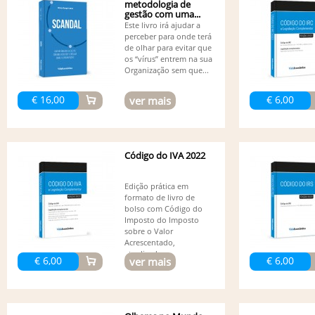
metodologia de
gestão com uma...
Este livro irá ajudar a
perceber para onde terá
de olhar para evitar que
os “vírus” entrem na sua
Organização sem que...
€ 16,00
€ 6,00
ver mais
Código do IVA 2022
Edição prática em
formato de livro de
bolso com Código do
Imposto do Imposto
sobre o Valor
Acrescentado,
atualizado...
€ 6,00
€ 6,00
ver mais