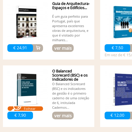
Guia de Arquitectura-
Espaços e Edifícios...
É um guia perfeito para
Portugal, país que
apresenta excelentes
obras de arquitectura, e
que é visitado por
milhares...
€ 24,91
€ 7,50
ver mais
Em vez de € 15,
O Balanced
Scorecard (BSC) e os
Indicadores de
Gestão
O Balanced Scorecard
(BSC) e os indicadores
de gestão é o primeiro
caderno de uma coleção
de 6, intitulada
Cadernos...
Folhear
€ 7,90
€ 12,00
ver mais