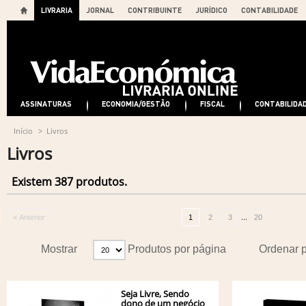
LIVRARIA
JORNAL
CONTRIBUINTE
JURÍDICO
CONTABILIDADE
ASSINATURAS
ECONOMIA/GESTÃO
FISCAL
CONTABILIDA
Início
>
Livros
Livros
Existem 387 produtos.
...
« Anterior
1
2
3
20
Mostrar
Produtos por página
Ordenar 
Seja Livre, Sendo
dono de um negócio