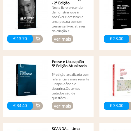
- 2ª Edição
Neste livro pretendo
demonstrar que é
possível e acessível a
uma pessoa comum
tornar-se livre, através
da criação e...
€ 13,70
€ 28,00
ver mais
Posse e Usucapião -
5ª Edição Atualizada
5ª edição atualizada com
referência à mais recente
jurisprudência e
doutrina.Os temas
tratados são de
questões...
€ 34,40
€ 33,00
ver mais
SCANDAL - Uma