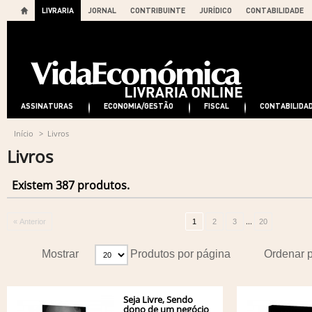
LIVRARIA
JORNAL
CONTRIBUINTE
JURÍDICO
CONTABILIDADE
ASSINATURAS
ECONOMIA/GESTÃO
FISCAL
CONTABILIDA
Início
>
Livros
Livros
Existem 387 produtos.
...
« Anterior
1
2
3
20
Mostrar
Produtos por página
Ordenar 
Seja Livre, Sendo
dono de um negócio