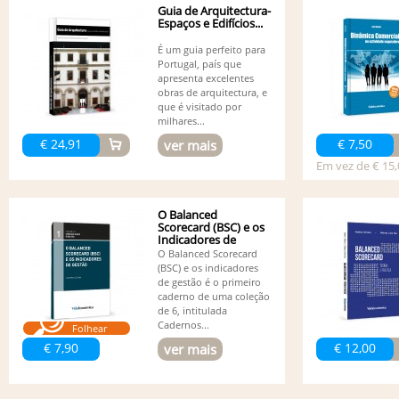
Guia de Arquitectura-
Espaços e Edifícios...
É um guia perfeito para
Portugal, país que
apresenta excelentes
obras de arquitectura, e
que é visitado por
milhares...
€ 24,91
€ 7,50
ver mais
Em vez de € 15,
O Balanced
Scorecard (BSC) e os
Indicadores de
Gestão
O Balanced Scorecard
(BSC) e os indicadores
de gestão é o primeiro
caderno de uma coleção
de 6, intitulada
Cadernos...
Folhear
€ 7,90
€ 12,00
ver mais