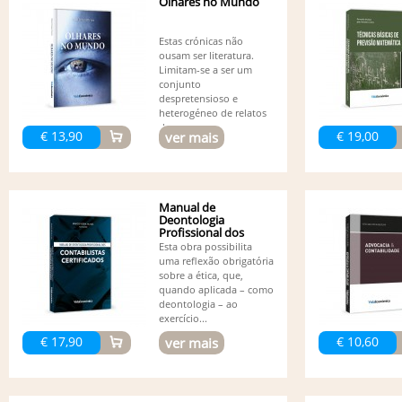
Olhares no Mundo
Estas crónicas não
ousam ser literatura.
Limitam-se a ser um
conjunto
despretensioso e
heterogéneo de relatos
de...
€ 13,90
€ 19,00
ver mais
Manual de
Deontologia
Profissional dos
Contabilistas...
Esta obra possibilita
uma reflexão obrigatória
sobre a ética, que,
quando aplicada – como
deontologia – ao
exercício...
€ 17,90
€ 10,60
ver mais