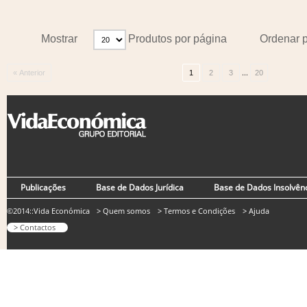
Mostrar
Produtos por página
Ordenar 
...
« Anterior
1
2
3
20
Publicações
Base de Dados Jurídica
Base de Dados Insolvên
©2014::Vida Económica
> Quem somos
> Termos e Condições
> Ajuda
> Contactos