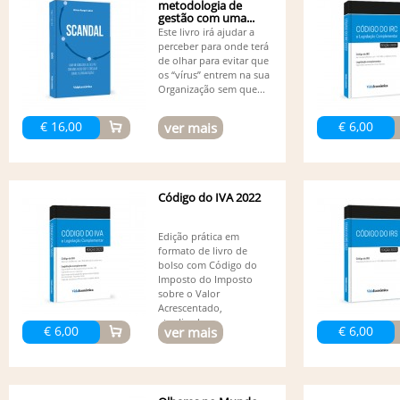
metodologia de
gestão com uma...
Este livro irá ajudar a
perceber para onde terá
de olhar para evitar que
os “vírus” entrem na sua
Organização sem que...
€ 16,00
€ 6,00
ver mais
Código do IVA 2022
Edição prática em
formato de livro de
bolso com Código do
Imposto do Imposto
sobre o Valor
Acrescentado,
atualizado...
€ 6,00
€ 6,00
ver mais