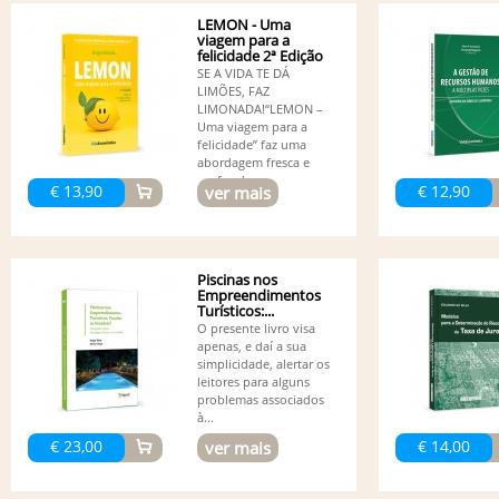
LEMON - Uma
viagem para a
felicidade 2ª Edição
SE A VIDA TE DÁ
LIMÕES, FAZ
LIMONADA!“LEMON –
Uma viagem para a
felicidade” faz uma
abordagem fresca e
profunda...
€ 13,90
€ 12,90
ver mais
Piscinas nos
Empreendimentos
Turísticos:...
O presente livro visa
apenas, e daí a sua
simplicidade, alertar os
leitores para alguns
problemas associados
à...
€ 23,00
€ 14,00
ver mais