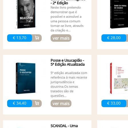
- 2ª Edição
Neste livro pretendo
demonstrar que é
possível e acessível a
uma pessoa comum
tornar-se livre, através
da criação e...
€ 13,70
€ 28,00
ver mais
Posse e Usucapião -
5ª Edição Atualizada
5ª edição atualizada com
referência à mais recente
jurisprudência e
doutrina.Os temas
tratados são de
questões...
€ 34,40
€ 33,00
ver mais
SCANDAL - Uma