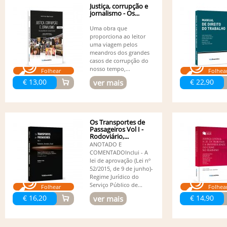
Justiça, corrupção e
jornalismo - Os...
Uma obra que
proporciona ao leitor
uma viagem pelos
meandros dos grandes
casos de corrupção do
nosso tempo,...
Folhear
Folhea
€ 13,00
€ 22,90
ver mais
Os Transportes de
Passageiros Vol I -
Rodoviário,...
ANOTADO E
COMENTADOInclui - A
lei de aprovação (Lei nº
52/2015, de 9 de junho)-
Regime Jurídico do
Serviço Público de...
Folhear
Folhea
€ 16,20
€ 14,90
ver mais