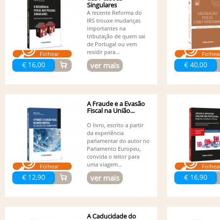
Singulares
A recente Reforma do
IRS trouxe mudanças
importantes na
tributação de quem sai
de Portugal ou vem
residir para...
Folhear
Folhea
€ 16,00
€ 40,00
ver mais
A Fraude e a Evasão
Fiscal na União...
O livro, escrito a partir
da experiência
parlamentar do autor no
Parlamento Europeu,
convida o leitor para
uma viagem...
Folhear
Folhea
€ 12,90
€ 16,90
ver mais
A Caducidade do