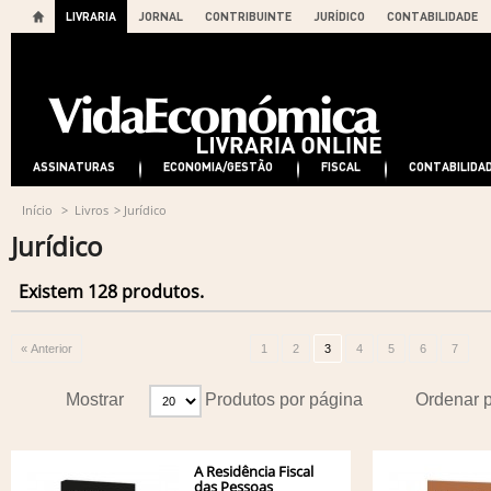
LIVRARIA
JORNAL
CONTRIBUINTE
JURÍDICO
CONTABILIDADE
ASSINATURAS
ECONOMIA/GESTÃO
FISCAL
CONTABILIDA
Início
>
Livros
>
Jurídico
Jurídico
Existem 128 produtos.
« Anterior
1
2
3
4
5
6
7
Mostrar
Produtos por página
Ordenar 
A Residência Fiscal
das Pessoas