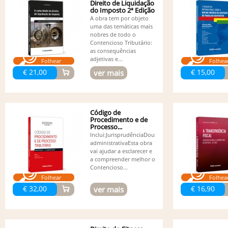
Direito de Liquidação
do Imposto 2ª Edição
A obra tem por objeto
uma das temáticas mais
nobres de todo o
Contencioso Tributário:
as consequências
adjetivas e...
Folhear
Folhea
€ 21,00
€ 15,00
ver mais
Código de
Procedimento e de
Processo...
Inclui:JurisprudênciaDoutrina
administrativaEsta obra
vai ajudar a esclarecer e
a compreender melhor o
Contencioso...
Folhear
Folhea
€ 32,00
€ 16,90
ver mais