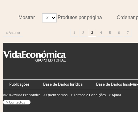
Mostrar
Produtos por página
Ordenar 
« Anterior
1
2
3
4
5
6
7
Publicações
Base de Dados Jurídica
Base de Dados Insolvên
©2014::Vida Económica
> Quem somos
> Termos e Condições
> Ajuda
> Contactos