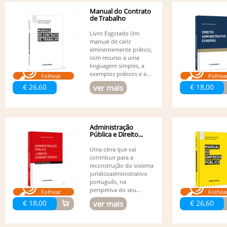
Manual do Contrato
de Trabalho
Livro Esgotado Um
manual de cariz
eminentemente prático,
com recurso a uma
linguagem simples, a
exemplos práticos e a...
Folhear
Folhea
€ 26,60
€ 18,00
ver mais
Administração
Pública e Direito...
Uma obra que vai
contribuir para a
reconstrução do sistema
jurídicoadministrativo
português, na
perspetiva do seu...
Folhear
Folhea
€ 18,00
€ 26,60
ver mais