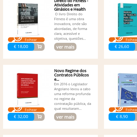
Direito do Fitness -
Atividades em
Ginásios e Health
Clubs
O livro Direito do
Fitness é uma obra
inovadora, onde são
abordadas, de forma
clara, acessível e
objetiva, questões...
Folhear
Folhea
€ 18,00
€ 26,60
ver mais
Novo Regime dos
Contratos Públicos
e...
Em 2016 o Legislador
Angolano levou a cabo
uma reforma profunda
no regime da
contratação pública, da
qual resultaram...
Folhear
Folhea
€ 32,00
€ 8,90
ver mais