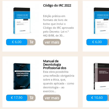
Código do IRC 2022
Edição prática em
formato de livro de
bolso que inclui o
Código do IRC aprovado
pelo Decreto- Lei n.º
442-B/88, de 30...
€ 6,00
€ 6,00
ver mais
Manual de
Deontologia
Profissional dos
Contabilistas...
Esta obra possibilita
uma reflexão obrigatória
sobre a ética, que,
quando aplicada – como
deontologia – ao
exercício...
€ 17,90
€ 10,60
ver mais