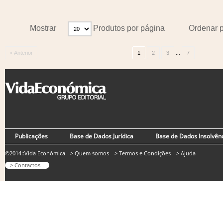
Mostrar
Produtos por página
Ordenar 
...
« Anterior
1
2
3
7
Publicações
Base de Dados Jurídica
Base de Dados Insolvên
©2014::Vida Económica
> Quem somos
> Termos e Condições
> Ajuda
> Contactos