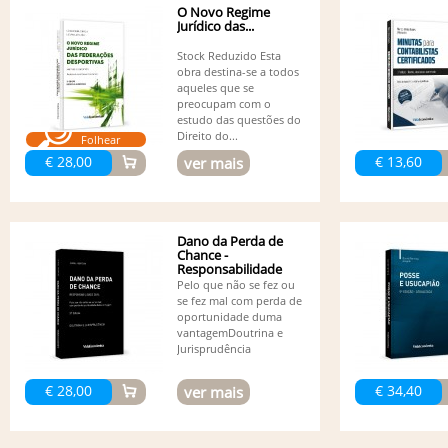
O Novo Regime
Jurídico das...
Stock Reduzido Esta
obra destina-se a todos
aqueles que se
preocupam com o
estudo das questões do
Direito do...
Folhear
€ 28,00
€ 13,60
ver mais
Dano da Perda de
Chance -
Responsabilidade
Civil - 3ª edição
Pelo que não se fez ou
se fez mal com perda de
oportunidade duma
vantagemDoutrina e
Jurisprudência
€ 28,00
€ 34,40
ver mais