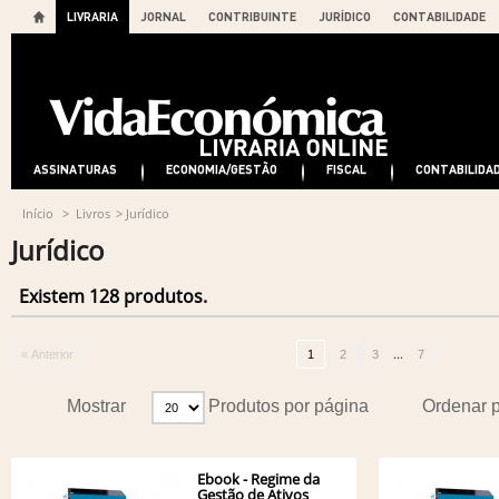
LIVRARIA
JORNAL
CONTRIBUINTE
JURÍDICO
CONTABILIDADE
ASSINATURAS
ECONOMIA/GESTÃO
FISCAL
CONTABILIDA
Início
>
Livros
>
Jurídico
Jurídico
Existem 128 produtos.
...
« Anterior
1
2
3
7
Mostrar
Produtos por página
Ordenar 
Ebook - Regime da
Gestão de Ativos