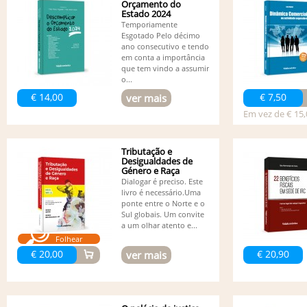
Orçamento do
Estado 2024
Temporiamente
Esgotado Pelo décimo
ano consecutivo e tendo
em conta a importância
que tem vindo a assumir
o...
€ 14,00
€ 7,50
ver mais
Em vez de € 15,
Tributação e
Desigualdades de
Género e Raça
Dialogar é preciso. Este
livro é necessário.Uma
ponte entre o Norte e o
Sul globais. Um convite
a um olhar atento e...
Folhear
€ 20,00
€ 20,90
ver mais