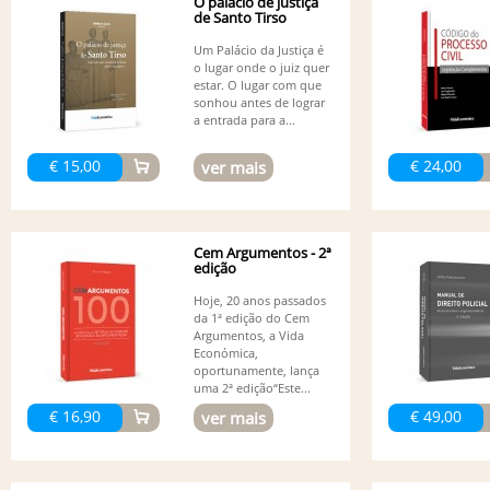
O palácio de justiça
de Santo Tirso
Um Palácio da Justiça é
o lugar onde o juiz quer
estar. O lugar com que
sonhou antes de lograr
a entrada para a...
€ 15,00
€ 24,00
ver mais
Cem Argumentos - 2ª
edição
Hoje, 20 anos passados
da 1ª edição do Cem
Argumentos, a Vida
Económica,
oportunamente, lança
uma 2ª edição“Este...
€ 16,90
€ 49,00
ver mais