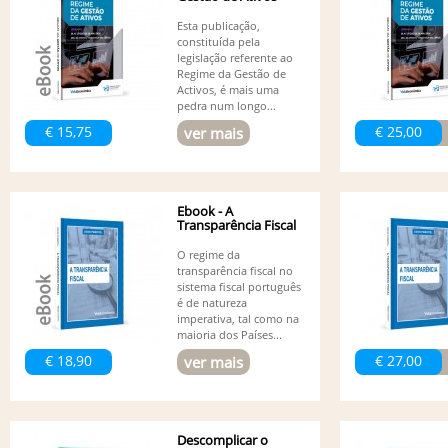
Esta publicação,
constituída pela
legislação referente ao
Regime da Gestão de
Activos, é mais uma
pedra num longo...
€ 15,75
€ 25,00
ver mais
Ebook - A
Transparência Fiscal
O regime da
transparência fiscal no
sistema fiscal português
é de natureza
imperativa, tal como na
maioria dos Países...
€ 18,90
€ 27,00
ver mais
Descomplicar o