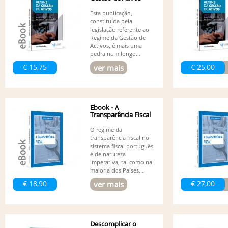
Esta publicação,
constituída pela
legislação referente ao
Regime da Gestão de
Activos, é mais uma
pedra num longo...
€ 15,75
€ 25,00
ver mais
Ebook - A
Transparência Fiscal
O regime da
transparência fiscal no
sistema fiscal português
é de natureza
imperativa, tal como na
maioria dos Países...
€ 18,90
€ 27,00
ver mais
Descomplicar o