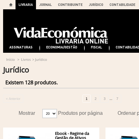
LIVRARIA
JORNAL
CONTRIBUINTE
JURÍDICO
CONTABILIDADE
ASSINATURAS
ECONOMIA/GESTÃO
FISCAL
CONTABILIDA
Início
>
Livros
>
Jurídico
Jurídico
Existem 128 produtos.
...
« Anterior
1
2
3
7
Mostrar
Produtos por página
Ordenar 
Ebook - Regime da
Gestão de Ativos