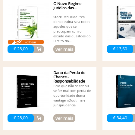
O Novo Regime
Jurídico das...
Stock Reduzido Esta
obra destina-se a todos
aqueles que se
preocupam com o
estudo das questões do
Direito do...
Folhear
€ 28,00
€ 13,60
ver mais
Dano da Perda de
Chance -
Responsabilidade
Civil - 3ª edição
Pelo que não se fez ou
se fez mal com perda de
oportunidade duma
vantagemDoutrina e
Jurisprudência
€ 28,00
€ 34,40
ver mais