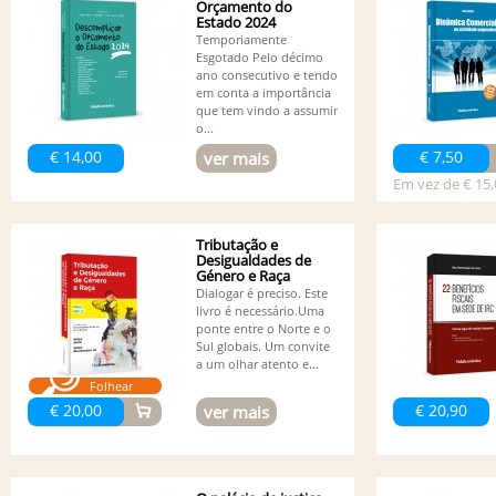
Orçamento do
Estado 2024
Temporiamente
Esgotado Pelo décimo
ano consecutivo e tendo
em conta a importância
que tem vindo a assumir
o...
€ 14,00
€ 7,50
ver mais
Em vez de € 15,
Tributação e
Desigualdades de
Género e Raça
Dialogar é preciso. Este
livro é necessário.Uma
ponte entre o Norte e o
Sul globais. Um convite
a um olhar atento e...
Folhear
€ 20,00
€ 20,90
ver mais