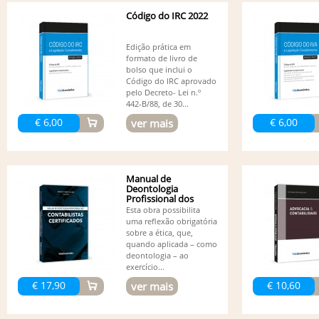
Código do IRC 2022
Edição prática em
formato de livro de
bolso que inclui o
Código do IRC aprovado
pelo Decreto- Lei n.º
442-B/88, de 30...
€ 6,00
€ 6,00
ver mais
Manual de
Deontologia
Profissional dos
Contabilistas...
Esta obra possibilita
uma reflexão obrigatória
sobre a ética, que,
quando aplicada – como
deontologia – ao
exercício...
€ 17,90
€ 10,60
ver mais