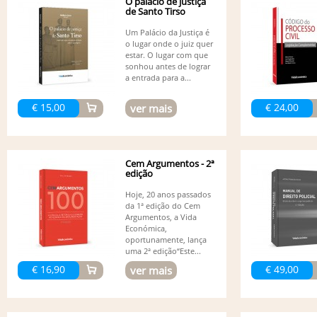
O palácio de justiça
de Santo Tirso
Um Palácio da Justiça é
o lugar onde o juiz quer
estar. O lugar com que
sonhou antes de lograr
a entrada para a...
€ 15,00
€ 24,00
ver mais
Cem Argumentos - 2ª
edição
Hoje, 20 anos passados
da 1ª edição do Cem
Argumentos, a Vida
Económica,
oportunamente, lança
uma 2ª edição“Este...
€ 16,90
€ 49,00
ver mais