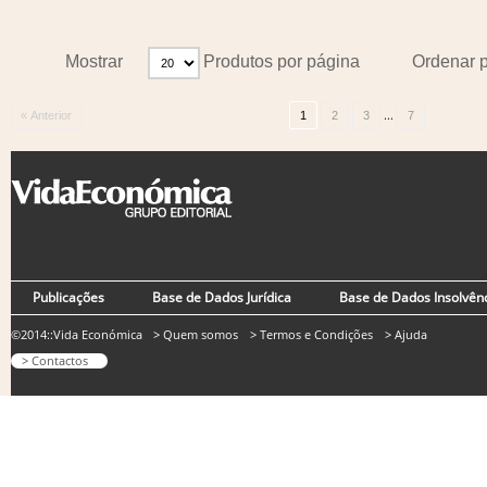
Mostrar
Produtos por página
Ordenar 
...
« Anterior
1
2
3
7
Publicações
Base de Dados Jurídica
Base de Dados Insolvên
©2014::Vida Económica
> Quem somos
> Termos e Condições
> Ajuda
> Contactos