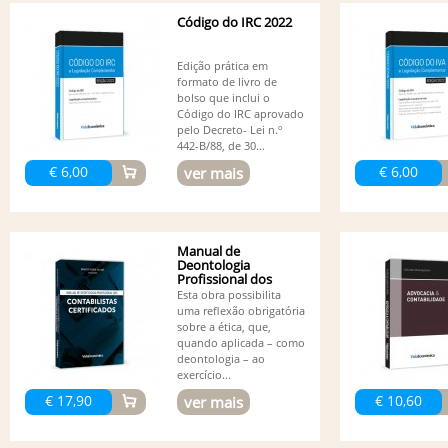
Código do IRC 2022
Edição prática em
formato de livro de
bolso que inclui o
Código do IRC aprovado
pelo Decreto- Lei n.º
442-B/88, de 30...
€ 6,00
€ 6,00
ver mais
Manual de
Deontologia
Profissional dos
Contabilistas...
Esta obra possibilita
uma reflexão obrigatória
sobre a ética, que,
quando aplicada – como
deontologia – ao
exercício...
€ 17,90
€ 10,60
ver mais