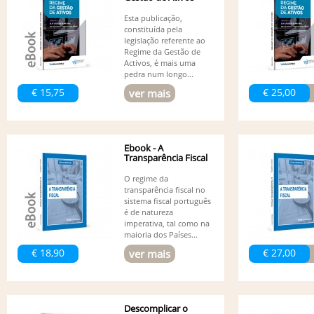
Esta publicação,
constituída pela
legislação referente ao
Regime da Gestão de
Activos, é mais uma
pedra num longo...
€ 15,75
€ 25,00
ver mais
Ebook - A
Transparência Fiscal
O regime da
transparência fiscal no
sistema fiscal português
é de natureza
imperativa, tal como na
maioria dos Países...
€ 18,90
€ 27,00
ver mais
Descomplicar o