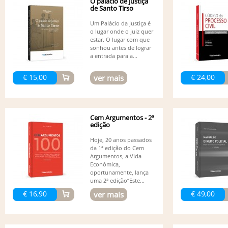
O palácio de justiça
de Santo Tirso
Um Palácio da Justiça é
o lugar onde o juiz quer
estar. O lugar com que
sonhou antes de lograr
a entrada para a...
€ 15,00
€ 24,00
ver mais
Cem Argumentos - 2ª
edição
Hoje, 20 anos passados
da 1ª edição do Cem
Argumentos, a Vida
Económica,
oportunamente, lança
uma 2ª edição“Este...
€ 16,90
€ 49,00
ver mais