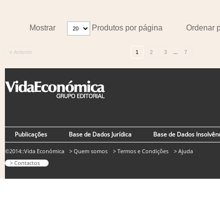
Mostrar
Produtos por página
Ordenar 
...
« Anterior
1
2
3
7
Publicações
Base de Dados Jurídica
Base de Dados Insolvên
©2014::Vida Económica
> Quem somos
> Termos e Condições
> Ajuda
> Contactos