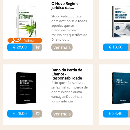
O Novo Regime
Jurídico das...
Stock Reduzido Esta
obra destina-se a todos
aqueles que se
preocupam com o
estudo das questões do
Direito do...
Folhear
€ 28,00
€ 13,60
ver mais
Dano da Perda de
Chance -
Responsabilidade
Civil - 3ª edição
Pelo que não se fez ou
se fez mal com perda de
oportunidade duma
vantagemDoutrina e
Jurisprudência
€ 28,00
€ 34,40
ver mais