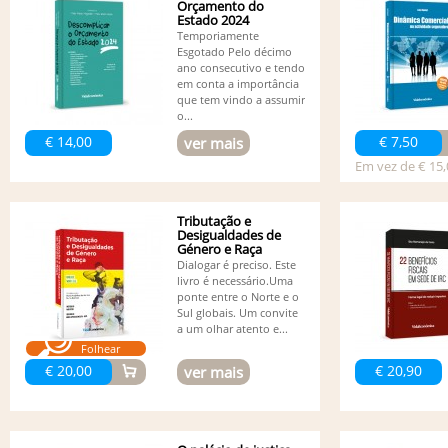
Orçamento do
Estado 2024
Temporiamente
Esgotado Pelo décimo
ano consecutivo e tendo
em conta a importância
que tem vindo a assumir
o...
€ 14,00
€ 7,50
ver mais
Em vez de € 15,
Tributação e
Desigualdades de
Género e Raça
Dialogar é preciso. Este
livro é necessário.Uma
ponte entre o Norte e o
Sul globais. Um convite
a um olhar atento e...
Folhear
€ 20,00
€ 20,90
ver mais