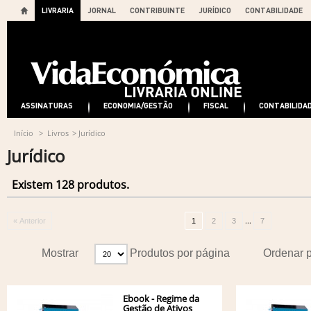
LIVRARIA
JORNAL
CONTRIBUINTE
JURÍDICO
CONTABILIDADE
ASSINATURAS
ECONOMIA/GESTÃO
FISCAL
CONTABILIDA
Início
>
Livros
>
Jurídico
Jurídico
Existem 128 produtos.
...
« Anterior
1
2
3
7
Mostrar
Produtos por página
Ordenar 
Ebook - Regime da
Gestão de Ativos