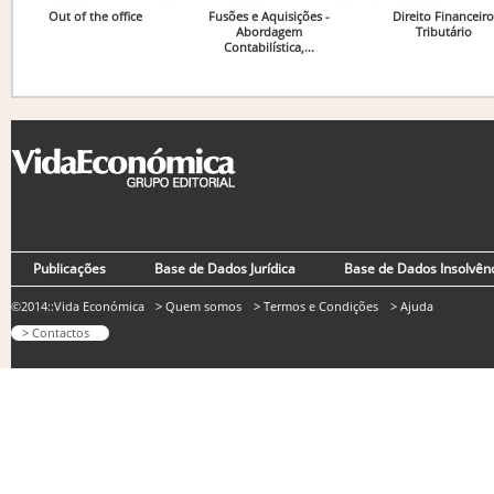
Out of the office
Fusões e Aquisições -
Direito Financeiro
Abordagem
Tributário
Contabilística,...
Publicações
Base de Dados Jurídica
Base de Dados Insolvên
©2014::Vida Económica
> Quem somos
> Termos e Condições
> Ajuda
> Contactos