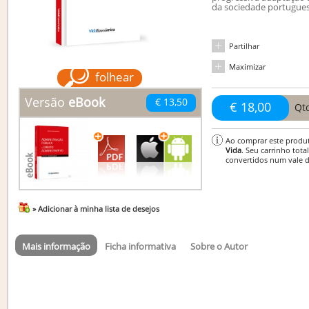
da sociedade portugues
Partilhar
Maximizar
folhear
Versão
eBook
€ 13,50
€ 18,00
Qt
Ao comprar este produ
Vida
. Seu carrinho tota
convertidos num vale 
» Adicionar à minha lista de desejos
Mais informação
Ficha informativa
Sobre o Autor