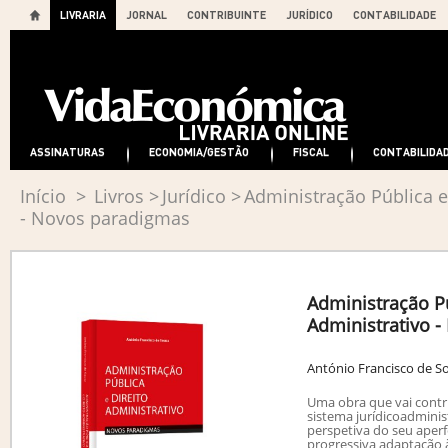
LIVRARIA
JORNAL
CONTRIBUINTE
JURÍDICO
CONTABILIDADE
ASSINATURAS
ECONOMIA/GESTÃO
FISCAL
CONTABILIDA
Início
>
Livros
>
Jurídico
>
Administração Pública e
- Novos paradigmas
Administração Pú
Administrativo 
António Francisco de S
Uma obra que vai contr
sistema jurídicoadminis
perspetiva do seu aper
progressiva adaptação 