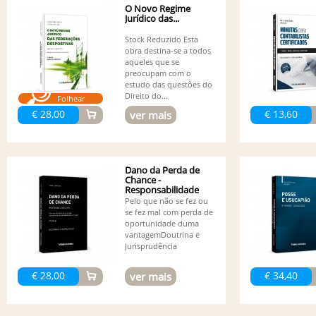
O Novo Regime
Jurídico das...
Stock Reduzido Esta
obra destina-se a todos
aqueles que se
preocupam com o
estudo das questões do
Direito do...
Folhear
€ 28,00
€ 13,60
ver mais
Dano da Perda de
Chance -
Responsabilidade
Civil - 3ª edição
Pelo que não se fez ou
se fez mal com perda de
oportunidade duma
vantagemDoutrina e
Jurisprudência
€ 28,00
€ 34,40
ver mais