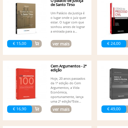
O palácio de justiça
de Santo Tirso
Um Palácio da Justiça é
o lugar onde o juiz quer
estar. O lugar com que
sonhou antes de lograr
a entrada para a...
€ 15,00
€ 24,00
ver mais
Cem Argumentos - 2ª
edição
Hoje, 20 anos passados
da 1ª edição do Cem
Argumentos, a Vida
Económica,
oportunamente, lança
uma 2ª edição“Este...
€ 16,90
€ 49,00
ver mais