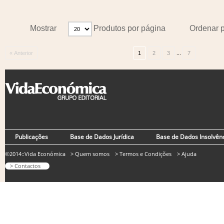
Mostrar
Produtos por página
Ordenar 
...
« Anterior
1
2
3
7
Publicações
Base de Dados Jurídica
Base de Dados Insolvên
©2014::Vida Económica
> Quem somos
> Termos e Condições
> Ajuda
> Contactos