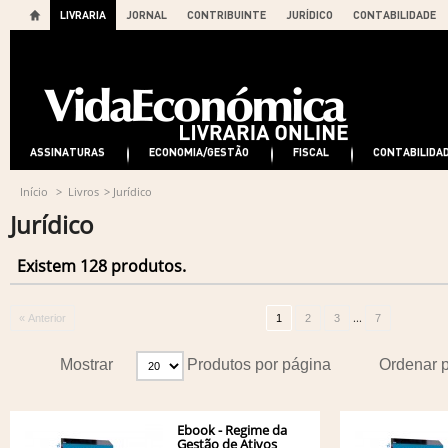
LIVRARIA
JORNAL
CONTRIBUINTE
JURÍDICO
CONTABILIDADE
ASSINATURAS
ECONOMIA/GESTÃO
FISCAL
CONTABILIDA
Início
>
Livros
>
Jurídico
Jurídico
Existem 128 produtos.
...
« Anterior
1
2
3
7
Mostrar
Produtos por página
Ordenar 
Ebook - Regime da
Gestão de Ativos