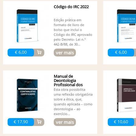
Código do IRC 2022
Edição prática em
formato de livro de
bolso que inclui o
Código do IRC aprovado
pelo Decreto- Lei n.º
442-B/88, de 30...
€ 6,00
€ 6,00
ver mais
Manual de
Deontologia
Profissional dos
Contabilistas...
Esta obra possibilita
uma reflexão obrigatória
sobre a ética, que,
quando aplicada – como
deontologia – ao
exercício...
€ 17,90
€ 10,60
ver mais