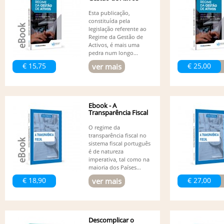
Esta publicação,
constituída pela
legislação referente ao
Regime da Gestão de
Activos, é mais uma
pedra num longo...
€ 15,75
€ 25,00
ver mais
Ebook - A
Transparência Fiscal
O regime da
transparência fiscal no
sistema fiscal português
é de natureza
imperativa, tal como na
maioria dos Países...
€ 18,90
€ 27,00
ver mais
Descomplicar o