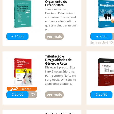
Orçamento do
Estado 2024
Temporiamente
Esgotado Pelo décimo
ano consecutivo e tendo
em conta a importância
que tem vindo a assumir
o...
€ 14,00
€ 7,50
ver mais
Em vez de € 15,
Tributação e
Desigualdades de
Género e Raça
Dialogar é preciso. Este
livro é necessário.Uma
ponte entre o Norte e o
Sul globais. Um convite
a um olhar atento e...
Folhear
€ 20,00
€ 20,90
ver mais