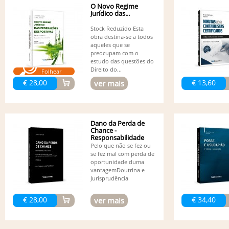
O Novo Regime
Jurídico das...
Stock Reduzido Esta
obra destina-se a todos
aqueles que se
preocupam com o
estudo das questões do
Direito do...
Folhear
€ 28,00
€ 13,60
ver mais
Dano da Perda de
Chance -
Responsabilidade
Civil - 3ª edição
Pelo que não se fez ou
se fez mal com perda de
oportunidade duma
vantagemDoutrina e
Jurisprudência
€ 28,00
€ 34,40
ver mais