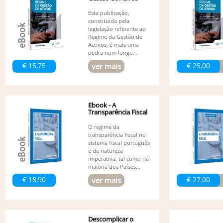
Esta publicação,
constituída pela
legislação referente ao
Regime da Gestão de
Activos, é mais uma
pedra num longo...
€ 15,75
€ 25,00
ver mais
Ebook - A
Transparência Fiscal
O regime da
transparência fiscal no
sistema fiscal português
é de natureza
imperativa, tal como na
maioria dos Países...
€ 18,90
€ 27,00
ver mais
Descomplicar o