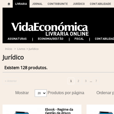
LIVRARIA
JORNAL
CONTRIBUINTE
JURÍDICO
CONTABILIDADE
ASSINATURAS
ECONOMIA/GESTÃO
FISCAL
CONTABILIDA
Início
>
Livros
>
Jurídico
Jurídico
Existem 128 produtos.
...
« Anterior
1
2
3
7
Mostrar
Produtos por página
Ordenar 
Ebook - Regime da
Gestão de Ativos