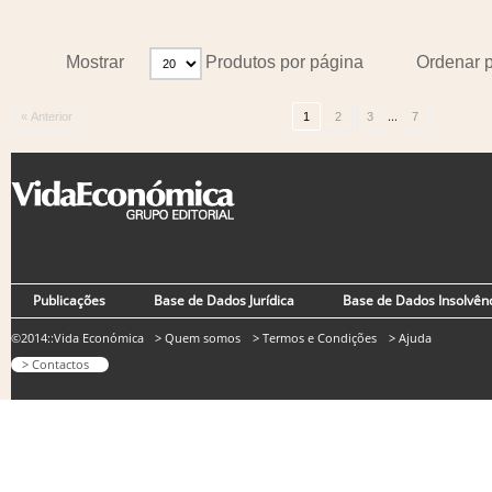
Mostrar
Produtos por página
Ordenar 
...
« Anterior
1
2
3
7
Publicações
Base de Dados Jurídica
Base de Dados Insolvên
©2014::Vida Económica
> Quem somos
> Termos e Condições
> Ajuda
> Contactos