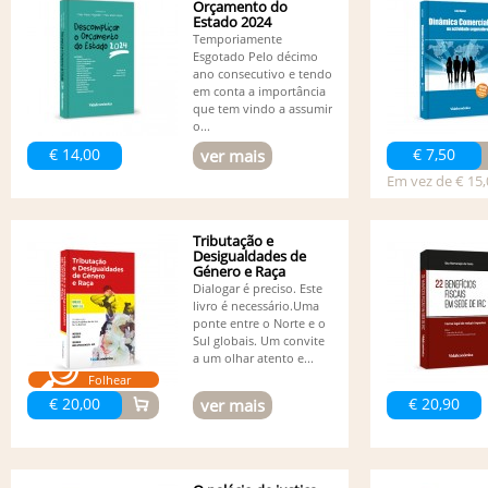
Orçamento do
Estado 2024
Temporiamente
Esgotado Pelo décimo
ano consecutivo e tendo
em conta a importância
que tem vindo a assumir
o...
€ 14,00
€ 7,50
ver mais
Em vez de € 15,
Tributação e
Desigualdades de
Género e Raça
Dialogar é preciso. Este
livro é necessário.Uma
ponte entre o Norte e o
Sul globais. Um convite
a um olhar atento e...
Folhear
€ 20,00
€ 20,90
ver mais