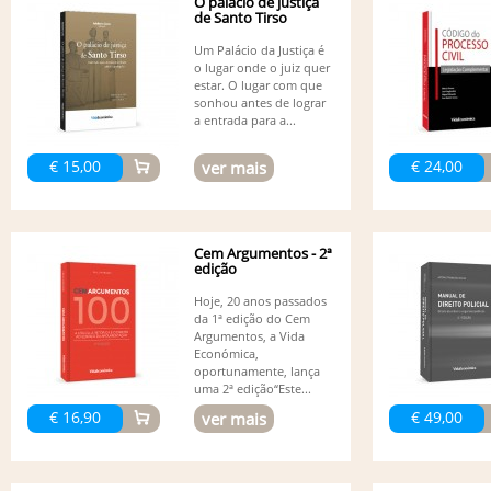
O palácio de justiça
de Santo Tirso
Um Palácio da Justiça é
o lugar onde o juiz quer
estar. O lugar com que
sonhou antes de lograr
a entrada para a...
€ 15,00
€ 24,00
ver mais
Cem Argumentos - 2ª
edição
Hoje, 20 anos passados
da 1ª edição do Cem
Argumentos, a Vida
Económica,
oportunamente, lança
uma 2ª edição“Este...
€ 16,90
€ 49,00
ver mais