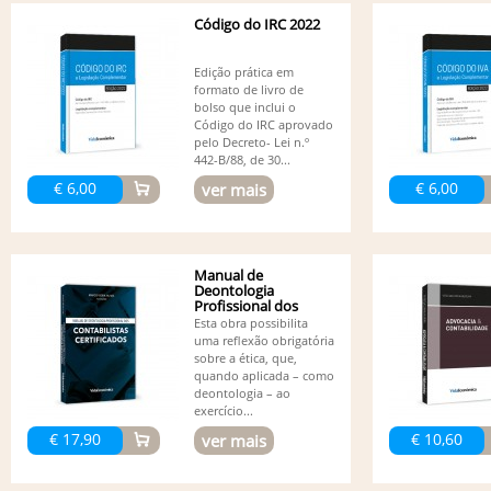
Código do IRC 2022
Edição prática em
formato de livro de
bolso que inclui o
Código do IRC aprovado
pelo Decreto- Lei n.º
442-B/88, de 30...
€ 6,00
€ 6,00
ver mais
Manual de
Deontologia
Profissional dos
Contabilistas...
Esta obra possibilita
uma reflexão obrigatória
sobre a ética, que,
quando aplicada – como
deontologia – ao
exercício...
€ 17,90
€ 10,60
ver mais