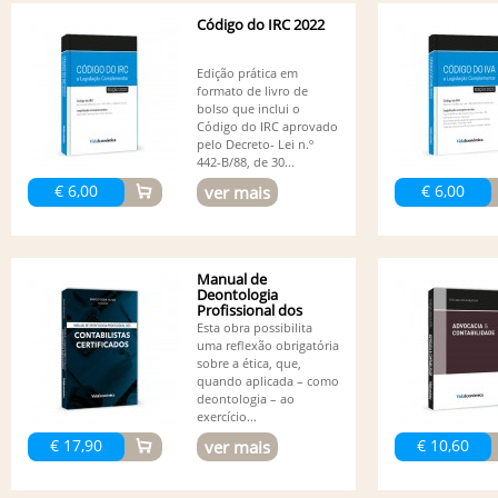
Código do IRC 2022
Edição prática em
formato de livro de
bolso que inclui o
Código do IRC aprovado
pelo Decreto- Lei n.º
442-B/88, de 30...
€ 6,00
€ 6,00
ver mais
Manual de
Deontologia
Profissional dos
Contabilistas...
Esta obra possibilita
uma reflexão obrigatória
sobre a ética, que,
quando aplicada – como
deontologia – ao
exercício...
€ 17,90
€ 10,60
ver mais