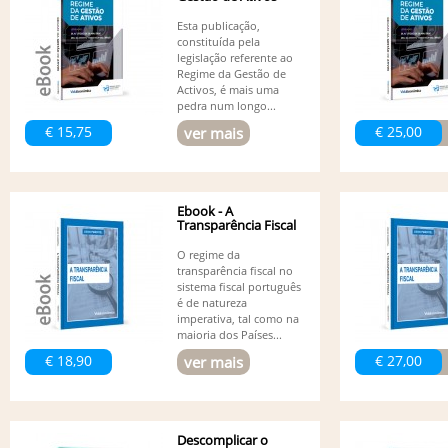
Esta publicação,
constituída pela
legislação referente ao
Regime da Gestão de
Activos, é mais uma
pedra num longo...
€ 15,75
€ 25,00
ver mais
Ebook - A
Transparência Fiscal
O regime da
transparência fiscal no
sistema fiscal português
é de natureza
imperativa, tal como na
maioria dos Países...
€ 18,90
€ 27,00
ver mais
Descomplicar o