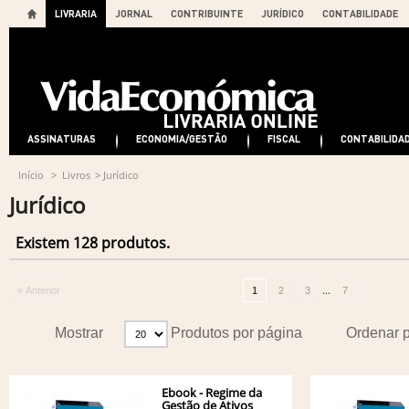
LIVRARIA
JORNAL
CONTRIBUINTE
JURÍDICO
CONTABILIDADE
ASSINATURAS
ECONOMIA/GESTÃO
FISCAL
CONTABILIDA
Início
>
Livros
>
Jurídico
Jurídico
Existem 128 produtos.
...
« Anterior
1
2
3
7
Mostrar
Produtos por página
Ordenar 
Ebook - Regime da
Gestão de Ativos