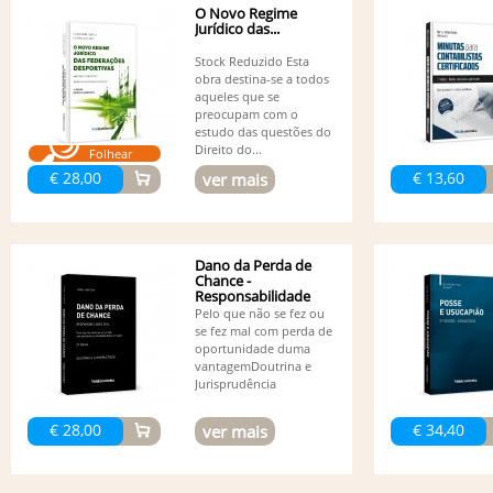
O Novo Regime
Jurídico das...
Stock Reduzido Esta
obra destina-se a todos
aqueles que se
preocupam com o
estudo das questões do
Direito do...
Folhear
€ 28,00
€ 13,60
ver mais
Dano da Perda de
Chance -
Responsabilidade
Civil - 3ª edição
Pelo que não se fez ou
se fez mal com perda de
oportunidade duma
vantagemDoutrina e
Jurisprudência
€ 28,00
€ 34,40
ver mais