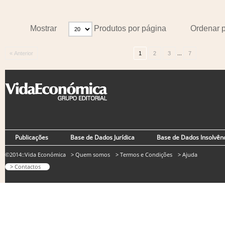
Mostrar
Produtos por página
Ordenar 
...
« Anterior
1
2
3
7
Publicações
Base de Dados Jurídica
Base de Dados Insolvên
©2014::Vida Económica
> Quem somos
> Termos e Condições
> Ajuda
> Contactos