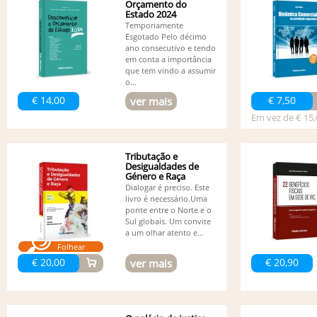
Orçamento do
Estado 2024
Temporiamente
Esgotado Pelo décimo
ano consecutivo e tendo
em conta a importância
que tem vindo a assumir
o...
€ 14,00
€ 7,50
ver mais
Em vez de € 15,
Tributação e
Desigualdades de
Género e Raça
Dialogar é preciso. Este
livro é necessário.Uma
ponte entre o Norte e o
Sul globais. Um convite
a um olhar atento e...
Folhear
€ 20,00
€ 20,90
ver mais