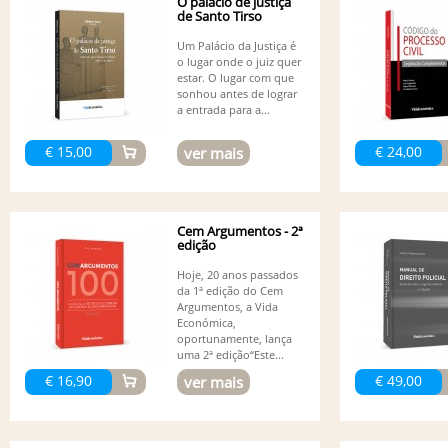
O palácio de justiça
de Santo Tirso
Um Palácio da Justiça é
o lugar onde o juiz quer
estar. O lugar com que
sonhou antes de lograr
a entrada para a...
€ 15,00
€ 24,00
ver mais
Cem Argumentos - 2ª
edição
Hoje, 20 anos passados
da 1ª edição do Cem
Argumentos, a Vida
Económica,
oportunamente, lança
uma 2ª edição“Este...
€ 16,90
€ 49,00
ver mais