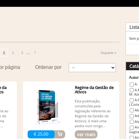
List
Sem p
...
1
2
3
7
Seguinte »
Catá
or página
Ordenar por
Autor
A.
e da
Regime da Gestão de
A.
os
Ativos
M. Az
A.
Esta publicação,
J.Cort
constituída pela
Ab
nte ao
legislação referente ao
Ad
o de
Regime da Gestão de
uma
Activos, é mais uma
Al
..
pedra num longo...
An
Gaglia
€ 25,00
ver mais
An