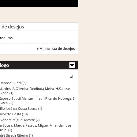
a de desejos
rodutos
» Minha lista de desejos
logo
 Raposo Subtil
(3)
Martins, A.Oliveira, Deolinda Meira, H.Salazar,
evedo
(1)
Raposo Subtil,Manuel Ilheu,J.Ricardo Nobrega E
e-Real
(2)
ílio José da Costa Sousa
(1)
alberto Costa
(10)
exandre Miguel Mestre
(2)
a Sousa, Márcia Passos, Miguel Miranda, José
rdini
(1)
dré Strech Ribeiro
(1)