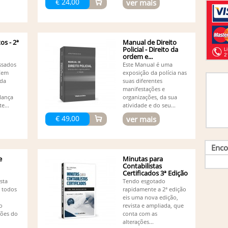
€ 24,00
ver mais
Lu
M.
Ma
José 
s - 2ª
Manual de Direito
Ma
Policial - Direito da
Ma
ordem e...
Ma
ssados
Este Manual é uma
Gomes
 Cem
exposição da polícia nas
Mi
ida
suas diferentes
Mi
manifestações e
Europ
lança
organizações, da sua
Na
e...
atividade e do seu...
Nu
€ 49,00
ver mais
Pa
Pa
Pa
Enco
Pa
e
Minutas para
Pi
Contabilistas
Vieira
Certificados 3ª Edição
Ri
sta
Tendo esgotado
Ro
a todos
rapidamente a 2ª edição
Briga
eis uma nova edição,
Ro
o
revista e ampliada, que
Almei
tões do
conta com as
RS
alterações...