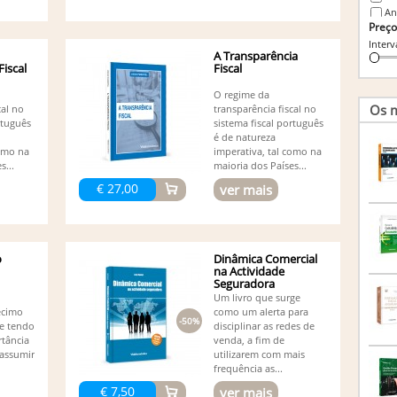
An
Preço
An
Interv
An
A Transparência
An
Fiscal
Fiscal
Mota 
An
O regime da
An
Os m
cal no
transparência fiscal no
An
rtuguês
sistema fiscal português
é de natureza
An
como na
imperativa, tal como na
An
s...
maioria dos Países...
An
€ 27,00
ver mais
Br
Ca
Miran
Ca
Co
o
Dinâmica Comercial
Ortega
na Actividade
Co
Seguradora
Barro
Um livro que surge
Co
écimo
como um alerta para
-50%
Cr
 e tendo
disciplinar as redes de
tância
venda, a fim de
Di
 assumir
utilizarem com mais
Du
frequência as...
El
€ 7,50
El
ver mais