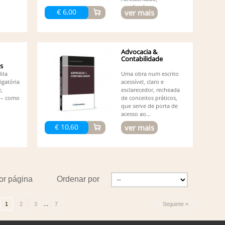
atualizado...
€ 6,00
ver mais
Advocacia &
Contabilidade
os
lita
Uma obra num escrito
igatória
acessível, claro e
e,
esclarecedor, recheada
 – como
de conceitos práticos,
que serve de porta de
acesso ao...
€ 10,60
ver mais
or página
Ordenar por
...
1
2
3
7
Seguinte »