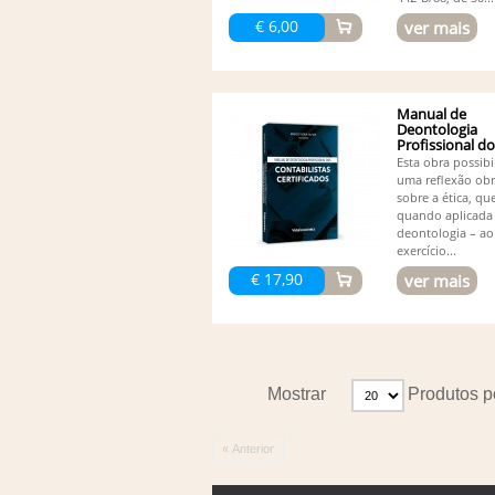
€ 6,00
ver mais
Manual de
Deontologia
Profissional d
Contabilistas...
Esta obra possibi
uma reflexão obr
sobre a ética, qu
quando aplicada
deontologia – ao
exercício...
€ 17,90
ver mais
Mostrar
Produtos p
« Anterior