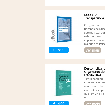
Ebook - A
Transparência 
O regime da
transparência fis
sistema fiscal po
é de natureza
imperativa, tal 
maioria dos Paíse
€ 18,90
ver mais
Descomplicar 
Orçamento do
Estado 2024
Temporiamente
Esgotado Pelo d
ano consecutivo
em conta a impor
que tem vindo a
o...
€ 14,00
ver mais