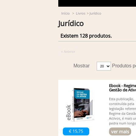
Início
>
Livros
>
Jurídico
Jurídico
Existem 128 produtos.
« Anterior
Mostrar
Produtos p
Ebook - Regim
Gestão de Ativ
Esta publicação,
constituída pela
legislação refere
Regime da Gestã
Activos, é mais 
pedra num longo.
€ 15,75
ver mais