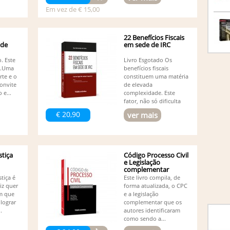
Fe
Em vez de € 15,00
Fi
Fi
Fi
22 Benefícios Fiscais
Fi
 de
em sede de IRC
Fr
o. Este
Livro Esgotado Os
Redin
io.Uma
benefícios fiscais
Gl
rte e o
constituem uma matéria
He
convite
de elevada
Is
 e...
complexidade. Este
Afons
fator, não só dificulta
Jo
a...
€ 20,90
ver mais
Jo
Jo
Jo
Jo
Jo
stiça
Código Processo Civil
e Legislação
Jo
complementar
Jo
tiça é
Este livro compila, de
Reis
(1
iz quer
forma atualizada, o CPC
Jo
om que
e a legislação
Lú
lograr
complementar que os
Lú
.
autores identificaram
Lu
como sendo a...
Lu