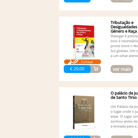
Tributação e
Desigualdades
Género e Raça
Dialogar é precis
livro é necessár
ponte entre o No
Sul globais. Um 
a um olhar atento
Folhear
€ 20,00
ver mais
O palácio de ju
de Santo Tirso
Um Palácio da Jus
o lugar onde o ju
estar. O lugar c
sonhou antes de 
a entrada para a..