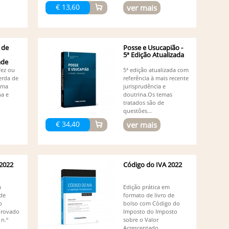
Ru
€ 13,60
ver mais
Ru
Ru
Ru
Su
 de
Posse e Usucapião -
Vá
5ª Edição Atualizada
Va
ade
Vi
fez ou
5ª edição atualizada com
Vi
erda de
referência à mais recente
uma
jurisprudência e
Vi
a e
doutrina.Os temas
tratados são de
questões...
€ 34,40
ver mais
 2022
Código do IVA 2022
m
Edição prática em
 de
formato de livro de
o
bolso com Código do
provado
Imposto do Imposto
 n.º
sobre o Valor
Acrescentado,