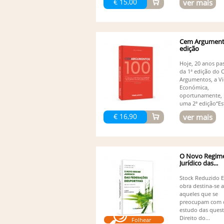
€ 15,00
ver mais
Cem Argumento
edição
Hoje, 20 anos pa
da 1ª edição do
Argumentos, a V
Económica,
oportunamente, 
uma 2ª edição“Est
€ 16,90
ver mais
O Novo Regim
Jurídico das...
Stock Reduzido E
obra destina-se 
aqueles que se
preocupam com 
estudo das ques
Direito do...
Folhear