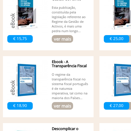
Esta publicação,
constituída pela
legislação referente ao
Regime da Gestão de
Activos, é mais uma
pedra num longo...
€ 15,75
€ 25,00
ver mais
Ebook - A
Transparência Fiscal
O regime da
transparência fiscal no
sistema fiscal português
é de natureza
imperativa, tal como na
maioria dos Países...
€ 18,90
€ 27,00
ver mais
Descomplicar o