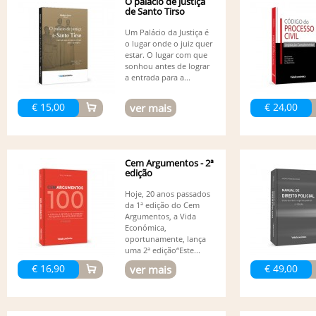
O palácio de justiça
de Santo Tirso
Um Palácio da Justiça é
o lugar onde o juiz quer
estar. O lugar com que
sonhou antes de lograr
a entrada para a...
€ 15,00
€ 24,00
ver mais
Cem Argumentos - 2ª
edição
Hoje, 20 anos passados
da 1ª edição do Cem
Argumentos, a Vida
Económica,
oportunamente, lança
uma 2ª edição“Este...
€ 16,90
€ 49,00
ver mais