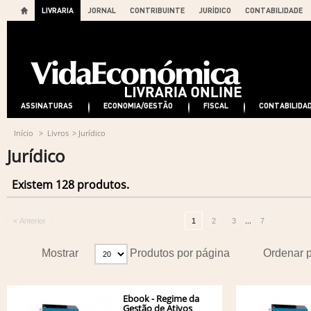
LIVRARIA
JORNAL
CONTRIBUINTE
JURÍDICO
CONTABILIDADE
ASSINATURAS
ECONOMIA/GESTÃO
FISCAL
CONTABILIDA
Início
>
Livros
>
Jurídico
Jurídico
Existem 128 produtos.
...
« Anterior
1
2
3
7
Mostrar
Produtos por página
Ordenar 
Ebook - Regime da
Gestão de Ativos