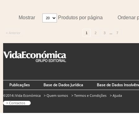
Mostrar
Produtos por página
Ordenar 
...
« Anterior
1
2
3
7
Publicações
Base de Dados Jurídica
Base de Dados Insolvên
©2014::Vida Económica
> Quem somos
> Termos e Condições
> Ajuda
> Contactos