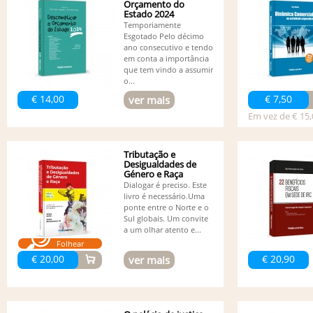
Orçamento do
Estado 2024
Temporiamente
Esgotado Pelo décimo
ano consecutivo e tendo
em conta a importância
que tem vindo a assumir
o...
€ 14,00
€ 7,50
ver mais
Em vez de € 15,
Tributação e
Desigualdades de
Género e Raça
Dialogar é preciso. Este
livro é necessário.Uma
ponte entre o Norte e o
Sul globais. Um convite
a um olhar atento e...
Folhear
€ 20,00
€ 20,90
ver mais