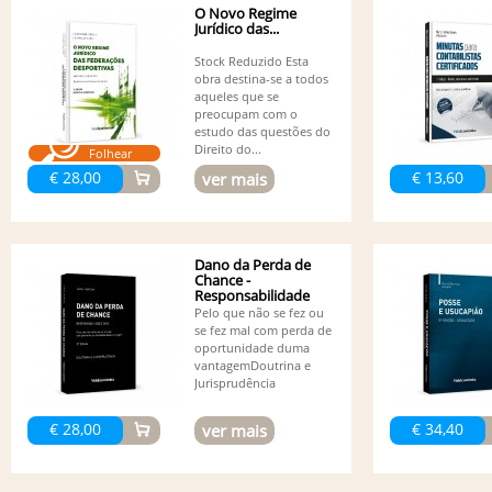
O Novo Regime
Jurídico das...
Stock Reduzido Esta
obra destina-se a todos
aqueles que se
preocupam com o
estudo das questões do
Direito do...
Folhear
€ 28,00
€ 13,60
ver mais
Dano da Perda de
Chance -
Responsabilidade
Civil - 3ª edição
Pelo que não se fez ou
se fez mal com perda de
oportunidade duma
vantagemDoutrina e
Jurisprudência
€ 28,00
€ 34,40
ver mais