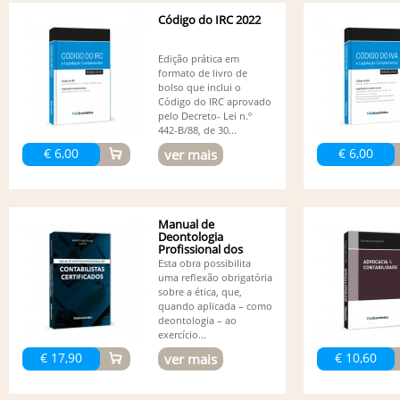
Código do IRC 2022
Edição prática em
formato de livro de
bolso que inclui o
Código do IRC aprovado
pelo Decreto- Lei n.º
442-B/88, de 30...
€ 6,00
€ 6,00
ver mais
Manual de
Deontologia
Profissional dos
Contabilistas...
Esta obra possibilita
uma reflexão obrigatória
sobre a ética, que,
quando aplicada – como
deontologia – ao
exercício...
€ 17,90
€ 10,60
ver mais