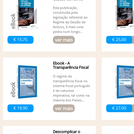
Esta publicação,
constituída pela
legislação referente ao
Regime da Gestão de
Activos, é mais uma
pedra num longo...
€ 15,75
€ 25,00
ver mais
Ebook - A
Transparência Fiscal
O regime da
transparência fiscal no
sistema fiscal português
é de natureza
imperativa, tal como na
maioria dos Países...
€ 18,90
€ 27,00
ver mais
Descomplicar o