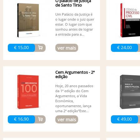
O palácio de justiça
de Santo Tirso
Um Palácio da Justiça é
o lugar onde o juiz quer
estar. O lugar com que
sonhou antes de lograr
a entrada para a...
€ 15,00
€ 24,00
ver mais
Cem Argumentos - 2ª
edição
Hoje, 20 anos passados
da 1ª edição do Cem
Argumentos, a Vida
Económica,
oportunamente, lança
uma 2ª edição“Este...
€ 16,90
€ 49,00
ver mais