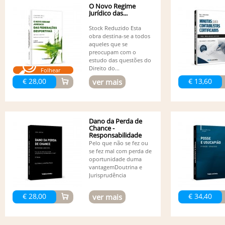
O Novo Regime
Jurídico das...
Stock Reduzido Esta
obra destina-se a todos
aqueles que se
preocupam com o
estudo das questões do
Direito do...
Folhear
€ 28,00
€ 13,60
ver mais
Dano da Perda de
Chance -
Responsabilidade
Civil - 3ª edição
Pelo que não se fez ou
se fez mal com perda de
oportunidade duma
vantagemDoutrina e
Jurisprudência
€ 28,00
€ 34,40
ver mais