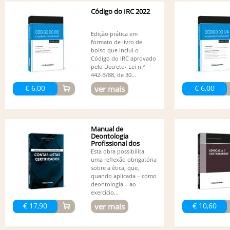
Código do IRC 2022
Edição prática em
formato de livro de
bolso que inclui o
Código do IRC aprovado
pelo Decreto- Lei n.º
442-B/88, de 30...
€ 6,00
€ 6,00
ver mais
Manual de
Deontologia
Profissional dos
Contabilistas...
Esta obra possibilita
uma reflexão obrigatória
sobre a ética, que,
quando aplicada – como
deontologia – ao
exercício...
€ 17,90
€ 10,60
ver mais