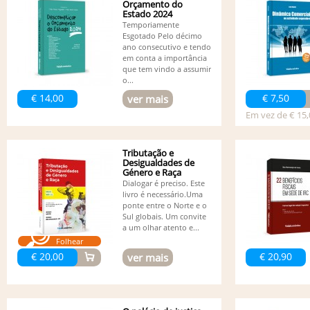
Orçamento do
Estado 2024
Temporiamente
Esgotado Pelo décimo
ano consecutivo e tendo
em conta a importância
que tem vindo a assumir
o...
€ 14,00
€ 7,50
ver mais
Em vez de € 15,
Tributação e
Desigualdades de
Género e Raça
Dialogar é preciso. Este
livro é necessário.Uma
ponte entre o Norte e o
Sul globais. Um convite
a um olhar atento e...
Folhear
€ 20,00
€ 20,90
ver mais