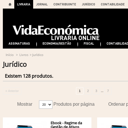
LIVRARIA
JORNAL
CONTRIBUINTE
JURÍDICO
CONTABILIDADE
ASSINATURAS
ECONOMIA/GESTÃO
FISCAL
CONTABILIDA
Início
>
Livros
>
Jurídico
Jurídico
Existem 128 produtos.
...
« Anterior
1
2
3
7
Mostrar
Produtos por página
Ordenar 
Ebook - Regime da
Gestão de Ativos