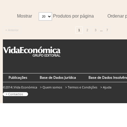
Mostrar
Produtos por página
Ordenar 
...
« Anterior
1
2
3
7
Publicações
Base de Dados Jurídica
Base de Dados Insolvên
©2014::Vida Económica
> Quem somos
> Termos e Condições
> Ajuda
> Contactos