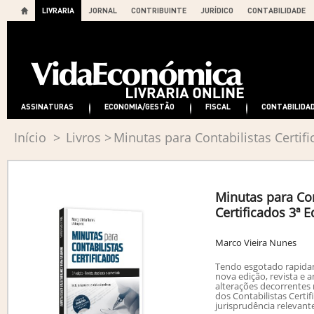
LIVRARIA
JORNAL
CONTRIBUINTE
JURÍDICO
CONTABILIDADE
ASSINATURAS
ECONOMIA/GESTÃO
FISCAL
CONTABILIDA
Início
>
Livros
>
Minutas para Contabilistas Certifi
Minutas para Con
Certificados 3ª E
Marco Vieira Nunes
Tendo esgotado rapidam
nova edição, revista e 
alterações decorrente
dos Contabilistas Certi
jurisprudência relevant