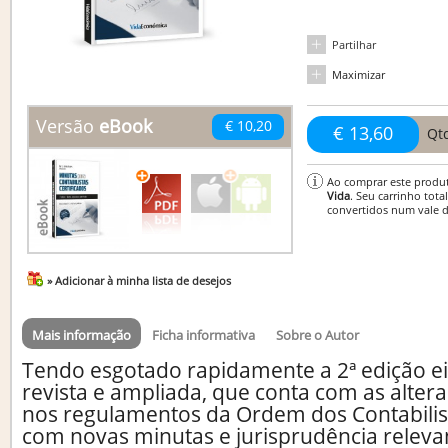
Partilhar
Maximizar
Versão
eBook
€ 10,20
€ 13,60
Qt
Ao comprar este produ
Vida
. Seu carrinho tota
convertidos num vale 
» Adicionar à minha lista de desejos
Mais informação
Ficha informativa
Sobre o Autor
Tendo esgotado rapidamente a 2ª edição e
revista e ampliada, que conta com as alter
nos regulamentos da Ordem dos Contabilist
com novas minutas e jurisprudência releva