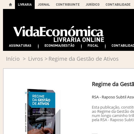
LIVRARIA
JORNAL
CONTRIBUINTE
JURÍDICO
CONTABILIDADE
ASSINATURAS
ECONOMIA/GESTÃO
FISCAL
CONTABILIDA
Início
>
Livros
>
Regime da Gestão de Ativos
Regime da Gestã
RSA - Raposo Subtil As
Esta publicação, constit
ao Regime da Gestão de
num longo caminho tri
pela RSA - Raposo Subti