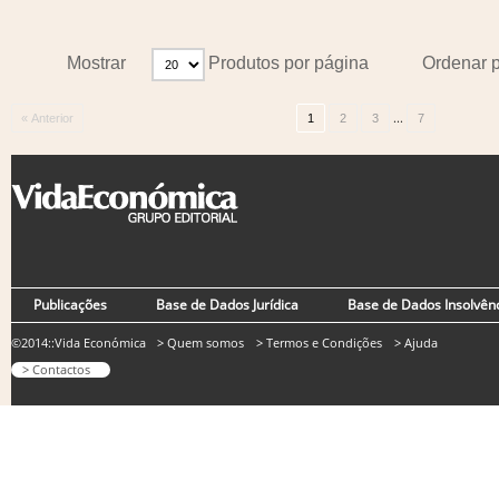
Mostrar
Produtos por página
Ordenar 
...
« Anterior
1
2
3
7
Publicações
Base de Dados Jurídica
Base de Dados Insolvên
©2014::Vida Económica
> Quem somos
> Termos e Condições
> Ajuda
> Contactos