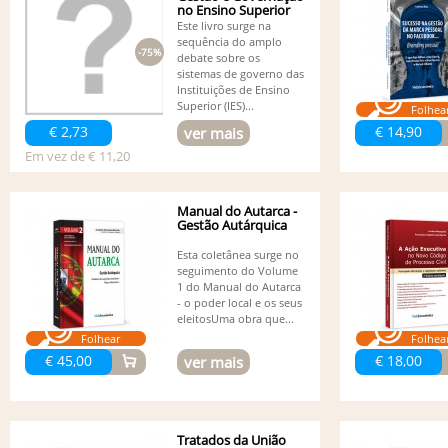
no Ensino Superior
Este livro surge na
sequência do amplo
-75%
debate sobre os
sistemas de governo das
Instituições de Ensino
Superior (IES)...
Folhea
€ 2,73
€ 14,90
ver mais
Em vez de € 11,20
Manual do Autarca -
Gestão Autárquica
Esta coletânea surge no
seguimento do Volume
1 do Manual do Autarca
- o poder local e os seus
eleitosUma obra que...
Folhear
Folhea
€ 45,00
€ 18,00
ver mais
Tratados da União