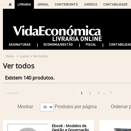
LIVRARIA
JORNAL
CONTRIBUINTE
JURÍDICO
CONTABILIDADE
ASSINATURAS
ECONOMIA/GESTÃO
FISCAL
CONTABILIDA
Início
>
Livros
>
Ver todos
Ver todos
Existem 140 produtos.
...
« Anterior
1
2
3
7
Mostrar
Produtos por página
Ordenar 
Ebook - Modelos de
Gestão e Governação