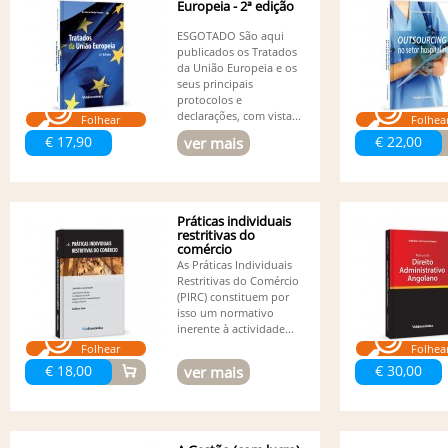
Europeia - 2ª edição
ESGOTADO São aqui
publicados os Tratados
da União Europeia e os
seus principais
protocolos e
declarações, com vista...
Folhear
Folhea
€ 17,90
€ 22,00
ver mais
Práticas individuais
restritivas do
comércio
As Práticas Individuais
Restritivas do Comércio
(PIRC) constituem por
isso um normativo
inerente à actividade...
Folhear
Folhea
€ 18,00
€ 30,00
ver mais