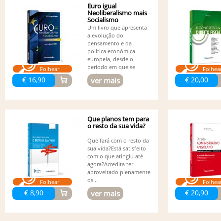
Euro igual
Neoliberalismo mais
Socialismo
Um livro que apresenta
a evolução do
pensamento e da
política económica
europeia, desde o
período em que se
Folhear
Folhea
pode...
€ 16,90
€ 20,00
ver mais
Que planos tem para
o resto da sua vida?
Que fará com o resto da
sua vida?Está satisfeito
com o que atingiu até
agora?Acredita ter
aproveitado plenamente
os...
Folhear
Folhea
€ 8,90
€ 20,90
ver mais