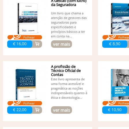
A Gestão (com lucro)
da Seguradora
Um livro que chama a
atenção de gestores das
seguradoras para
especificidades e
princípios básicos a ter
em conta na...
Folhear
Folhea
€ 16,00
€ 8,90
ver mais
A profissão de
Técnico Oficial de
Contas
Este livro apresenta de
uma forma acessível e
pragmática as noções
indispensáveis quanto à
ética e deontologia...
Folhear
Folhea
€ 22,00
€ 10,90
ver mais