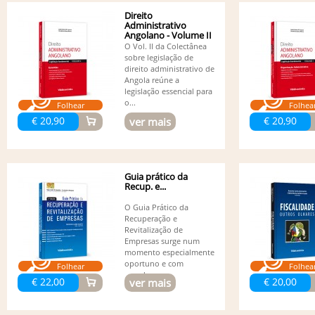
Direito
Administrativo
Angolano - Volume II
- Garantias
O Vol. II da Colectânea
sobre legislação de
direito administrativo de
Angola reúne a
legislação essencial para
o...
Folhear
Folhea
€ 20,90
€ 20,90
ver mais
Guia prático da
Recup. e...
O Guia Prático da
Recuperação e
Revitalização de
Empresas surge num
momento especialmente
oportuno e com
Folhear
Folhea
grande...
€ 22,00
€ 20,00
ver mais