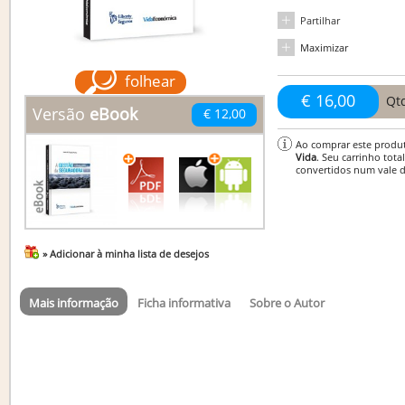
Partilhar
Maximizar
folhear
€ 16,00
Qt
Versão
eBook
€ 12,00
Ao comprar este produ
Vida
. Seu carrinho tota
convertidos num vale 
» Adicionar à minha lista de desejos
Mais informação
Ficha informativa
Sobre o Autor