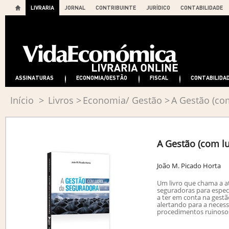
LIVRARIA
JORNAL
CONTRIBUINTE
JURÍDICO
CONTABILIDADE
ASSINATURAS
ECONOMIA/GESTÃO
FISCAL
CONTABILIDA
Início
>
Livros
>
Economia/ Gestão
>
A Gestão (co
A Gestão (com l
João M. Picado Horta
Um livro que chama a a
seguradoras para especi
a ter em conta na gest
alertando para a necess
procedimentos ruinoso