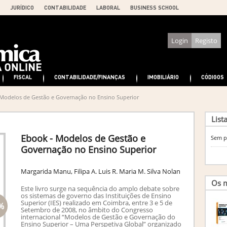
JURÍDICO
CONTABILIDADE
LABORAL
BUSINESS SCHOOL
Login
Registo
FISCAL
CONTABILIDADE/FINANÇAS
IMOBILIÁRIO
CÓDIGOS
Modelos de Gestão e Governação no Ensino Superior
List
Ebook - Modelos de Gestão e
Sem p
Governação no Ensino Superior
Margarida Manu, Filipa A. Luis R. Maria M. Silva Nolan
Os m
Este livro surge na sequência do amplo debate sobre
os sistemas de governo das Instituições de Ensino
Superior (IES) realizado em Coimbra, entre 3 e 5 de
%
Setembro de 2008, no âmbito do Congresso
internacional “Modelos de Gestão e Governação do
Ensino Superior – Uma Perspetiva Global” organizado