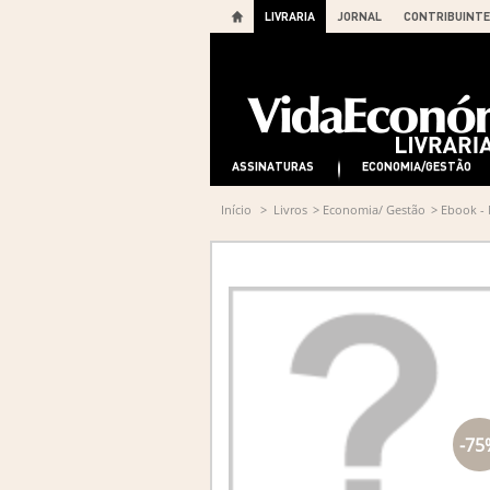
LIVRARIA
JORNAL
CONTRIBUINTE
ASSINATURAS
ECONOMIA/GESTÃO
Início
>
Livros
>
Economia/ Gestão
>
Ebook - 
-75