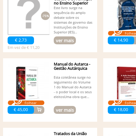
no Ensino Superior
Este livro surge na
sequência do amplo
-75%
debate sobre os
sistemas de governo das
Instituições de Ensino
Superior (IES)...
Folhea
€ 2,73
€ 14,90
ver mais
Em vez de € 11,20
Manual do Autarca -
Gestão Autárquica
Esta coletânea surge no
seguimento do Volume
1 do Manual do Autarca
- o poder local e os seus
eleitosUma obra que...
Folhear
Folhea
€ 45,00
€ 18,00
ver mais
Tratados da União