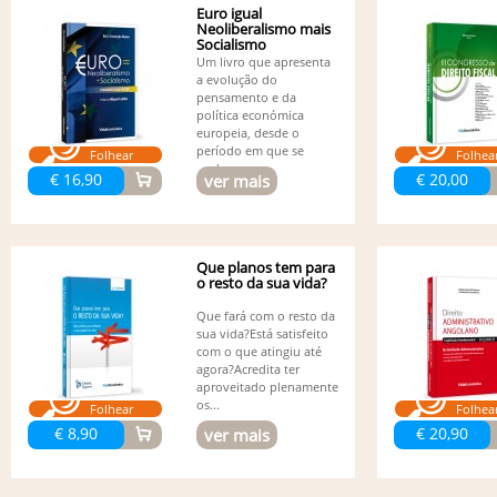
Euro igual
Neoliberalismo mais
Socialismo
Um livro que apresenta
a evolução do
pensamento e da
política económica
europeia, desde o
período em que se
Folhear
Folhea
pode...
€ 16,90
€ 20,00
ver mais
Que planos tem para
o resto da sua vida?
Que fará com o resto da
sua vida?Está satisfeito
com o que atingiu até
agora?Acredita ter
aproveitado plenamente
os...
Folhear
Folhea
€ 8,90
€ 20,90
ver mais