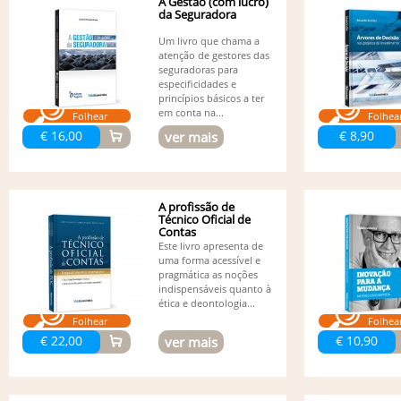
A Gestão (com lucro)
da Seguradora
Um livro que chama a
atenção de gestores das
seguradoras para
especificidades e
princípios básicos a ter
em conta na...
Folhear
Folhea
€ 16,00
€ 8,90
ver mais
A profissão de
Técnico Oficial de
Contas
Este livro apresenta de
uma forma acessível e
pragmática as noções
indispensáveis quanto à
ética e deontologia...
Folhear
Folhea
€ 22,00
€ 10,90
ver mais