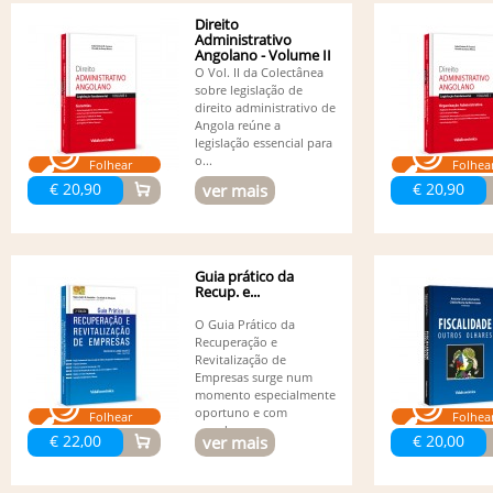
Direito
Administrativo
Angolano - Volume II
- Garantias
O Vol. II da Colectânea
sobre legislação de
direito administrativo de
Angola reúne a
legislação essencial para
o...
Folhear
Folhea
€ 20,90
€ 20,90
ver mais
Guia prático da
Recup. e...
O Guia Prático da
Recuperação e
Revitalização de
Empresas surge num
momento especialmente
oportuno e com
Folhear
Folhea
grande...
€ 22,00
€ 20,00
ver mais