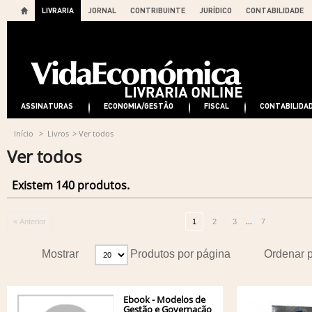
LIVRARIA
JORNAL
CONTRIBUINTE
JURÍDICO
CONTABILIDADE
ASSINATURAS
ECONOMIA/GESTÃO
FISCAL
CONTABILIDA
Início
>
Livros
>
Ver todos
Ver todos
Existem 140 produtos.
...
« Anterior
1
2
3
7
Mostrar
Produtos por página
Ordenar 
Ebook - Modelos de
Gestão e Governação