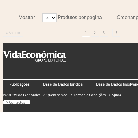
Mostrar
Produtos por página
Ordenar 
...
« Anterior
1
2
3
7
Publicações
Base de Dados Jurídica
Base de Dados Insolvên
©2014::Vida Económica
> Quem somos
> Termos e Condições
> Ajuda
> Contactos