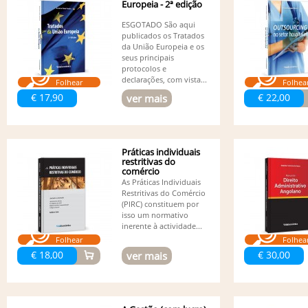
Europeia - 2ª edição
ESGOTADO São aqui
publicados os Tratados
da União Europeia e os
seus principais
protocolos e
declarações, com vista...
Folhear
Folhea
€ 17,90
€ 22,00
ver mais
Práticas individuais
restritivas do
comércio
As Práticas Individuais
Restritivas do Comércio
(PIRC) constituem por
isso um normativo
inerente à actividade...
Folhear
Folhea
€ 18,00
€ 30,00
ver mais