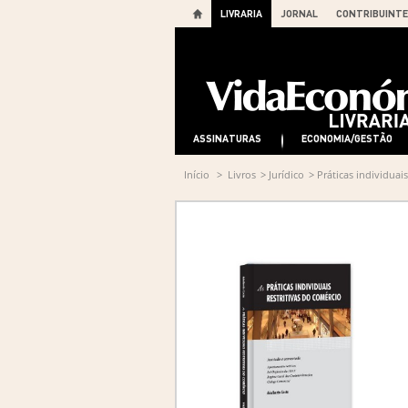
LIVRARIA
JORNAL
CONTRIBUINTE
ASSINATURAS
ECONOMIA/GESTÃO
Início
>
Livros
>
Jurídico
>
Práticas individuais