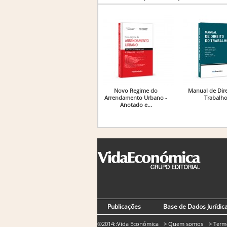
Novo Regime do
Manual de Dire
Arrendamento Urbano -
Trabalh
Anotado e...
Publicações
Base de Dados Jurídic
©2014::Vida Económica
> Quem somos
> Term