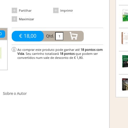
Partilhar
Imprimir
Maximizar
0
€ 18,00
Qtd.
Ao comprar este produto pode ganhar até
18
pontos com
Vida
. Seu carrinho totalizará
18
pontos
que podem ser
convertidos num vale de desconto de
€ 1,80
.
Sobre o Autor