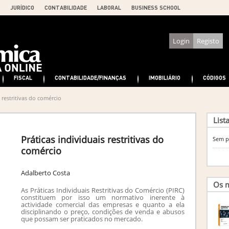
JURÍDICO
CONTABILIDADE
LABORAL
BUSINESS SCHOOL
Login
Registo
FISCAL
CONTABILIDADE/FINANÇAS
IMOBILIÁRIO
CÓDIGOS
 restritivas do comércio
List
Práticas individuais restritivas do
Sem p
comércio
Adalberto Costa
Os m
As Práticas Individuais Restritivas do Comércio (PIRC)
constituem por isso um normativo inerente à
actividade comercial das empresas e quanto a ela
disciplinando o preço, condições de venda e abusos
que possam ser praticados no mercado.