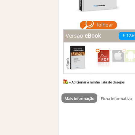
folhear
Versão
eBook
€ 12,6
» Adicionar à minha lista de desejos
Mais informação
Ficha informativa