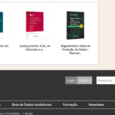
ito do
Justiça Juvenil: A lei, os
Regulamento Geral de
o
tribunais e a...
Proteção de Dados -
Manual...
Login
Registo
a
Base de Dados Insolvências
Formação
Newsletter
os e Condições
> Ajuda