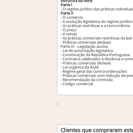
Estrutura da obra:
Parte I
- O regime jurídico das práticas individua
Parte II
- O comércio
- A evolução legislativa do regime jurídic
- As práticas restritivas e a concorrência
- O preço
- A venda
- As práticas comerciais restritivas da lea
- Práticas comerciais desleais
Parte III - Legislação avulsa
- Lei de autorização legislativa
- Constituição da República Portuguesa
- Contratos celebrados à distância e con
- Práticas comerciais desleais
- Lei orgânica da ASAE
- Regime geral das contra-ordenações
- Práticas comerciais com redução de pre
- Recomendação da comissão
- Código comercial
Clientes que compraram es