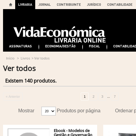
LIVRARIA
JORNAL
CONTRIBUINTE
JURÍDICO
CONTABILIDADE
ASSINATURAS
ECONOMIA/GESTÃO
FISCAL
CONTABILIDA
Início
>
Livros
>
Ver todos
Ver todos
Existem 140 produtos.
...
« Anterior
1
2
3
7
Mostrar
Produtos por página
Ordenar 
Ebook - Modelos de
Gestão e Governação