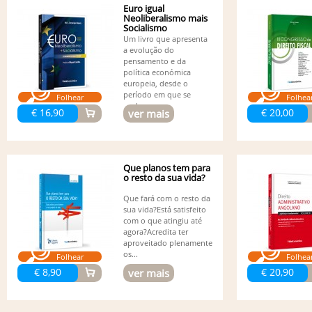
Euro igual
Neoliberalismo mais
Socialismo
Um livro que apresenta
a evolução do
pensamento e da
política económica
europeia, desde o
período em que se
Folhear
Folhea
pode...
€ 16,90
€ 20,00
ver mais
Que planos tem para
o resto da sua vida?
Que fará com o resto da
sua vida?Está satisfeito
com o que atingiu até
agora?Acredita ter
aproveitado plenamente
os...
Folhear
Folhea
€ 8,90
€ 20,90
ver mais