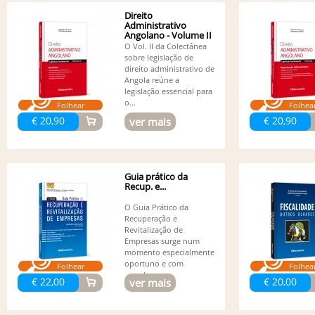
Direito
Administrativo
Angolano - Volume II
- Garantias
O Vol. II da Colectânea
sobre legislação de
direito administrativo de
Angola reúne a
legislação essencial para
o...
Folhear
Folhea
€ 20,90
€ 20,90
ver mais
Guia prático da
Recup. e...
O Guia Prático da
Recuperação e
Revitalização de
Empresas surge num
momento especialmente
oportuno e com
Folhear
Folhea
grande...
€ 22,00
€ 20,00
ver mais