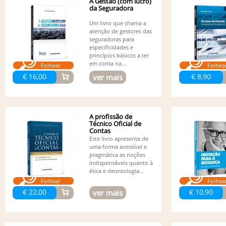
A Gestão (com lucro)
da Seguradora
Um livro que chama a
atenção de gestores das
seguradoras para
especificidades e
princípios básicos a ter
em conta na...
Folhear
Folhea
€ 16,00
€ 8,90
ver mais
A profissão de
Técnico Oficial de
Contas
Este livro apresenta de
uma forma acessível e
pragmática as noções
indispensáveis quanto à
ética e deontologia...
Folhear
Folhea
€ 22,00
€ 10,90
ver mais