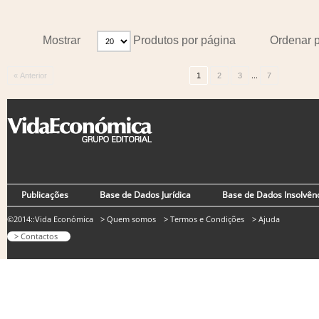
Mostrar
Produtos por página
Ordenar 
...
« Anterior
1
2
3
7
Publicações
Base de Dados Jurídica
Base de Dados Insolvên
©2014::Vida Económica
> Quem somos
> Termos e Condições
> Ajuda
> Contactos