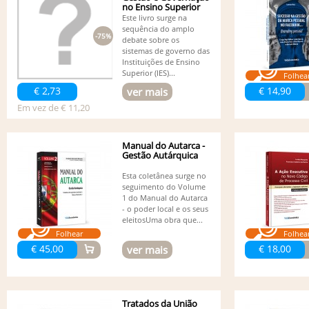
no Ensino Superior
Este livro surge na
sequência do amplo
-75%
debate sobre os
sistemas de governo das
Instituições de Ensino
Superior (IES)...
Folhea
€ 2,73
€ 14,90
ver mais
Em vez de € 11,20
Manual do Autarca -
Gestão Autárquica
Esta coletânea surge no
seguimento do Volume
1 do Manual do Autarca
- o poder local e os seus
eleitosUma obra que...
Folhear
Folhea
€ 45,00
€ 18,00
ver mais
Tratados da União