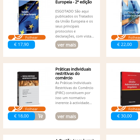
Europeia - 2ª edição
ESGOTADO São aqui
publicados os Tratados
da União Europeia e os
seus principais
protocolos e
declarações, com vista...
Folhear
Folhea
€ 17,90
€ 22,00
ver mais
Práticas individuais
restritivas do
comércio
As Práticas Individuais
Restritivas do Comércio
(PIRC) constituem por
isso um normativo
inerente à actividade...
Folhear
Folhea
€ 18,00
€ 30,00
ver mais