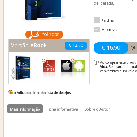
deliberada,
Partilhar
Maximizar
folhear
Versão
eBook
€ 12,70
€ 16,90
Qt
Ao comprar este produ
Vida
. Seu carrinho tota
convertidos num vale 
» Adicionar à minha lista de desejos
Mais informação
Ficha informativa
Sobre o Autor