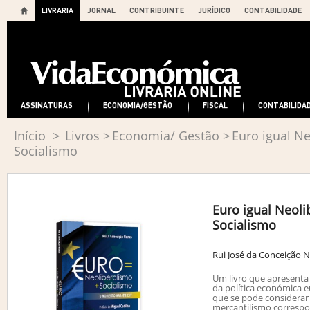
LIVRARIA
JORNAL
CONTRIBUINTE
JURÍDICO
CONTABILIDADE
ASSINATURAS
ECONOMIA/GESTÃO
FISCAL
CONTABILIDA
Início
>
Livros
>
Economia/ Gestão
>
Euro igual N
Socialismo
Euro igual Neol
Socialismo
Rui José da Conceição 
Um livro que apresenta
da política económica 
que se pode considerar
mercantilismo corresp