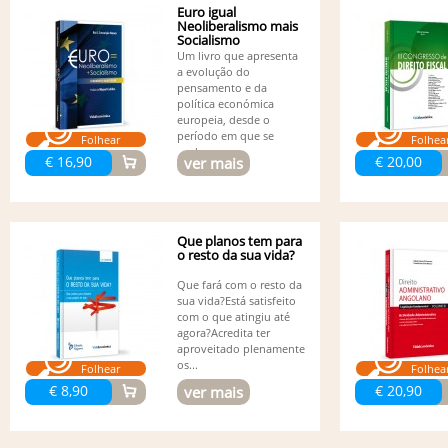
Euro igual
Neoliberalismo mais
Socialismo
Um livro que apresenta
a evolução do
pensamento e da
política económica
europeia, desde o
período em que se
Folhear
Folhea
pode...
€ 16,90
€ 20,00
ver mais
Que planos tem para
o resto da sua vida?
Que fará com o resto da
sua vida?Está satisfeito
com o que atingiu até
agora?Acredita ter
aproveitado plenamente
os...
Folhear
Folhea
€ 8,90
€ 20,90
ver mais