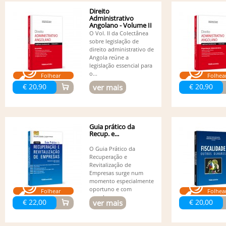
Direito
Administrativo
Angolano - Volume II
- Garantias
O Vol. II da Colectânea
sobre legislação de
direito administrativo de
Angola reúne a
legislação essencial para
o...
Folhear
Folhea
€ 20,90
€ 20,90
ver mais
Guia prático da
Recup. e...
O Guia Prático da
Recuperação e
Revitalização de
Empresas surge num
momento especialmente
oportuno e com
Folhear
Folhea
grande...
€ 22,00
€ 20,00
ver mais