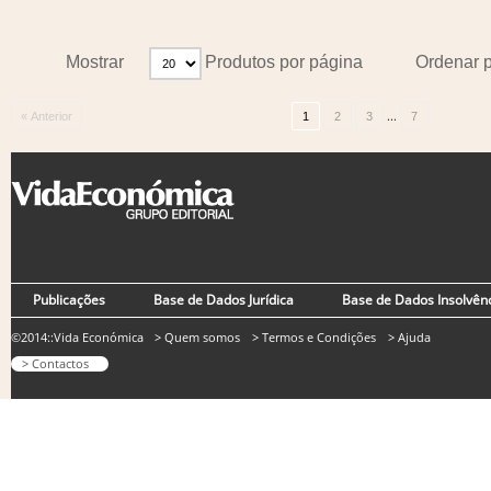
Mostrar
Produtos por página
Ordenar 
...
« Anterior
1
2
3
7
Publicações
Base de Dados Jurídica
Base de Dados Insolvên
©2014::Vida Económica
> Quem somos
> Termos e Condições
> Ajuda
> Contactos