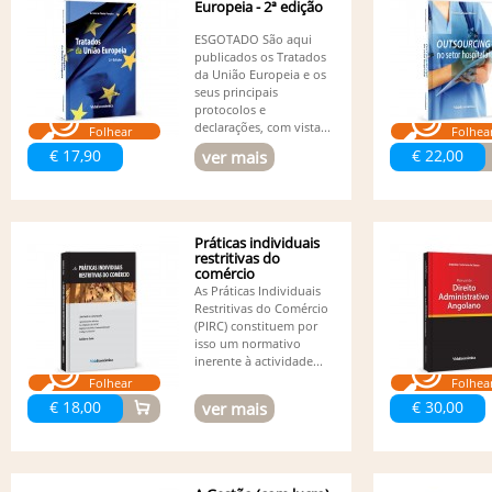
Europeia - 2ª edição
ESGOTADO São aqui
publicados os Tratados
da União Europeia e os
seus principais
protocolos e
declarações, com vista...
Folhear
Folhea
€ 17,90
€ 22,00
ver mais
Práticas individuais
restritivas do
comércio
As Práticas Individuais
Restritivas do Comércio
(PIRC) constituem por
isso um normativo
inerente à actividade...
Folhear
Folhea
€ 18,00
€ 30,00
ver mais