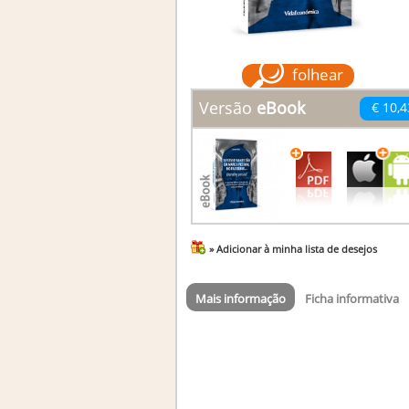
folhear
Versão
eBook
€ 10,4
» Adicionar à minha lista de desejos
Mais informação
Ficha informativa