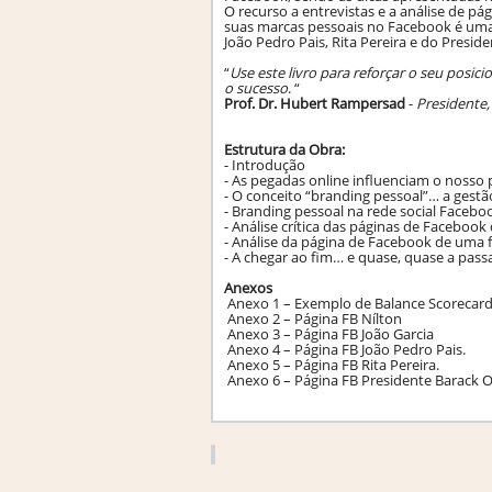
O recurso a entrevistas e a análise de pá
suas marcas pessoais no Facebook é uma 
João Pedro Pais, Rita Pereira e do Presi
“
Use este livro para reforçar o seu posi
o sucesso
. “
Prof. Dr. Hubert Rampersad
-
Presidente,
Estrutura da Obra:
- Introdução
- As pegadas online influenciam o nosso 
- O conceito “branding pessoal”… a gestã
- Branding pessoal na rede social Facebo
- Análise crítica das páginas de Facebook 
- Análise da página de Facebook de uma f
- A chegar ao fim… e quase, quase a passar à
Anexos
Anexo 1 – Exemplo de Balance Scorecard
Anexo 2 – Página FB Nílton
Anexo 3 – Página FB João Garcia
Anexo 4 – Página FB João Pedro Pais.
Anexo 5 – Página FB Rita Pereira.
Anexo 6 – Página FB Presidente Barack 