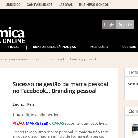
JURÍDICO
CONTABILIDADE
LABORAL
BUSINESS SCHOOL
Login
Registo
FISCAL
CONTABILIDADE/FINANÇAS
IMOBILIÁRIO
CÓDIGOS
na gestão da marca pessoal no Facebook… Branding pessoal
List
Sucesso na gestão da marca pessoal
Sem p
no Facebook… Branding pessoal
Leonor Reis
Os m
Uma edição a não perder!
VISÃO
,
MARKETEER
e
CARAS
recomendam este livro.
Todos temos uma marca pessoal. A maioria não tem
a noção disso, não a gerindo de forma estratégica,