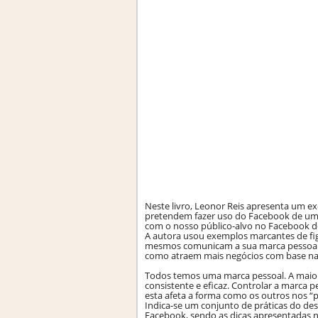
Neste livro, Leonor Reis apresenta um ex
pretendem fazer uso do Facebook de uma
com o nosso público-alvo no Facebook d
A autora usou exemplos marcantes de fig
mesmos comunicam a sua marca pessoal de
como atraem mais negócios com base nas 
Todos temos uma marca pessoal. A maiori
consistente e eficaz. Controlar a marca
esta afeta a forma como os outros nos “
Indica-se um conjunto de práticas do d
Facebook, sendo as dicas apresentadas 