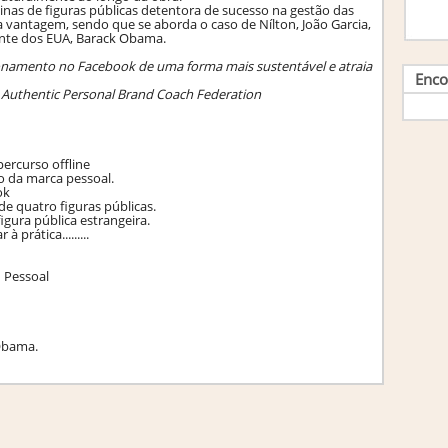
ginas de figuras públicas detentora de sucesso na gestão das
vantagem, sendo que se aborda o caso de Nílton, João Garcia,
dente dos EUA, Barack Obama.
cionamento no Facebook de uma forma mais sustentável e atraia
Enco
 Authentic Personal Brand Coach Federation
percurso offline
o da marca pessoal.
ok
de quatro figuras públicas.
igura pública estrangeira.
 prática.........
 Pessoal
Obama.