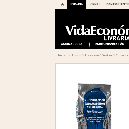
LIVRARIA
JORNAL
CONTRIBUINTE
ASSINATURAS
ECONOMIA/GESTÃO
Início
>
Livros
>
Economia/ Gestão
>
Sucesso 