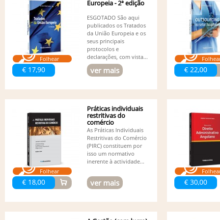
Europeia - 2ª edição
ESGOTADO São aqui
publicados os Tratados
da União Europeia e os
seus principais
protocolos e
declarações, com vista...
Folhear
Folhea
€ 17,90
€ 22,00
ver mais
Práticas individuais
restritivas do
comércio
As Práticas Individuais
Restritivas do Comércio
(PIRC) constituem por
isso um normativo
inerente à actividade...
Folhear
Folhea
€ 18,00
€ 30,00
ver mais