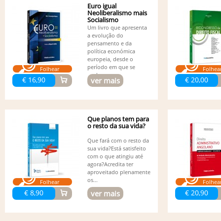
Euro igual
Neoliberalismo mais
Socialismo
Um livro que apresenta
a evolução do
pensamento e da
política económica
europeia, desde o
período em que se
Folhear
Folhea
pode...
€ 16,90
€ 20,00
ver mais
Que planos tem para
o resto da sua vida?
Que fará com o resto da
sua vida?Está satisfeito
com o que atingiu até
agora?Acredita ter
aproveitado plenamente
os...
Folhear
Folhea
€ 8,90
€ 20,90
ver mais