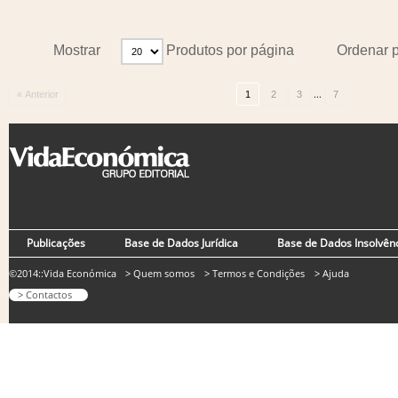
Mostrar
Produtos por página
Ordenar 
...
« Anterior
1
2
3
7
Publicações
Base de Dados Jurídica
Base de Dados Insolvên
©2014::Vida Económica
> Quem somos
> Termos e Condições
> Ajuda
> Contactos