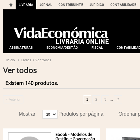
LIVRARIA
JORNAL
CONTRIBUINTE
JURÍDICO
CONTABILIDADE
ASSINATURAS
ECONOMIA/GESTÃO
FISCAL
CONTABILIDA
Início
>
Livros
>
Ver todos
Ver todos
Existem 140 produtos.
...
« Anterior
1
2
3
7
Mostrar
Produtos por página
Ordenar 
Ebook - Modelos de
Gestão e Governação