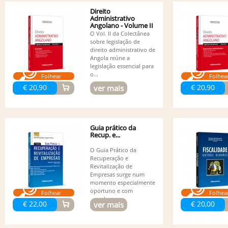
Direito
Administrativo
Angolano - Volume II
- Garantias
O Vol. II da Colectânea
sobre legislação de
direito administrativo de
Angola reúne a
legislação essencial para
o...
Folhear
Folhea
€ 20,90
€ 20,90
ver mais
Guia prático da
Recup. e...
O Guia Prático da
Recuperação e
Revitalização de
Empresas surge num
momento especialmente
oportuno e com
Folhear
Folhea
grande...
€ 22,00
€ 20,00
ver mais