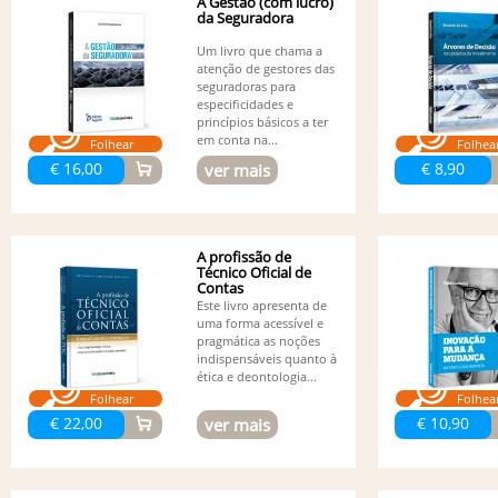
A Gestão (com lucro)
da Seguradora
Um livro que chama a
atenção de gestores das
seguradoras para
especificidades e
princípios básicos a ter
em conta na...
Folhear
Folhea
€ 16,00
€ 8,90
ver mais
A profissão de
Técnico Oficial de
Contas
Este livro apresenta de
uma forma acessível e
pragmática as noções
indispensáveis quanto à
ética e deontologia...
Folhear
Folhea
€ 22,00
€ 10,90
ver mais