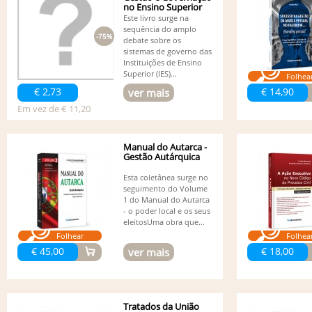
no Ensino Superior
Este livro surge na
sequência do amplo
-75%
debate sobre os
sistemas de governo das
Instituições de Ensino
Superior (IES)...
Folhea
€ 2,73
€ 14,90
ver mais
Em vez de € 11,20
Manual do Autarca -
Gestão Autárquica
Esta coletânea surge no
seguimento do Volume
1 do Manual do Autarca
- o poder local e os seus
eleitosUma obra que...
Folhear
Folhea
€ 45,00
€ 18,00
ver mais
Tratados da União